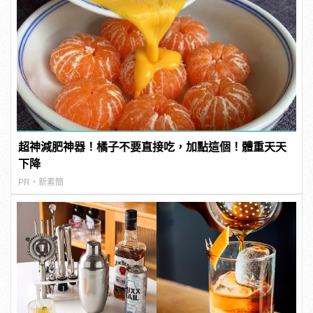
超神減肥神器！橘子不要直接吃，加點這個！體重天天
下降
PR・新素簡