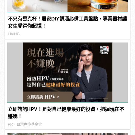
不只有雪克杯！居家DIY調酒必備工具盤點，專業器材讓
女生覺得你超懂！
LIVING
立即諮詢HPV！是對自己健康最好的投資，把握現在不
嫌晚！
PR・台灣癌症基金會