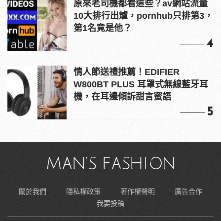
原來老司機都看這些？av網站流量
10大排行出爐，pornhub只排第3，
第1名竟是他？
4
情人節送禮推薦！EDIFIER
W800BT PLUS 耳罩式無線藍牙耳
機，在耳邊傾訴甜言蜜語
5
關於我們
隱私權政策
著作權聲明
廣告合作
我要投稿