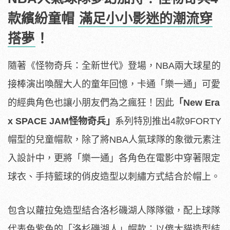
款繽紛童帽
滿足小小影迷的潮流穿
搭夢
！
隨著《怪物奇兵：全新世代》登場，NBA兩大球星的
接棒演出喚醒大人的童年回憶，卡通「樂一通」可愛
的經典角色也讓小朋友們為之瘋狂！因此
「New Era
x SPACE JAM怪物奇兵」
系列特別推出4款9FORTY
帽型的兒童帽款，除了將NBA人氣球隊的象徵元素注
入設計中，更將「樂一通」各角色在電影中穿著限定
球衣、手持籃球的俏皮造型以刺繡方式結合於帽上。
包含以蘿拉兔造型結合洛杉磯湖人隊隊徽，配上球隊
代表色紫色的「洛杉磯湖人」帽款；以傻大貓造型結