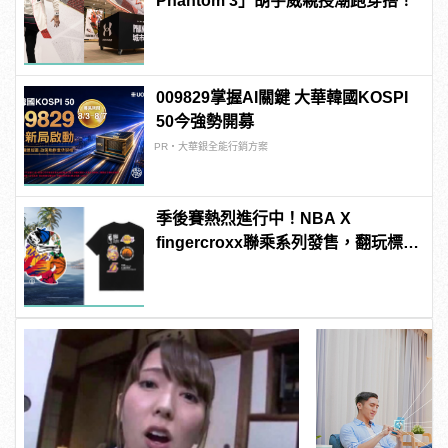
Phantom 3」胡宇威親授潮跑穿搭！
009829掌握AI關鍵 大華韓國KOSPI
50今強勢開募
PR・大華銀全能行銷方案
季後賽熱烈進行中！NBA X
fingercroxx聯乘系列發售，翻玩標誌
致敬聯盟年代榮耀！ | manfashion這
樣變型男