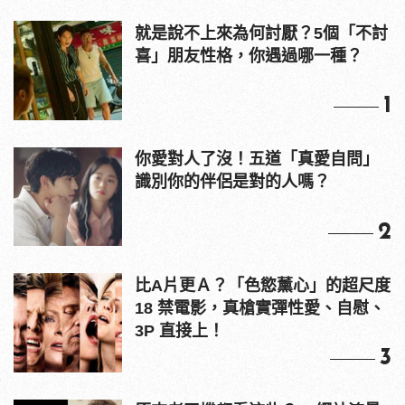
就是說不上來為何討厭？5個「不討
喜」朋友性格，你遇過哪一種？
1
你愛對人了沒！五道「真愛自問」
識別你的伴侶是對的人嗎？
2
比A片更Ａ？「色慾薰心」的超尺度
18 禁電影，真槍實彈性愛、自慰、
3P 直接上！
3