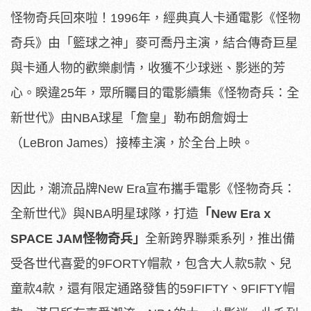
怪物奇兵回來啦！1996年，經典真人卡通電影《怪物
奇兵》由「籃球之神」麥可喬丹主演，結合傳奇巨星
與卡通人物的歡樂劇情，收獲不少球迷、影迷的芳
心。睽違25年，眾所矚目的電影續集《怪物奇兵：全
新世代》由NBA球星「詹皇」勒布朗詹姆士
（LeBron James）接棒主演，於全台上映。
因此，潮流品牌New Era宣布攜手電影《怪物奇兵：
全新世代》與NBA明星球隊，打造
「New Era x
SPACE JAM怪物奇兵」
全新跨界聯乘系列，推出備
受各世代喜愛的9FORTY帽款，包含大人款5款、兒
童款4款，還有限定通路發售的59FIFTY、9FIFTY帽