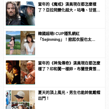
當年的《魔戒》演員現在都怎麼樣
了？亞拉岡變化超大，咕嚕、甘道
夫、精靈王全都跳槽漫威啦！
韓國超萌I CUP隱乳網紅
「Sejinming」！掀起衣服也太
「胸」了吧！ | manfashion這樣變型
男
當年的《神鬼傳奇》演員現在都怎麼
樣了？印和闐一樣帥，布蘭登費雪大
發福！
夏天的頂上風光，男生也能帥氣戴帽
出門！