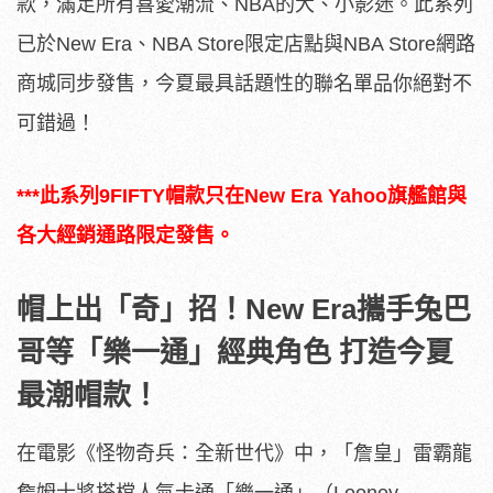
款，滿足所有喜愛潮流、NBA的大、小影迷。此系列
已於New Era、NBA Store限定店點與NBA Store網路
商城同步發售，今夏最具話題性的聯名單品你絕對不
可錯過！
***
此系列9FIFTY帽款只在New Era Yahoo旗艦館與
各大經銷通路限定發售。
帽上出「奇」招！New Era攜手兔巴
哥等「樂一通」經典角色 打造今夏
最潮帽款！
在電影《怪物奇兵：全新世代》中，「詹皇」雷霸龍
詹姆士將搭檔人氣卡通「樂一通」（Looney