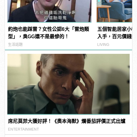
約炮也能踩雷？女性公認6大「雷炮類
五個智能居家小物
型」，臭GG還不是最慘的！
入手，百元價錢打
生活話題
LIVING
席尼莫菲大獲好評！《奧本海默》爛番茄評價正式出爐
ENTERTAINMENT