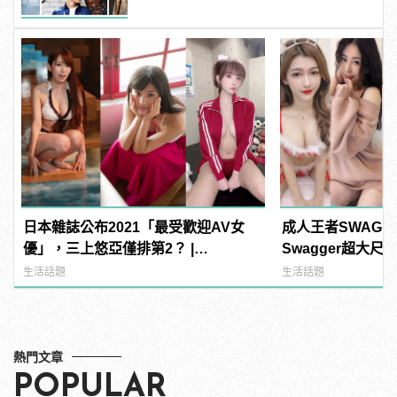
日本雜誌公布2021「最受歡迎AV女
成人王者SWAG
優」，三上悠亞僅排第2？ |
Swagger超大
manfashion這樣變型男
紅海鮮通通有，親
生活話題
生活話題
結！ | manfash
熱門文章
POPULAR