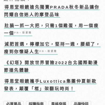
得恩堂眼鏡搶先獨賣PRADA秋冬新品讓你
閃耀自信迷人的摩登品味
肚腩一抓一大把，只需1個雞蛋，用一個瘦
一個
PR・新素簡
減肥首選，檸檬加它，堅持一週，腰細了，
瘦到你懷疑人生
PR・新素簡
《幻塔》開放世界冒險2022台北國際動漫
節搶先體驗
得恩堂眼鏡攜手Luxottica集團仲夏新款
發表，顛覆「框」架翻玩時尚！
必買單品
採購指南
風格穿搭
品牌快訊