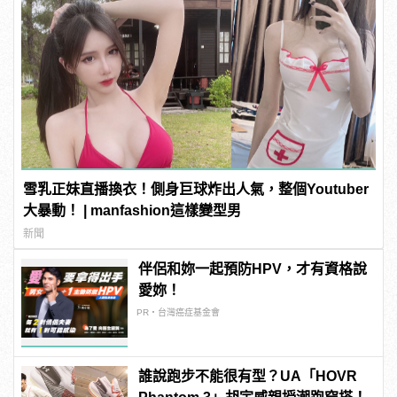
雪乳正妹直播換衣！側身巨球炸出人氣，整個Youtuber
大暴動！ | manfashion這樣變型男
新聞
伴侶和妳一起預防HPV，才有資格說
愛妳！
PR・台灣癌症基金會
誰說跑步不能很有型？UA「HOVR