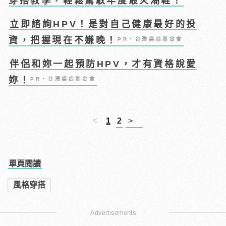
穿搭教學，輕鬆駕馭年度最火潮鞋！
立即諮詢HPV！是對自己健康最好的投
資，把握現在不嫌晚！
PR・台灣癌症基金會
伴侶和妳一起預防HPV，才有資格說愛
妳！
PR・台灣癌症基金會
<
1
2
>
單頁閱讀
風格穿搭
Advertisements