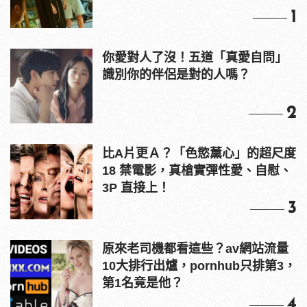
1
你愛對人了沒！五道「真愛自問」
識別你的伴侶是對的人嗎？
2
比A片更Ａ？「色慾薰心」的超尺度
18 禁電影，真槍實彈性愛、自慰、
3P 直接上！
3
原來老司機都看這些？av網站流量
10大排行出爐，pornhub只排第3，
第1名竟是他？
4