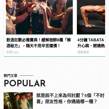
飲酒狂歡必備寶典！緩解宿醉8種「解
4分鐘 TABATA
酒秘方」，隔天不用辛苦還債！
升心跳、燃燒熱量
型男Care
運動健身
熱門文章
POPULAR
就是說不上來為何討厭？5個「不討
喜」朋友性格，你遇過哪一種？