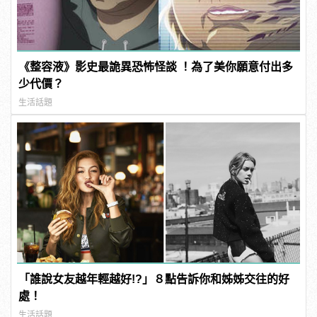
《整容液》影史最詭異恐怖怪談 ！為了美你願意付出多
少代價？
生活話題
「誰說女友越年輕越好!?」８點告訴你和姊姊交往的好
處！
生活話題