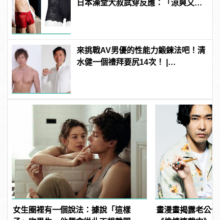
日本澡堂大叔試穿反應：「涼爽又透
氣！」
來挑戰AV男優的性能力鍛鍊法吧！清
水健一個禮拜要尻14次！ |
manfashion這樣變型男
女生圈裡有一個說法：據說「這樣
畫漫畫揭露老公偷