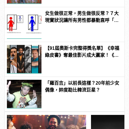
女生做很正常，男生做很反常？７大
現實狀況讓所有男性都暴動直呼「不
公平」！
【91屆奧斯卡完整得獎名單】《幸福
綠皮書》奪最佳影片成大贏家！《波
西米亞狂想曲》雷米馬利克＆《真
寵》奧莉薇亞柯爾曼封影帝影后！
「羅百吉」以前長這樣？20年前少女
偶像，帥度勘比韓流巨星？