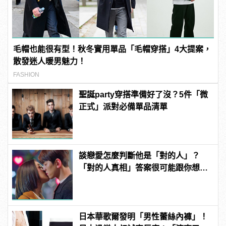
毛帽也能很有型！秋冬實用單品「毛帽穿搭」4大提案，
散發迷人暖男魅力！
FASHION
聖誕party穿搭準備好了沒？5件「微
正式」派對必備單品清單
談戀愛怎麼判斷他是「對的人」？
「對的人真相」答案很可能跟你想得
不一樣！
日本華歌爾發明「男性蕾絲內褲」！