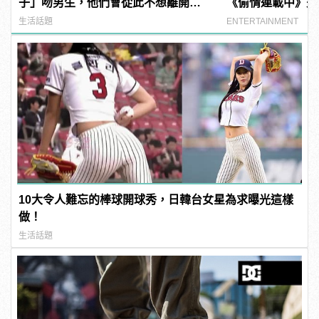
子」吻男生，他們會從此不想離開自
《偷情連載中》夫
己！
開！
生活話題
ENTERTAINMENT
10大令人難忘的棒球開球秀，日韓台女星為求曝光這樣
做！
生活話題