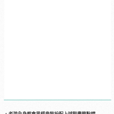
▲
老游全身都會男經典裝扮配上球鞋畫龍點睛