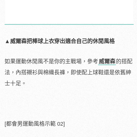
▲威爾森把棒球上衣穿出適合自己的休閒風格
如果運動休閒風不是你的主戰場，參考
威爾森
的搭配
法，內搭襯衫與棉織長褲，即使配上球鞋還是依舊紳
士十足。
[都會男運動風格示範 02
]