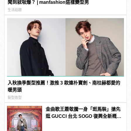
聞到就吸爆？ | manfashion這樣變型男
生活話題
入秋換季髮型推薦！激推 3 款連朴寶劍、南柱赫都愛的
暖男頭
髮型造型
金曲歌王蕭敬騰一身「斑馬裝」搶先
逛 GUCCI 台北 SOGO 復興全新概念
店