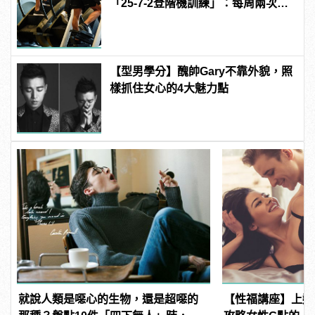
「25-7-2登階機訓練」：每周兩次即
可
【型男學分】醜帥Gary不靠外貌，照
樣抓住女心的4大魅力點
就說人類是噁心的生物，還是超噁的
【性福講座】上翹