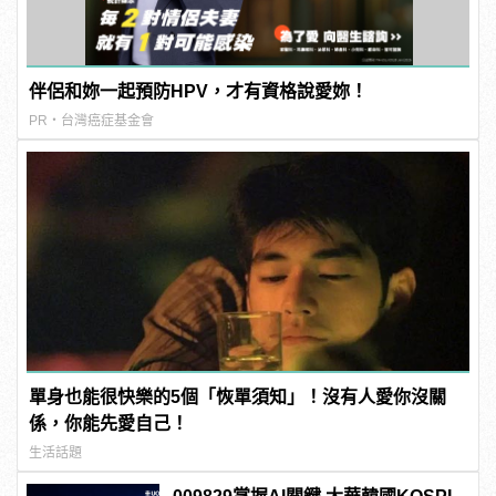
伴侶和妳一起預防HPV，才有資格說愛妳！
PR・台灣癌症基金會
單身也能很快樂的5個「恢單須知」！沒有人愛你沒關
係，你能先愛自己！
生活話題