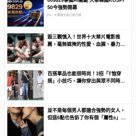
009829掌握AI關鍵 大華韓國KOSPI
50今強勢開募
PR・大華銀全能行銷方案
毀三觀慎入！世界十大禁片電影推
薦，毫無遮掩的性愛、血腥、暴力、
噁心到極致！
百搭單品也能很時尚！3招「T恤穿
搭」小技巧，讓你穿出與眾不同時髦
品味
並不是每個男人都適合強勢的女人，
但這6點也告訴了你有個「屬性s」的
女友有多棒！