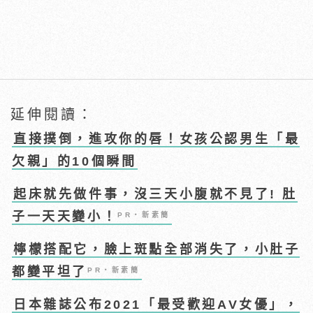
延伸閱讀：
直接撲倒，進攻你的唇！女孩公認男生「最
欠親」的10個瞬間
起床就先做件事，沒三天小腹就不見了! 肚
子一天天變小！
PR・新素簡
檸檬搭配它，臉上斑點全部消失了，小肚子
都變平坦了
PR・新素簡
日本雜誌公布2021「最受歡迎AV女優」，