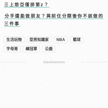
三上悠亞僅排第2？
分手還能做朋友？與前任分開後你不該做的
三件事
生活玩物
型男知識家
NBA
籃球
字母哥
總冠軍
公鹿
Advertisements