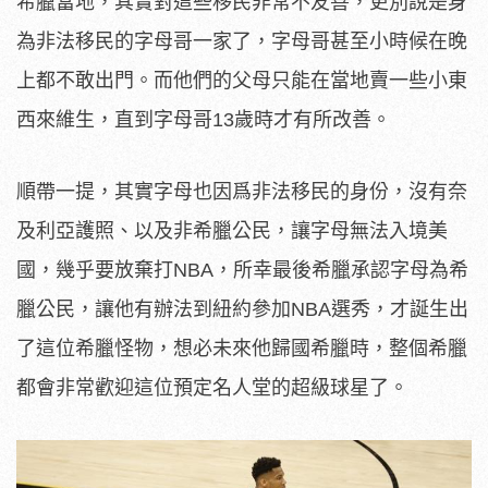
希臘當地，其實對這些移民非常不友善，更別說是身
為非法移民的字母哥一家了，字母哥甚至小時候在晚
上都不敢出門。而他們的父母只能在當地賣一些小東
西來維生，直到字母哥13歲時才有所改善。
順帶一提，其實字母也因爲非法移民的身份，沒有奈
及利亞護照、以及非希臘公民，讓字母無法入境美
國，幾乎要放棄打NBA，所幸最後希臘承認字母為希
臘公民，讓他有辦法到紐約參加NBA選秀，才誕生出
了這位希臘怪物，想必未來他歸國希臘時，整個希臘
都會非常歡迎這位預定名人堂的超級球星了。