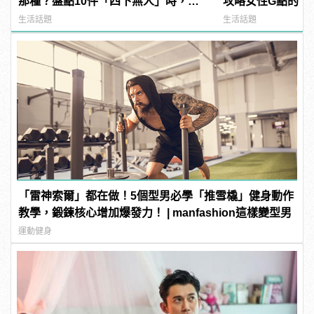
那種？盤點10件「四下無人」時，男
攻略女性G點的「
人會做的噁事！
薦！ | manfash
生活話題
生活話題
「雷神索爾」都在做！5個型男必學「推雪橇」健身動作
教學，鍛鍊核心增加爆發力！ | manfashion這樣變型男
運動健身