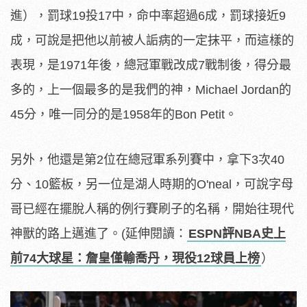
進），罰球19投17中，命中率超過6成，罰球接近9
成，可說是把他以前被人詬病的一定抹平，而這樣的
表現，是1971年後，總冠軍戰改成7戰制後，得分最
多的，上一個最多的是我們的神，Michael Jordan的
45分，唯一同分的是1958年的Bon Petit。
另外，他還是第2位在總冠軍系列賽中，拿下3次40
分、10籃板，另一位是湖人時期的O'neal，可說字母
哥已經在擺脫人稱的例行賽刷子的名稱，開始往現代
神獸的路上邁進了。(延伸閱讀：
ESPN評NBA史上
前74大球星：詹皇僅輸喬丹，現役12球員上榜
）