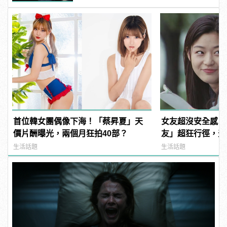
首位韓女團偶像下海！「蔡昇夏」天
女友超沒安全感？
價片酬曝光，兩個月狂拍40部？
友」超狂行徑，天天
諜！
生活話題
生活話題