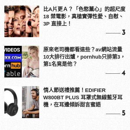
比A片更Ａ？「色慾薰心」的超尺度
18 禁電影，真槍實彈性愛、自慰、
3P 直接上！
3
原來老司機都看這些？av網站流量
10大排行出爐，pornhub只排第3，
第1名竟是他？
4
情人節送禮推薦！EDIFIER
W800BT PLUS 耳罩式無線藍牙耳
機，在耳邊傾訴甜言蜜語
5