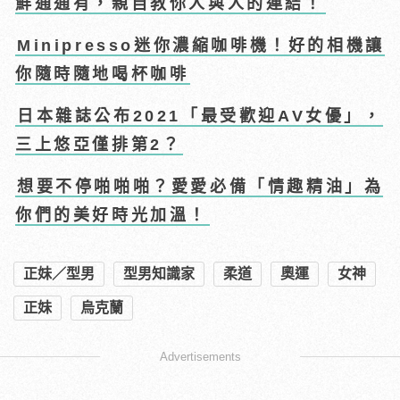
鮮通通有，親自教你人與人的連結！
Minipresso迷你濃縮咖啡機！好的相機讓
你隨時隨地喝杯咖啡
日本雜誌公布2021「最受歡迎AV女優」，
三上悠亞僅排第2？
想要不停啪啪啪？愛愛必備「情趣精油」為
你們的美好時光加溫！
正妹／型男
型男知識家
柔道
奧運
女神
正妹
烏克蘭
Advertisements