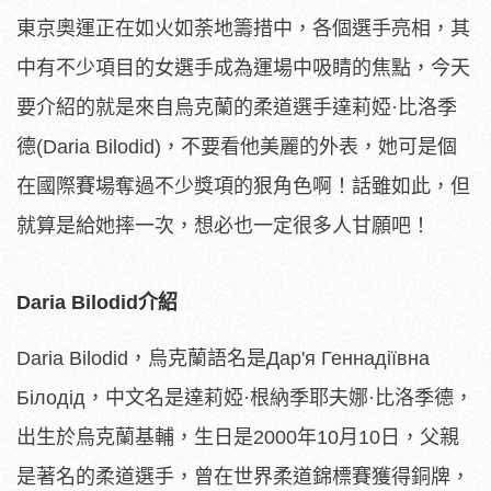
東京奧運正在如火如荼地籌措中，各個選手亮相，其
中有不少項目的女選手成為運場中吸睛的焦點，今天
要介紹的就是來自烏克蘭的柔道選手達莉婭·比洛季
德(Daria Bilodid)，不要看他美麗的外表，她可是個
在國際賽場奪過不少獎項的狠角色啊！話雖如此，但
就算是給她摔一次，想必也一定很多人甘願吧！
Daria Bilodid介紹
Daria Bilodid，烏克蘭語名是Дар'я Геннадіївна
Білодід，中文名是達莉婭·根納季耶夫娜·比洛季德，
出生於烏克蘭基輔，生日是2000年10月10日，父親
是著名的柔道選手，曾在世界柔道錦標賽獲得銅牌，