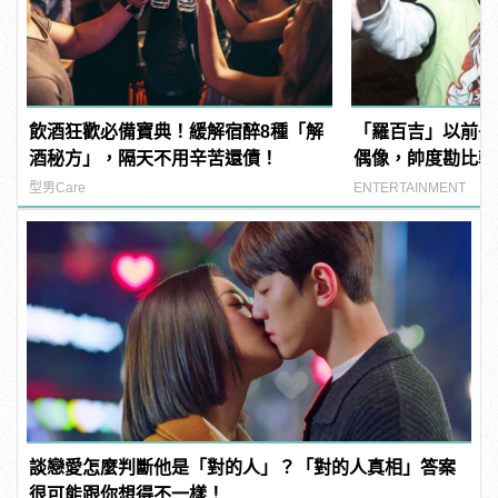
飲酒狂歡必備寶典！緩解宿醉8種「解
「羅百吉」以前長
酒秘方」，隔天不用辛苦還債！
偶像，帥度勘比韓
型男Care
ENTERTAINMENT
談戀愛怎麼判斷他是「對的人」？「對的人真相」答案
很可能跟你想得不一樣！