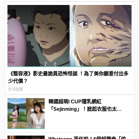
《整容液》影史最詭異恐怖怪談 ！為了美你願意付出多
少代價？
生活話題
韓國超萌I CUP隱乳網紅
「Sejinming」！掀起衣服也太
「胸」了吧！ | manfashion這樣變型
男