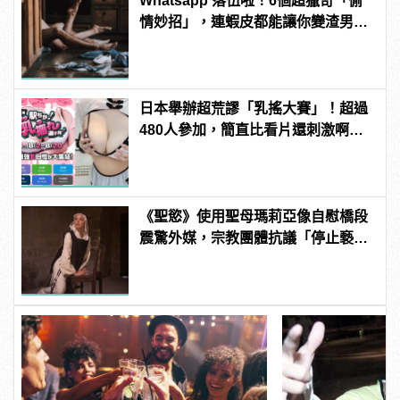
Whatsapp 落伍啦！6個超獵奇「偷
情妙招」，連蝦皮都能讓你變渣男？
| manfashion這樣變型男
日本舉辦超荒謬「乳搖大賽」！超過
480人參加，簡直比看片還刺激啊！ |
manfashion這樣變型男
《聖慾》使用聖母瑪莉亞像自慰橋段
震驚外媒，宗教團體抗議「停止褻
瀆」！ | manfashion這樣變型男