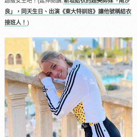
超級女王吧！(延伸閱讀:
新垣結衣的超美師妹「南沙
良」，同天生日、出演《東大特訓班》讓他號稱結衣
接班人！
)