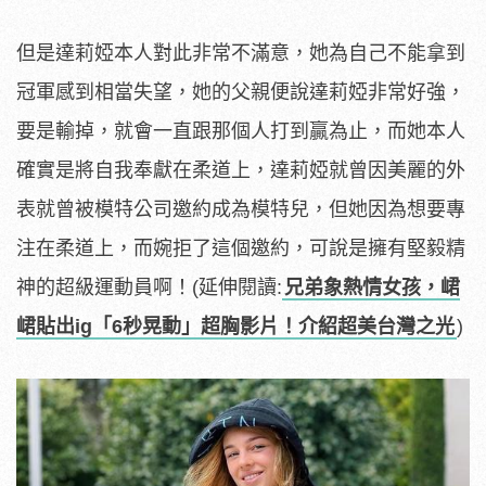
但是達莉婭本人對此非常不滿意，她為自己不能拿到
冠軍感到相當失望，她的父親便說達莉婭非常好強，
要是輸掉，就會一直跟那個人打到贏為止，而她本人
確實是將自我奉獻在柔道上，達莉婭就曾因美麗的外
表就曾被模特公司邀約成為模特兒，但她因為想要專
注在柔道上，而婉拒了這個邀約，可說是擁有堅毅精
神的超級運動員啊！(延伸閱讀:
兄弟象熱情女孩，峮
峮貼出ig「6秒晃動」超胸影片！介紹超美台灣之光
)