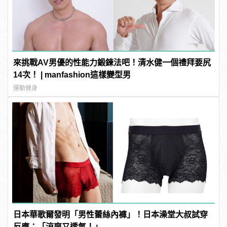
來挑戰AV男優的性能力鍛鍊法吧！清水健一個禮拜要尻
14次！ | manfashion這樣變型男
運動健身
日本華歌爾發明「男性蕾絲內褲」！日本澡堂大叔試穿
反應：「涼爽又透氣！」