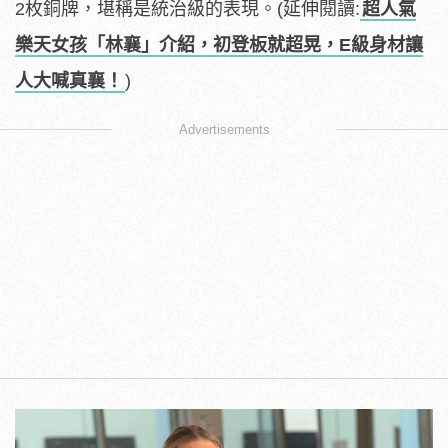
2枚銅牌，堪稱是統治級的表現。(延伸閱讀:
超人氣
樂天女孩「林襄」介紹，初登板就超晃，E級身材讓
人大喊真襄！
)
Advertisements