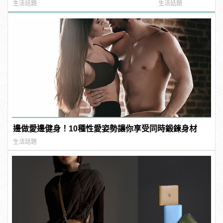
樣變型男
manfashion這
生活話題
生活話題
邊做愛邊健身！10種性愛姿勢讓你享受同時鍛鍊身材
生活話題