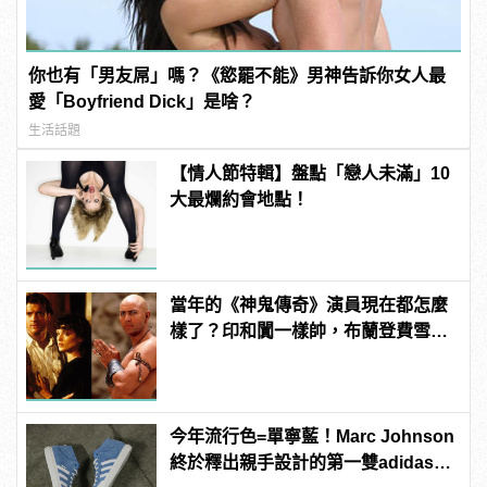
你也有「男友屌」嗎？《慾罷不能》男神告訴你女人最
愛「Boyfriend Dick」是啥？
生活話題
【情人節特輯】盤點「戀人未滿」10
大最爛約會地點！
當年的《神鬼傳奇》演員現在都怎麼
樣了？印和闐一樣帥，布蘭登費雪大
發福！
今年流行色=單寧藍！Marc Johnson
終於釋出親手設計的第一雙adidas滑