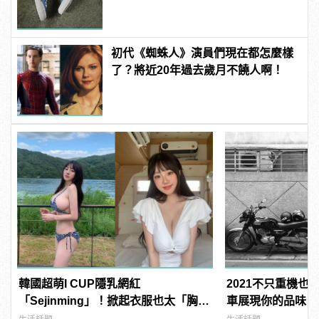
板鞋！
初代《蜘蛛人》演員們現在都怎麼樣
了？將近20年過去歲月不饒人啊！
韓國超萌I CUP隱乳網紅
2021不只重機也
「Sejinming」！掀起衣服也太「胸」
車展現你的品味
了吧！ | manfashion這樣變型男