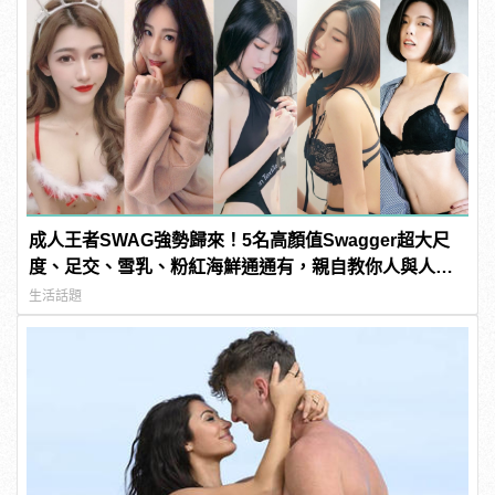
成人王者SWAG強勢歸來！5名高顏值Swagger超大尺
度、足交、雪乳、粉紅海鮮通通有，親自教你人與人的
連結！ | manfashion這樣變型男
生活話題