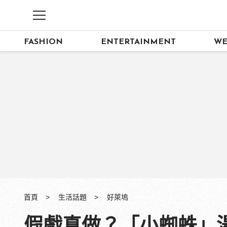
FASHION
ENTERTAINMENT
WE
首頁
生活話題
好萊塢
假戲真做？「小蜘蛛」