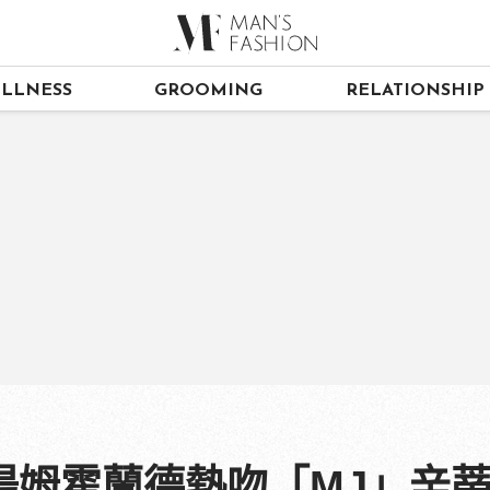
LLNESS
GROOMING
RELATIONSHIP
湯姆霍蘭德熱吻「MJ」辛