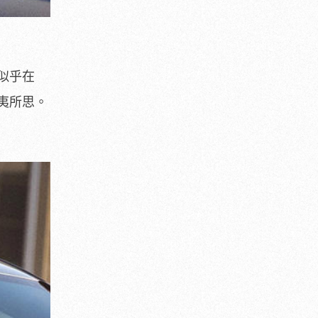
似乎在
夷所思。