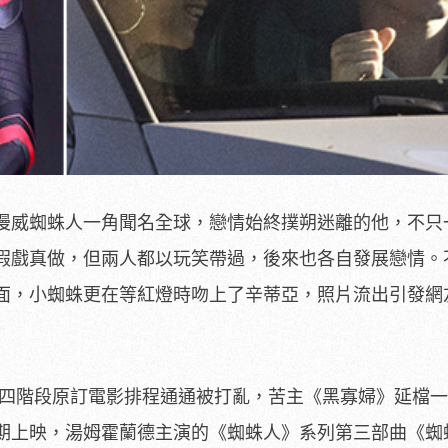
漫威蜘蛛人一角聞名全球，戀情始終撲朔迷離的他，不只
假戲真做，但兩人都以玩笑帶過，後來也各自發展戀情。
面，小蜘蛛更在等紅燈時吻上了辛蒂亞，照片流出引發網
第四階段原訂電影排程通通被打亂，苦主《黑寡婦》延檔
期上映，湯姆霍蘭德主演的《蜘蛛人》系列第三部曲《蜘