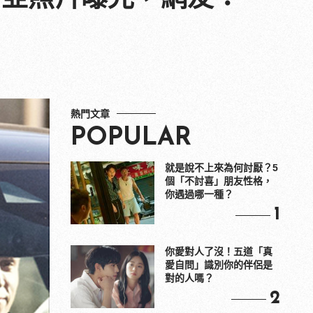
熱門文章
POPULAR
就是說不上來為何討厭？5
個「不討喜」朋友性格，
你遇過哪一種？
1
你愛對人了沒！五道「真
愛自問」識別你的伴侶是
對的人嗎？
2