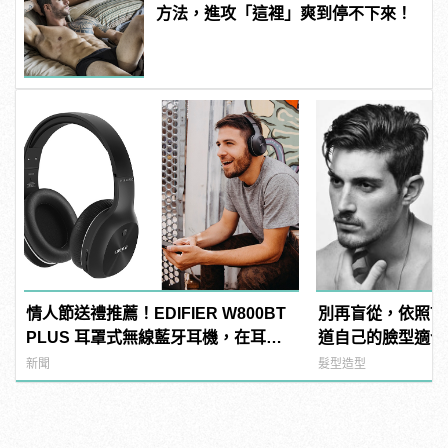
方法，進攻「這裡」爽到停不下來！
情人節送禮推薦！EDIFIER W800BT
別再盲從，依照7
PLUS 耳罩式無線藍牙耳機，在耳邊
道自己的臉型適合
傾訴甜言蜜語
新聞
髮型造型