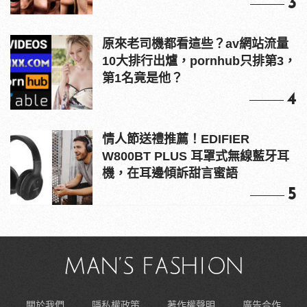
3
原來老司機都看這些？av網站流量
10大排行出爐，pornhub只排第3，
第1名竟是他？
4
情人節送禮推薦！EDIFIER
W800BT PLUS 耳罩式無線藍牙耳
機，在耳邊傾訴甜言蜜語
5
關於我們
隱私權政策
著作權聲明
廣告合作