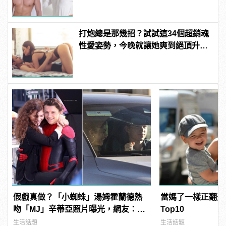
打炮總是那幾招？試試這34個超銷魂
性愛姿勢，今晚就讓她爽到絕頂升
天！ | manfashion這樣變型男
假戲真做？「小蜘蛛」湯姆霍蘭德熱
當媽了一樣正翻天
吻「MJ」辛蒂亞照片曝光，網友：
Top10
《蜘蛛人》傳統 | manfashion這樣變
生活話題
生活話題