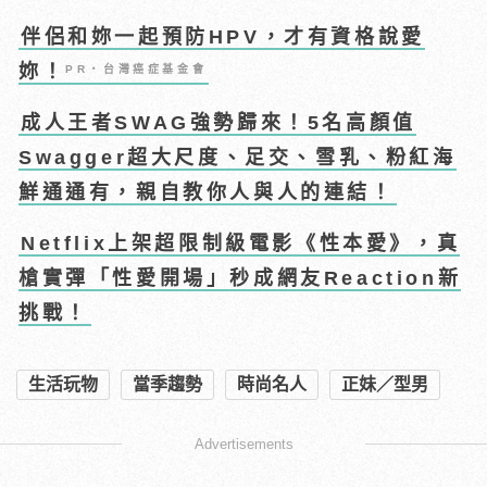
伴侶和妳一起預防HPV，才有資格說愛
妳！
PR・台灣癌症基金會
成人王者SWAG強勢歸來！5名高顏值
Swagger超大尺度、足交、雪乳、粉紅海
鮮通通有，親自教你人與人的連結！
Netflix上架超限制級電影《性本愛》，真
槍實彈「性愛開場」秒成網友Reaction新
挑戰！
生活玩物
當季趨勢
時尚名人
正妹／型男
Advertisements