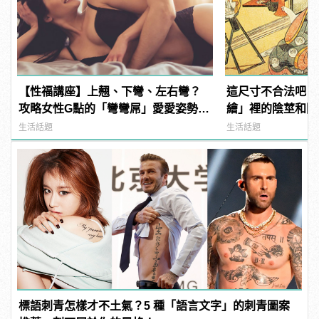
【性福講座】上翹、下彎、左右彎？
這尺寸不合法吧？
攻略女性G點的「彎彎屌」愛愛姿勢推
繪」裡的陰莖和陰
薦！ | manfashion這樣變型男
生活話題
生活話題
標語刺青怎樣才不土氣？5 種「語言文字」的刺青圖案