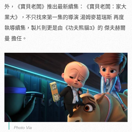
外，《寶貝老闆》推出最新續集：《寶貝老闆：家大
業大》，不只找來第一集的導演 湯姆麥葛瑞斯 再度
執導續集，製片則更是由《功夫熊貓3》的 傑夫赫爾
曼 擔任。
Photo Via