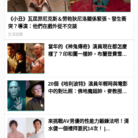
《小丑》瓦昆菲尼克斯＆勞勃狄尼洛關係緊張、發生衝
突？導演：他們在戲外從不交談
生活話題
當年的《神鬼傳奇》演員現在都怎麼
樣了？印和闐一樣帥，布蘭登費雪大
發福！
20個《哈利波特》演員年輕時與電影
中的對比照：佛地魔超帥，麥教授根
本空靈大眼正妹！
來挑戰AV男優的性能力鍛鍊法吧！清
水健一個禮拜要尻14次！ |
manfashion這樣變型男