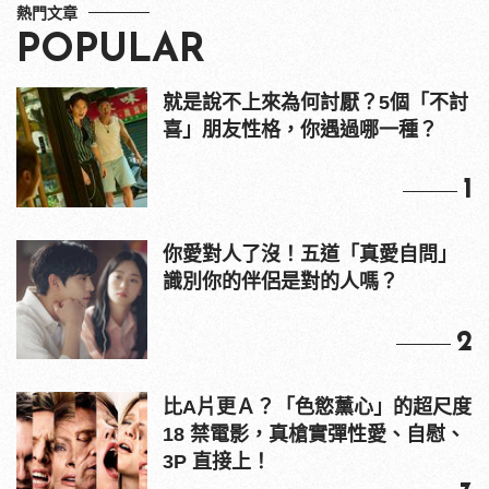
熱門文章
POPULAR
就是說不上來為何討厭？5個「不討
喜」朋友性格，你遇過哪一種？
1
你愛對人了沒！五道「真愛自問」
識別你的伴侶是對的人嗎？
2
比A片更Ａ？「色慾薰心」的超尺度
18 禁電影，真槍實彈性愛、自慰、
3P 直接上！