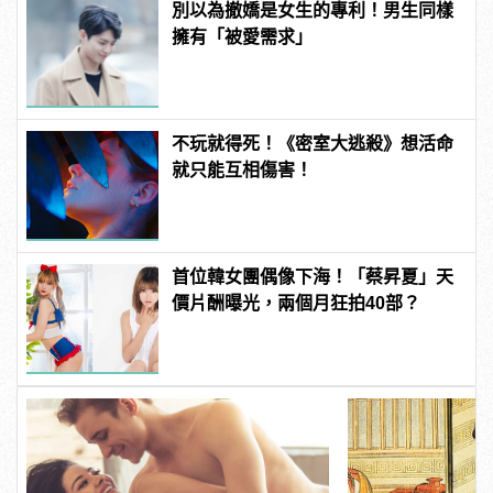
別以為撤嬌是女生的專利！男生同樣
擁有「被愛需求」
不玩就得死！《密室大逃殺》想活命
就只能互相傷害！
首位韓女團偶像下海！「蔡昇夏」天
價片酬曝光，兩個月狂拍40部？