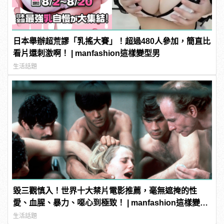
日本舉辦超荒謬「乳搖大賽」！超過480人參加，簡直比
看片還刺激啊！ | manfashion這樣變型男
生活話題
毀三觀慎入！世界十大禁片電影推薦，毫無遮掩的性
愛、血腥、暴力、噁心到極致！ | manfashion這樣變型
男
生活話題