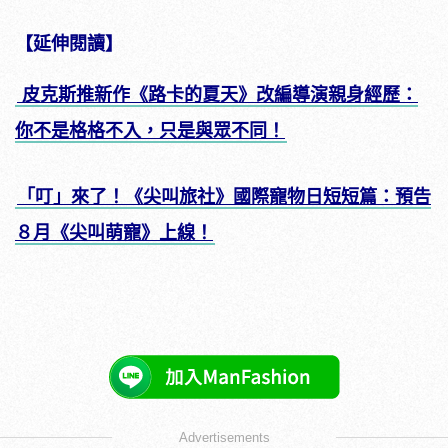
【延伸閱讀】
皮克斯推新作《路卡的夏天》改編導演親身經歷：
你不是格格不入，只是與眾不同！
「叮」來了！《尖叫旅社》國際寵物日短短篇：預告
８月《尖叫萌寵》上線！
Advertisements