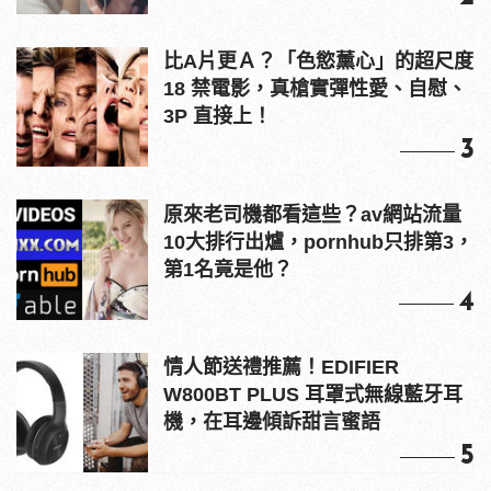
比A片更Ａ？「色慾薰心」的超尺度
18 禁電影，真槍實彈性愛、自慰、
3P 直接上！
3
原來老司機都看這些？av網站流量
10大排行出爐，pornhub只排第3，
第1名竟是他？
4
情人節送禮推薦！EDIFIER
W800BT PLUS 耳罩式無線藍牙耳
機，在耳邊傾訴甜言蜜語
5