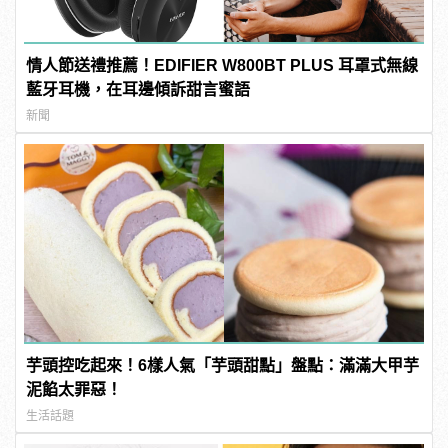
情人節送禮推薦！EDIFIER W800BT PLUS 耳罩式無線
藍牙耳機，在耳邊傾訴甜言蜜語
新聞
芋頭控吃起來！6樣人氣「芋頭甜點」盤點：滿滿大甲芋
泥餡太罪惡！
生活話題