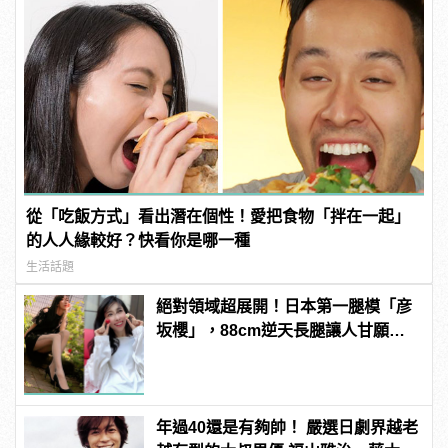
從「吃飯方式」看出潛在個性！愛把食物「拌在一起」
的人人緣較好？快看你是哪一種
生活話題
絕對領域超展開！日本第一腿模「彦
坂櫻」，88cm逆天長腿讓人甘願拜
倒她腿下啊！ | manfashion這樣變型
男
年過40還是有夠帥！ 嚴選日劇界越老