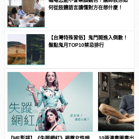
職場怎能不會察顏觀色？講師教你如
何從肢體語言讀懂對方在想什麼！
【台灣特殊習俗】鬼門開進入倒數！
盤點鬼月TOP10禁忌排行
【MF影評】《失蹤網紅》揭露女性暗
10張漫畫圖畫出