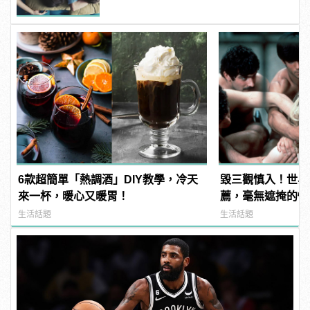
6款超簡單「熱調酒」DIY教學，冷天
毀三觀慎入！世界
來一杯，暖心又暖胃！
薦，毫無遮掩的性
噁心到極致！
生活話題
生活話題