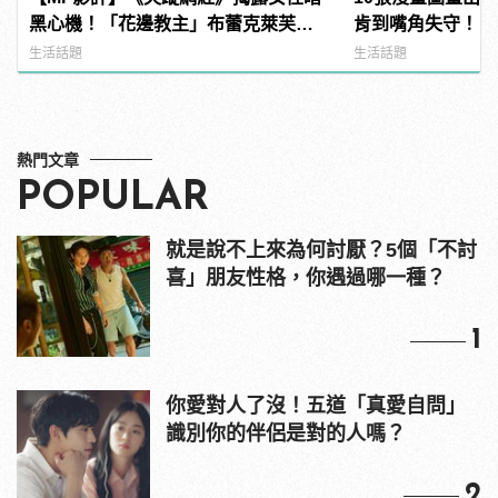
黑心機！「花邊教主」布蕾克萊芙莉
肯到嘴角失守！
和安娜坎卓克大演假面閨蜜
生活話題
生活話題
熱門文章
POPULAR
就是說不上來為何討厭？5個「不討
喜」朋友性格，你遇過哪一種？
1
你愛對人了沒！五道「真愛自問」
識別你的伴侶是對的人嗎？
2