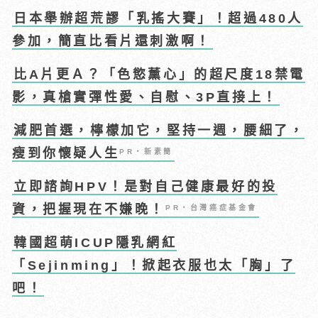
日本舉辦超荒謬「乳搖大賽」！超過480人
參加，簡直比看片還刺激啊！
比A片更Ａ？「色慾薰心」的超尺度18禁電
影，真槍實彈性愛、自慰、3P直接上！
減肥首選，檸檬加它，堅持一週，腰細了，
瘦到你懷疑人生
PR・新素簡
立即諮詢HPV！是對自己健康最好的投
資，把握現在不嫌晚！
PR・台灣癌症基金會
韓國超萌ICUP隱乳網紅
「Sejinming」！掀起衣服也太「胸」了
吧！