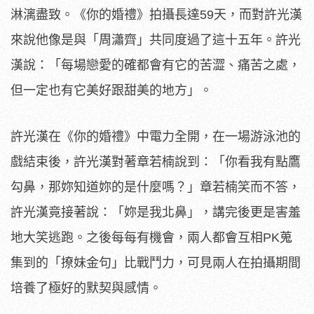
淋漓盡致。《你的婚禮》拍攝長達
59天，而對許光漢
來說他像是與「周瀟齊」共同度過了這十五年。
許光
漢說：「每場戀愛的確都會有它的苦澀、痛苦之處，
但一定也有它美好跟甜美的地方」。
許光漢在《你的婚禮》中電力全開，在一場游泳池的
戲結束後，
許光漢對著章若楠說到：「你看我有點鷹
勾鼻，
那妳知道妳的是什麼嗎？」章若楠笑而不答，
許光漢竟接著說：「
妳是我北鼻」，講完後更是害羞
地大笑逃跑。之後每每有機會，
兩人都會互相PK蒐
集到的「撩妹金句」比戰鬥力，
可見兩人在拍攝期間
培養了極好的默契與感情。