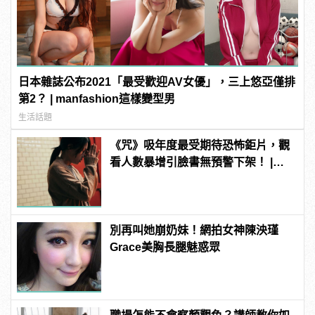
日本雜誌公布2021「最受歡迎AV女優」，三上悠亞僅排
第2？ | manfashion這樣變型男
生活話題
《咒》吸年度最受期待恐怖鉅片，觀
看人數暴增引臉書無預警下架！ |
manfashion這樣變型男
別再叫她崩奶妹！網拍女神陳泱瑾
Grace美胸長腿魅惑眾