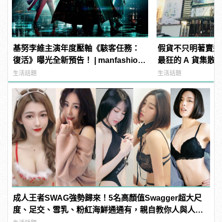
基努李維主演年度壓軸《駭客任務：
假貨不只明著賣還
復活》曝光全新預告！ | manfashion
最狂的 A 貨集散地
這樣變型男
生活話題
生活話題
成人王者SWAG強勢歸來！5名高顏值Swagger超大尺
度、足交、雪乳、粉紅海鮮通通有，親自教你人與人的
連結！ | manfashion這樣變型男