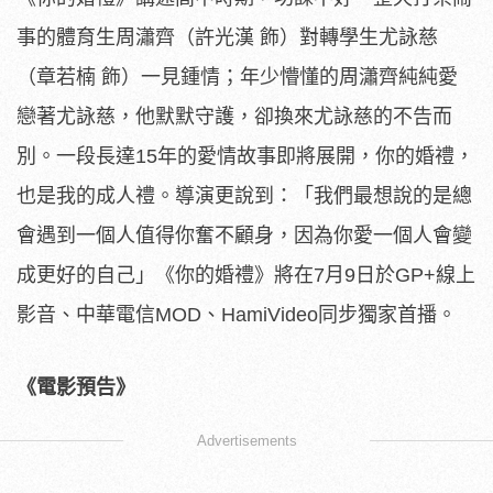
事的體育生周瀟齊（許光漢 飾）對轉學生尤詠慈
（章若楠 飾）一見鍾情；年少懵懂的周瀟齊純純愛
戀著尤詠慈，他默默守護，
卻換來尤詠慈的不告而
別。一段長達15年的愛情故事即將展開，
你的婚禮，
也是我的成人禮。導演更說到：「
我們最想說的是總
會遇到一個人值得你奮不顧身，
因為你愛一個人會變
成更好的自己」《你的婚禮》將在7月9日於G
P+線上
影音、中華電信MOD、HamiVideo同步獨家首播
。
《電影預告》
Advertisements