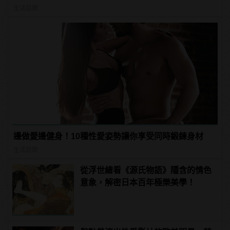
生活話題
邊做愛邊健身！10種性愛姿勢讓你享受同時鍛鍊身材
生活話題
從浮世繪看《源氏物語》隱含的情色
意象，解密日本百年極樂美學！