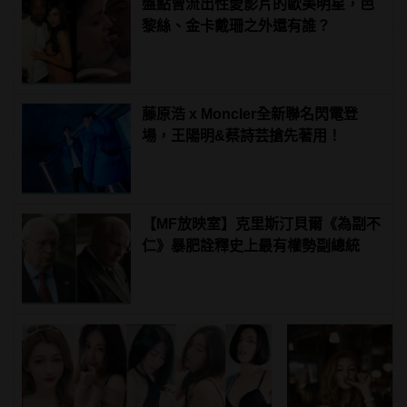
盤點曾流出性愛影片的歐美明星，芭
黎絲、金卡戴珊之外還有誰？
藤原浩 x Moncler全新聯名閃電登
場，王陽明&蔡詩芸搶先著用！
【MF放映室】克里斯汀貝爾《為副不
仁》暴肥詮釋史上最有權勢副總統