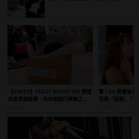
【JUKSY】YEEZY BOOST 350 慘遭
驚！AV 男優每
炫富男搞破壞，先來個施行摩擦之後
而是「這裡」？ | m
再把它們給...
型男
生活話題
生活話題