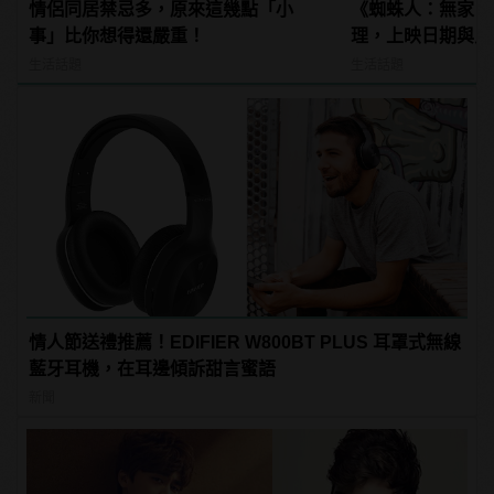
情侶同居禁忌多，原來這幾點「小
《蜘蛛人：無家日
事」比你想得還嚴重！
理，上映日期與片
姆霍蘭德去向......
生活話題
生活話題
情人節送禮推薦！EDIFIER W800BT PLUS 耳罩式無線
藍牙耳機，在耳邊傾訴甜言蜜語
新聞