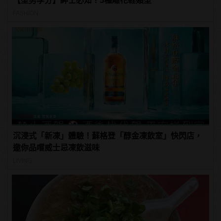
【型男學分】紳士必知！5種雕花鞋類型
FASHION
沉浸式「新凍」體驗！蘇格登「醇金凍飲室」快閃店，
邀你品嚐威士忌凍飲滋味
LIVING