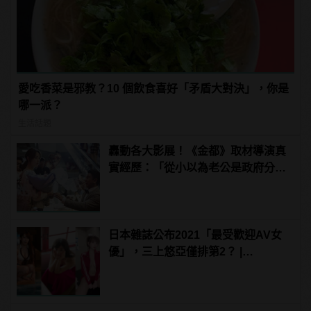
愛吃香菜是邪教？10 個飲食喜好「矛盾大對決」，你是
哪一派？
生活話題
轟動各大影展！《金都》取材導演真
實經歷：「從小以為老公是政府分
派」
日本雜誌公布2021「最受歡迎AV女
優」，三上悠亞僅排第2？ |
manfashion這樣變型男