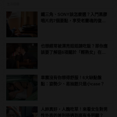
生活話題
鐵三角、SONY該怎麼選？入門黑膠
唱片的7個要點，享受老靈魂的復古
律動 | manfashion這樣變型男
也想經常被漂亮姐姐請吃飯？那你應
該要了解這6項關於「輕熟女」在想
什麼
車震沒有你想得舒服！6大缺點盤
點：姿勢少、易抽筋只是小case？
人帥真好，人醜吃草！來看女生對男
性外表的差別待遇到底有多明顯？