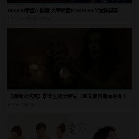
009829掌握AI關鍵 大華韓國KOSPI 50今強勢開募
PR・大華銀全能行銷方案
《律師女浩克》影集迎來大結局：凱文費吉驚喜現身！
ENTERTAINMENT