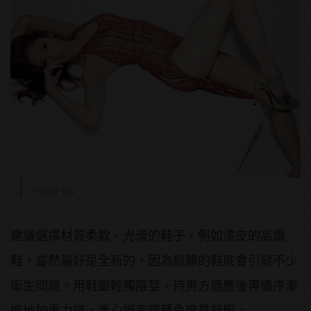
Photo Via
建議選擇材質柔軟、光滑的鞋子，例如漆皮的高跟
鞋，當然最好是全新的，因為骯髒的鞋底會引發不少
衛生問題。用鞋跟輕觸陰莖，待男方適應後再循序漸
進地加重力道，悉心摸索哪種角度最舒服。