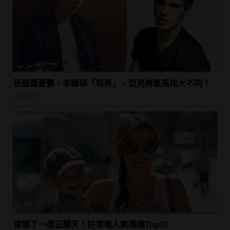
班維蕭憂鬱、李鍾碩「萌男」，型男捲髮風格大不同！
髮型造型
當媽了一樣正翻天！好萊塢人氣辣媽Top10