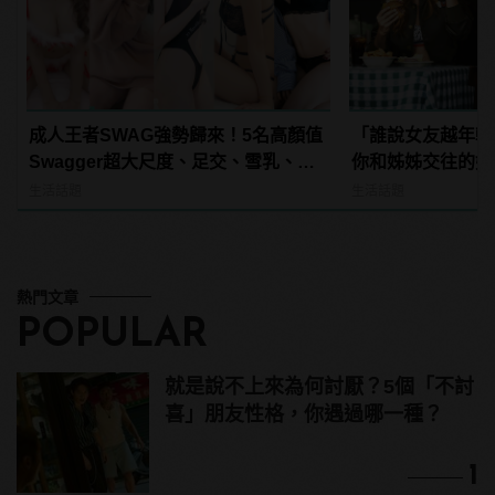
成人王者SWAG強勢歸來！5名高顏值
「誰說女友越年輕
Swagger超大尺度、足交、雪乳、粉
你和姊姊交往的好
紅海鮮通通有，親自教你人與人的連
生活話題
生活話題
結！ | manfashion這樣變型男
熱門文章
POPULAR
就是說不上來為何討厭？5個「不討
喜」朋友性格，你遇過哪一種？
1