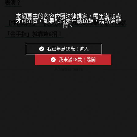
表演？
本網頁中的內容依照法律規定，需年滿18歲
才可瀏覽，如果您尚未年滿18歲，請點選離
【性福講座】「愛愛前戲」就讓她欲罷不能？練就
開。
「金手指」就靠這8招！
我已年滿18歲！進入
我未滿18歲！離開
Advertisements