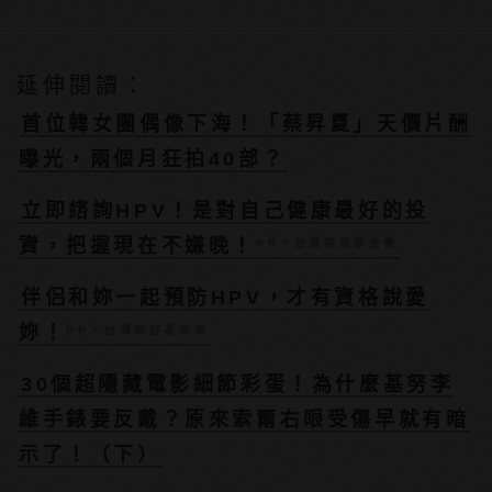
延伸閱讀：
首位韓女團偶像下海！「蔡昇夏」天價片酬
曝光，兩個月狂拍40部？
立即諮詢HPV！是對自己健康最好的投
資，把握現在不嫌晚！
PR・台灣癌症基金會
伴侶和妳一起預防HPV，才有資格說愛
妳！
PR・台灣癌症基金會
30個超隱藏電影細節彩蛋！為什麼基努李
維手錶要反戴？原來索爾右眼受傷早就有暗
示了！（下）