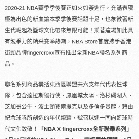
2020-21 NBA賽季季後賽正如火如荼進行，充滿表現
極為出色的新血讓本季季後賽話題十足，也象徵著新
生代崛起為籃球文化帶來無限可能！乘著這場如此具
有競爭力的精采賽季熱潮，NBA Store首度攜手香港
街頭品牌fingercroxx宣布推出全新NBA聯名系列商
品。
聯名系列商品囊括東西區聯盟共六支年代代表性球
隊，包含達拉斯獨行俠、鳳凰城太陽、洛杉磯湖人、
芝加哥公牛、波士頓賽爾提克以及多倫多暴龍，藉由
紀念球隊所創造的年代榮耀，號召球迷一同向籃球時
代文化致敬！
「
NBA X fingercroxx
全新聯乘系列」