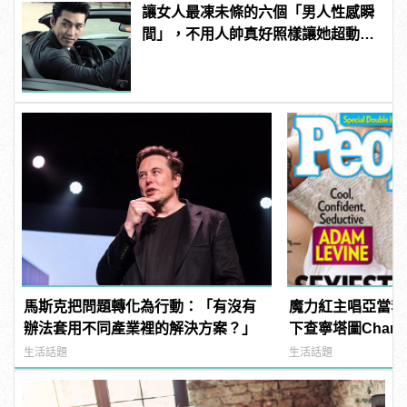
讓女人最凍未條的六個「男人性感瞬
間」，不用人帥真好照樣讓她超動
心！
馬斯克把問題轉化為行動：「有沒有
魔力紅主唱亞當李維A
辦法套用不同產業裡的解決方案？」
下查寧塔圖Channi
《PEOPLE》時
生活話題
生活話題
男人！