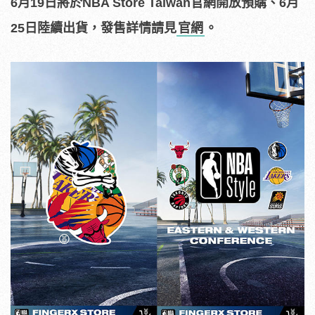
6
月
19
日將於
NBA Store Taiwan
官網開放預購、
6
月
25
日陸續出貨，發售詳情請見
官網
。