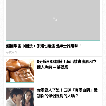
超簡單圍巾圍法，手殘也能圍出紳士雅痞味！
必買單品
8分鐘ABS訓練！練出精實腹肌和立
體人魚線 ─ 基礎篇
你愛對人了沒！五道「真愛自問」識
別你的伴侶是對的人嗎？