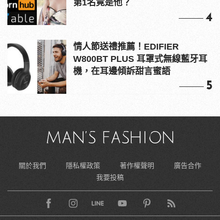
第1名竟是他？
4
情人節送禮推薦！EDIFIER
W800BT PLUS 耳罩式無線藍牙耳
機，在耳邊傾訴甜言蜜語
5
關於我們
隱私權政策
著作權聲明
廣告合作
我要投稿