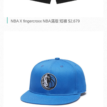
NBA X fingercroxx NBA滿版 短褲 $2,679