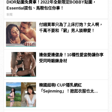
DIOR貼圖免費拿！2022年全新限定BOBBY貼圖，
Essential提包、馬鞍包任你拿！
新聞
付錢買單只為了上床打炮？女人啊，
千萬不要和「窮」男人談戀愛！
邊做愛邊健身！10種性愛姿勢讓你享
受同時鍛鍊身材
韓國超萌I CUP隱乳網紅
「Sejinming」！掀起衣服也太
「胸」了吧！ | manfashion這樣變型
男