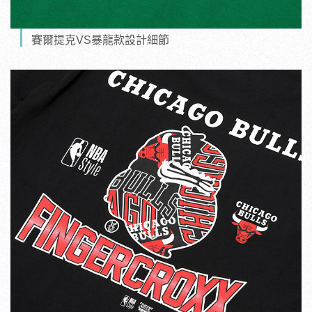
賽爾提克VS暴龍款設計細節