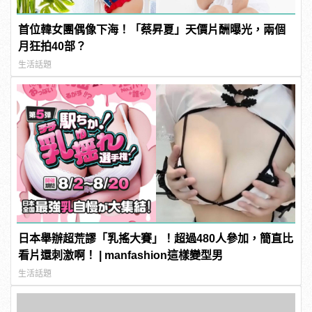
首位韓女團偶像下海！「蔡昇夏」天價片酬曝光，兩個
月狂拍40部？
生活話題
日本舉辦超荒謬「乳搖大賽」！超過480人參加，簡直比
看片還刺激啊！ | manfashion這樣變型男
生活話題