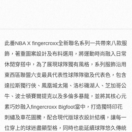
此番NBA X fingercroxx全新聯名系列一共帶來八款服
飾，著重圖案設計及布料選用，將運動時尚融入日常
休閒穿搭中，為了展現球隊獨有風格，系列服飾沿用
東西區聯盟六支最具代表性球隊隊徽及代表色，包含
達拉斯獨行俠、鳳凰城太陽、洛杉磯湖人、芝加哥公
牛、波士頓賽爾提克以及多倫多暴龍，並將其核心元
素巧妙融入fingercroxx Bigfoot當中，打造獨特印花
刺繡及車花圖騰，配合現代版球衣設計結構，讓每一
位穿上的球迷盡顯型格，同時也能延續球隊悠久傳統