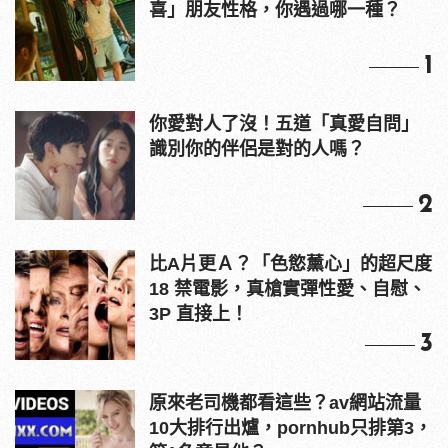
喜」朋友性格，你遇過哪一種？
1
你愛對人了沒！五道「真愛自問」
識別你的伴侶是對的人嗎？
2
比A片更Ａ？「色慾薰心」的超尺度
18 禁電影，真槍實彈性愛、自慰、
3P 直接上！
3
原來老司機都看這些？av網站流量
10大排行出爐，pornhub只排第3，