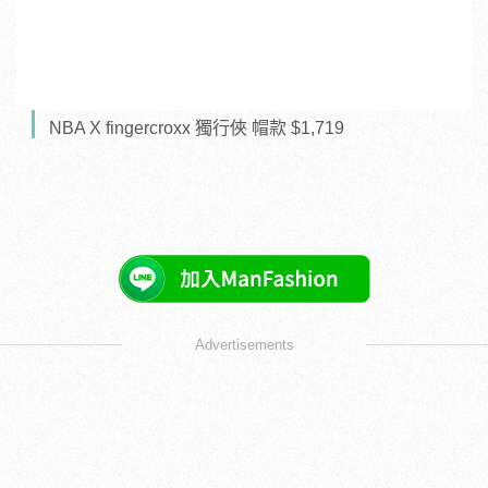
NBA X fingercroxx 獨行俠 帽款 $1,719
Advertisements