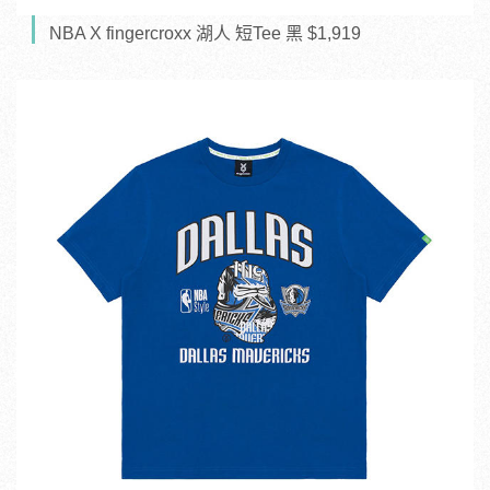
NBA X fingercroxx 湖人 短Tee 黑 $1,919