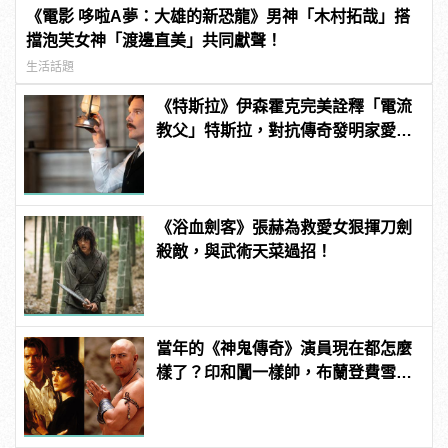
《電影 哆啦A夢：大雄的新恐龍》男神「木村拓哉」搭
擋泡芙女神「渡邊直美」共同獻聲！
生活話題
《特斯拉》伊森霍克完美詮釋「電流
教父」特斯拉，對抗傳奇發明家愛迪
生！
《浴血劍客》張赫為救愛女狠揮刀劍
殺敵，與武術天菜過招！
當年的《神鬼傳奇》演員現在都怎麼
樣了？印和闐一樣帥，布蘭登費雪大
發福！