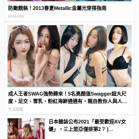
防颱靚裝！2013春夏Metallic金屬光穿搭指南
FASHION
成人王者SWAG強勢歸來！5名高顏值Swagger超大尺
度、足交、雪乳、粉紅海鮮通通有，親自教你人與人的
連結！ | manfashion這樣變型男
生活話題
日本雜誌公布2021「最受歡迎AV女
優」，三上悠亞僅排第2？ |
manfashion這樣變型男