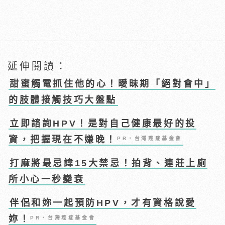
延伸閱讀：
甜蜜觸電抓住他的心！曖昧期「絕對會中」
的肢體接觸技巧大盤點
立即諮詢HPV！是對自己健康最好的投
資，把握現在不嫌晚！
PR・台灣癌症基金會
打麻將最忌諱15大禁忌！拍背、連莊上廁
所小心一秒變衰
伴侶和妳一起預防HPV，才有資格說愛
妳！
PR・台灣癌症基金會