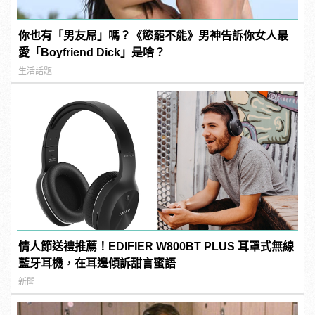
你也有「男友屌」嗎？《慾罷不能》男神告訴你女人最
愛「Boyfriend Dick」是啥？
生活話題
情人節送禮推薦！EDIFIER W800BT PLUS 耳罩式無線
藍牙耳機，在耳邊傾訴甜言蜜語
新聞