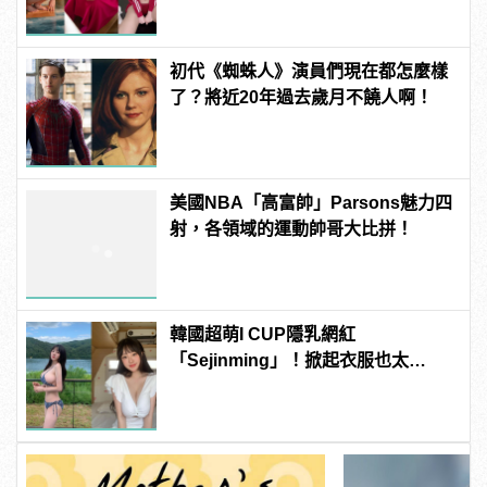
初代《蜘蛛人》演員們現在都怎麼樣
了？將近20年過去歲月不饒人啊！
美國NBA「高富帥」Parsons魅力四
射，各領域的運動帥哥大比拼！
韓國超萌I CUP隱乳網紅
「Sejinming」！掀起衣服也太
「胸」了吧！ | manfashion這樣變型
男