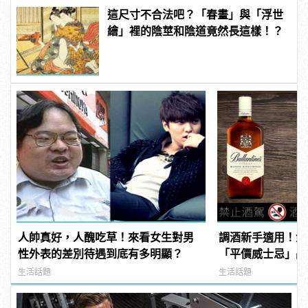
這尺寸不合法吧？「春畫」與「浮世
繪」裡的陰莖和陰道竟然長這樣！？
人帥真好，人醜吃草！來看女生對男
調酒新手適用！金
性外表的差別待遇到底有多明顯？
「平價威士忌」品
又芳醇！ | manf
生活話題
生活話題