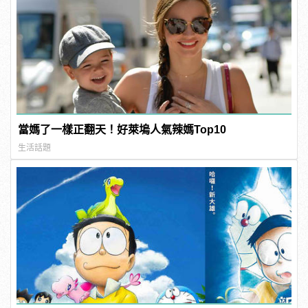
當媽了一樣正翻天！好萊塢人氣辣媽Top10
生活話題