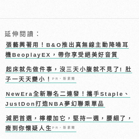
延伸閱讀：
張藝興著用！B&O推出真無線主動降噪耳
機BeoplayEX，帶你享受絕美好音質
起床就先做件事，沒三天小腹就不見了! 肚
子一天天變小！
PR・新素簡
NewEra全新聯名二連發！攜手Staple、
JustDon打造NBA夢幻聯乘單品
減肥首選，檸檬加它，堅持一週，腰細了，
瘦到你懷疑人生
PR・新素簡