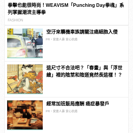
拳擊也能很時尚！WEAVISM「Punching Day拳魂」系
列掌握潮流主導拳
FASHION
空汙來襲機車族請關注癌細胞入侵
PR・安達人壽 安心抗癌
這尺寸不合法吧？「春畫」與「浮世
繪」裡的陰莖和陰道竟然長這樣！？
經常加班飯局應酬 癌症暴發戶
PR・安達人壽 安心抗癌