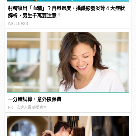
射精噴出「血精」？自慰過度、攝護腺發炎等 4 大症狀
解析，男生千萬要注意！
WELLNESS
一分鐘試算，意外險保費
PR・安達人壽 鍾愛意生