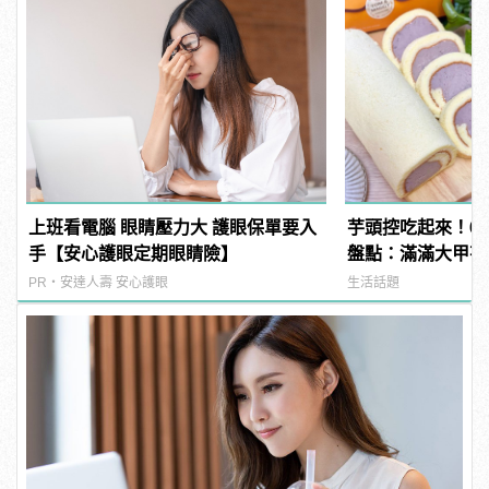
上班看電腦 眼睛壓力大 護眼保單要入
芋頭控吃起來！6
手【安心護眼定期眼睛險】
盤點：滿滿大甲芋
PR・安達人壽 安心護眼
生活話題