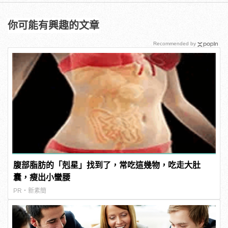
你可能有興趣的文章
Recommended by
腹部脂肪的「剋星」找到了，常吃這幾物，吃走大肚
囊，瘦出小蠻腰
PR・新素簡