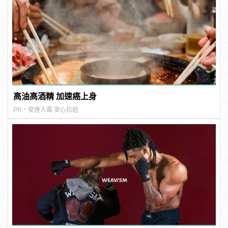
高油高酒精 加速癌上身
PR・安達人壽 安心抗癌