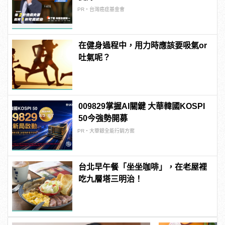
PR・台灣癌症基金會
在健身過程中，用力時應該要吸氣or
吐氣呢？
009829掌握AI關鍵 大華韓國KOSPI
50今強勢開募
PR・大華銀全能行銷方案
台北早午餐「坐坐咖啡」，在老屋裡
吃九層塔三明治！