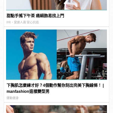
甜點手搖下午茶 癌細胞易找上門
PR・安達人壽 安心抗癌
下胸肌怎麼練才好？4個動作幫你刻出完美下胸線條！ |
manfashion這樣變型男
運動健身