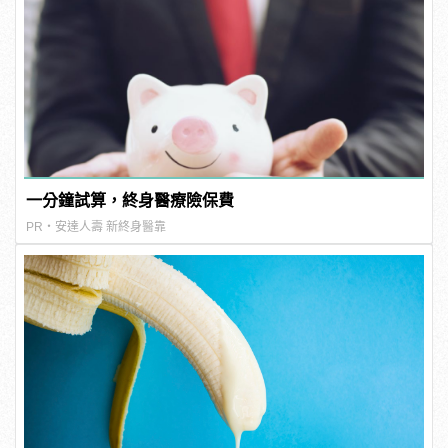
一分鐘試算，終身醫療險保費
PR・安達人壽 新終身醫靠