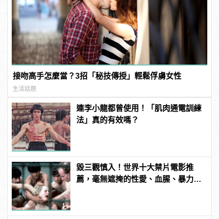
接吻高手怎麼當？3招「秘技傳授」輕鬆俘虜女性
生活話題
連李小龍都曾使用！「肌肉通電訓練
法」真的有效嗎？
毀三觀慎入！世界十大禁片電影推
薦，毫無遮掩的性愛、血腥、暴力、
噁心到極致！