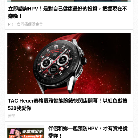
立即諮詢HPV！是對自己健康最好的投資，把握現在不
嫌晚！
PR・台灣癌症基金會
TAG Heuer泰格豪雅智能腕錶快閃店開幕！以紅色獻禮
520我愛你
新聞
伴侶和妳一起預防HPV，才有資格說
愛妳！