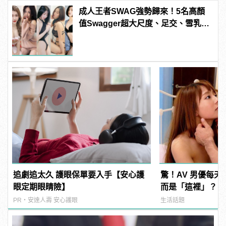
成人王者SWAG強勢歸來！5名高顏
值Swagger超大尺度、足交、雪乳、
粉紅海鮮通通有，親自教你人與人的
連結！ | manfashion這樣變型男
追劇追太久 護眼保單要入手【安心護
驚！AV 男優每
眼定期眼睛險】
而是「這裡」？ | m
型男
PR・安達人壽 安心護眼
生活話題