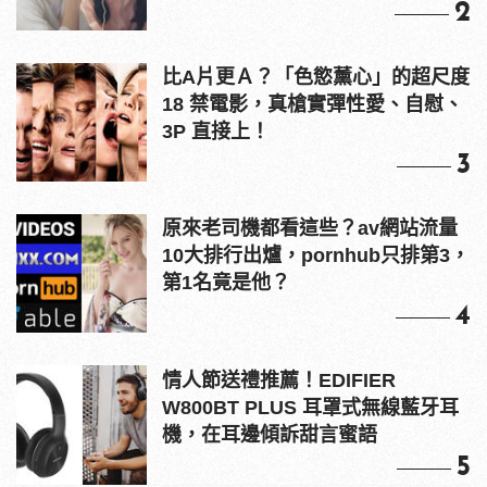
2
比A片更Ａ？「色慾薰心」的超尺度
18 禁電影，真槍實彈性愛、自慰、
3P 直接上！
3
原來老司機都看這些？av網站流量
10大排行出爐，pornhub只排第3，
第1名竟是他？
4
情人節送禮推薦！EDIFIER
W800BT PLUS 耳罩式無線藍牙耳
機，在耳邊傾訴甜言蜜語
5