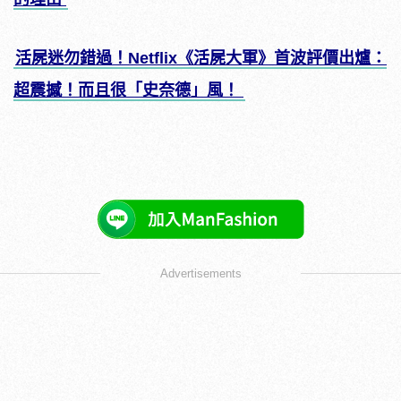
活屍迷勿錯過！Netflix《活屍大軍》首波評價出爐：
超震撼！而且很「史奈德」風！
Advertisements