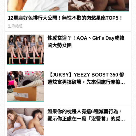
12星座好色排行大公開！無性不歡的肉慾星座TOP5！
生活話題
性感當道？！AOA、Girl′s Day成韓
國大勢女團
【JUKSY】YEEZY BOOST 350 慘
遭炫富男搞破壞，先來個施行摩擦之
後再把它們給...
如果你的枕邊人有這6種減壽行為，
顯示你正處在一段「沒營養」的感情
中！快逃啊！