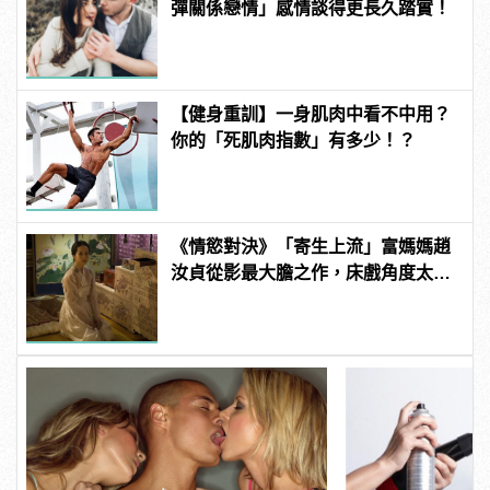
彈關係戀情」感情談得更長久踏實！
【健身重訓】一身肌肉中看不中用？
你的「死肌肉指數」有多少！？
《情慾對決》「寄生上流」富媽媽趙
汝貞從影最大膽之作，床戲角度太真
實令她驚慌？