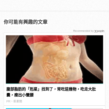
你可能有興趣的文章
Recommended by
腹部脂肪的「剋星」找到了，常吃這幾物，吃走大肚
囊，瘦出小蠻腰
PR・新素簡