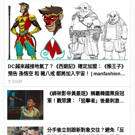
DC越來越接地氣了？《西遊記》確定加盟：《猴王子》
預告 孫悟空 和 豬八戒 都將加入宇宙！ | manfashion這
樣變型男
生活話題
《綁架影帝黃晸珉》稱霸韓國票房冠
軍！觀眾讚：「追擊者」後最刺激的
驚悚電影！ | manfashion這樣變型男
分手後立刻跟新對象交往？避免「反