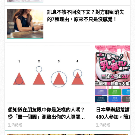
訊息不讀不回沒下文？對方聊到消失
的7種理由，原來不只是沒感覺！
想知道在朋友眼中你是怎樣的人嗎？
日本舉辦超荒謬「
從「畫一個圓」測驗出你的人際關
480人參加，簡直
係！
manfashion這
生活話題
生活話題