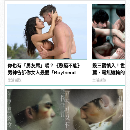
你也有「男友屌」嗎？《慾罷不能》
毀三觀慎入！世界
男神告訴你女人最愛「Boyfriend
薦，毫無遮掩的性
Dick」是啥？
噁心到極致！ | ma
生活話題
生活話題
男