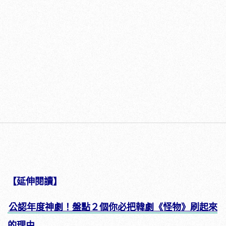
【延伸閱讀】
公認年度神劇！盤點２個你必把韓劇《怪物》刷起來
的理由