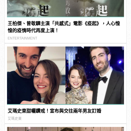
王柏傑、曾敬驊主演「共感式」電影《疫起》，人心惶
惶的疫情時代再度上演！
ENTERTAINMENT
艾瑪史東甜曬鑽戒！宣布與交往兩年男友訂婚
艾瑪史東