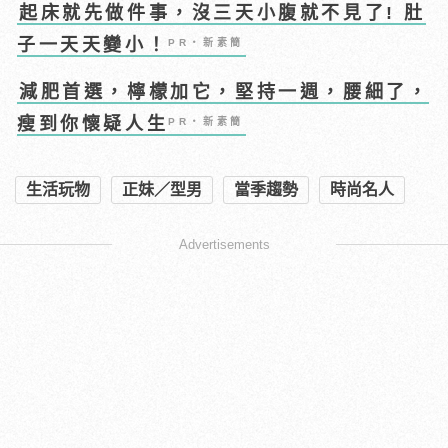
起床就先做件事，沒三天小腹就不見了! 肚
子一天天變小！
PR・新素簡
減肥首選，檸檬加它，堅持一週，腰細了，
瘦到你懷疑人生
PR・新素簡
生活玩物
正妹／型男
當季趨勢
時尚名人
Advertisements