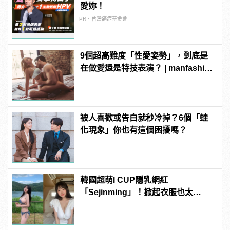
愛妳！
PR・台灣癌症基金會
9個超高難度「性愛姿勢」，到底是
在做愛還是特技表演？ | manfashion
這樣變型男
被人喜歡或告白就秒冷掉？6個「蛙
化現象」你也有這個困擾嗎？
韓國超萌I CUP隱乳網紅
「Sejinming」！掀起衣服也太
「胸」了吧！ | manfashion這樣變型
男