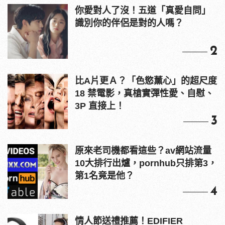
你愛對人了沒！五道「真愛自問」
識別你的伴侶是對的人嗎？
2
比A片更Ａ？「色慾薰心」的超尺度
18 禁電影，真槍實彈性愛、自慰、
3P 直接上！
3
原來老司機都看這些？av網站流量
10大排行出爐，pornhub只排第3，
第1名竟是他？
4
情人節送禮推薦！EDIFIER