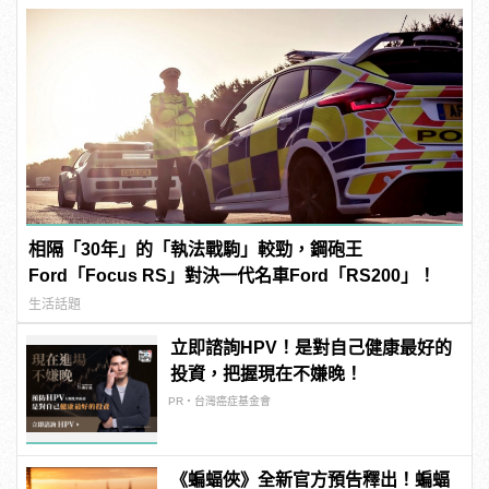
相隔「30年」的「執法戰駒」較勁，鋼砲王
Ford「Focus RS」對決一代名車Ford「RS200」！
生活話題
立即諮詢HPV！是對自己健康最好的
投資，把握現在不嫌晚！
PR・台灣癌症基金會
《蝙蝠俠》全新官方預告釋出！蝙蝠