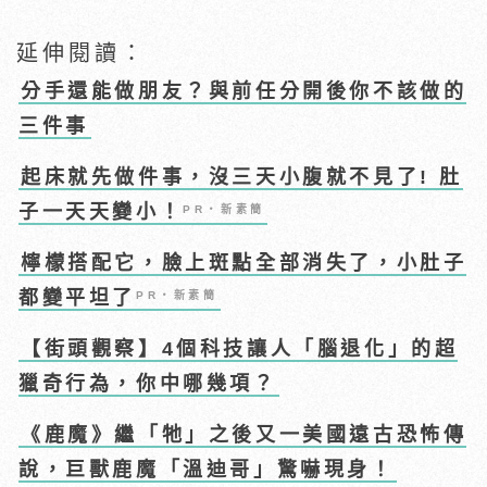
延伸閱讀：
分手還能做朋友？與前任分開後你不該做的
三件事
起床就先做件事，沒三天小腹就不見了! 肚
子一天天變小！
PR・新素簡
檸檬搭配它，臉上斑點全部消失了，小肚子
都變平坦了
PR・新素簡
【街頭觀察】4個科技讓人「腦退化」的超
獵奇行為，你中哪幾項？
《鹿魔》繼「牠」之後又一美國遠古恐怖傳
說，巨獸鹿魔「溫迪哥」驚嚇現身！