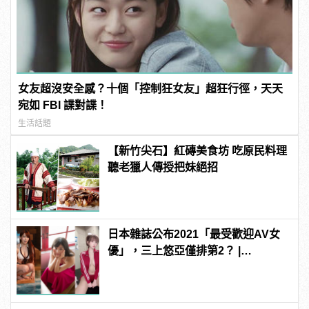
女友超沒安全感？十個「控制狂女友」超狂行徑，天天
宛如 FBI 諜對諜！
生活話題
【新竹尖石】紅磚美食坊 吃原民料理
聽老獵人傳授把妹絕招
日本雜誌公布2021「最受歡迎AV女
優」，三上悠亞僅排第2？ |
manfashion這樣變型男