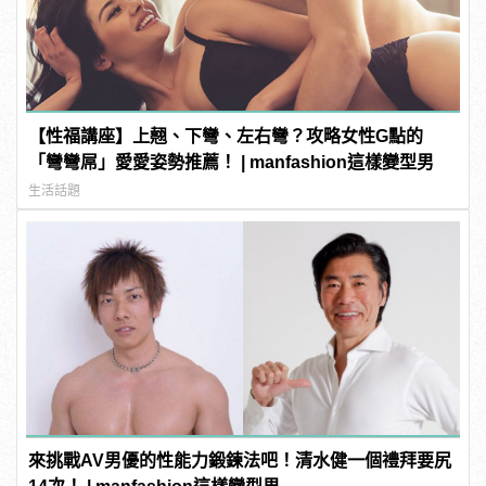
【性福講座】上翹、下彎、左右彎？攻略女性G點的
「彎彎屌」愛愛姿勢推薦！ | manfashion這樣變型男
生活話題
來挑戰AV男優的性能力鍛鍊法吧！清水健一個禮拜要尻