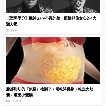
【型男學分】醜帥Gary不靠外貌，照樣抓住女心的4大
魅力點
生活話題
腹部脂肪的「剋星」找到了，常吃這幾物，吃走大肚
囊，瘦出小蠻腰
PR・新素簡