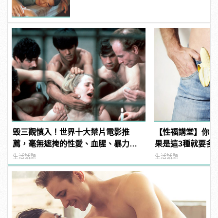
毀三觀慎入！世界十大禁片電影推
【性福講堂】你的
薦，毫無遮掩的性愛、血腥、暴力、
果是這3種就要多留
噁心到極致！ | manfashion這樣變型
manfashion這
生活話題
生活話題
男