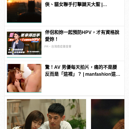
俠、貓女聯手打擊謎天大聖 |
manfashion這樣變型男
伴侶和妳一起預防HPV，才有資格說
愛妳！
PR・台灣癌症基金會
驚！AV 男優每天拍片，痛的不是腰
反而是「這裡」？ | manfashion這樣
變型男