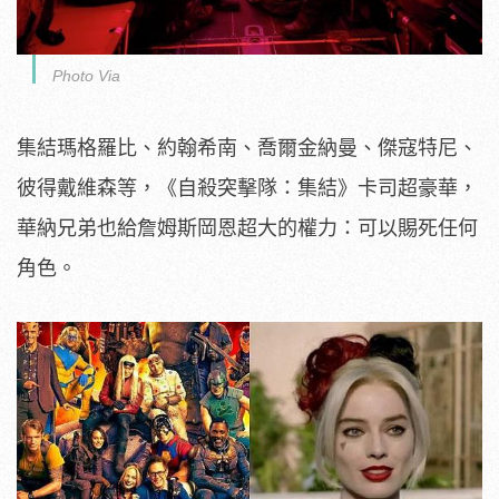
Photo Via
集結瑪格羅比、約翰希南、喬爾金納曼、傑寇特尼、
彼得戴維森等，《自殺突擊隊：集結》卡司超豪華，
華納兄弟也給詹姆斯岡恩超大的權力：可以賜死任何
角色。