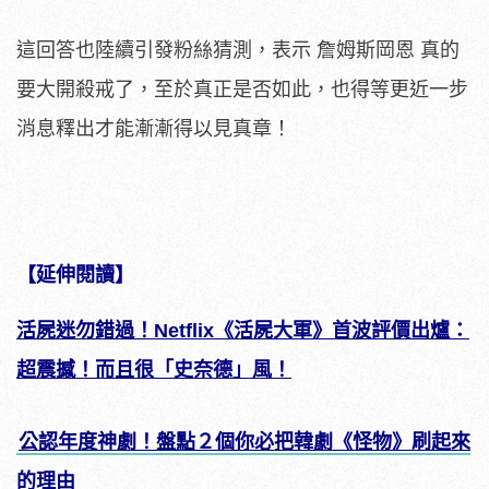
這回答也陸續引發粉絲猜測，表示 詹姆斯岡恩 真的
要大開殺戒了，至於真正是否如此，也得等更近一步
消息釋出才能漸漸得以見真章！
【延伸閱讀】
活屍迷勿錯過！Netflix《活屍大軍》首波評價出爐：
超震撼！而且很「史奈德」風！
公認年度神劇！盤點２個你必把韓劇《怪物》刷起來
的理由