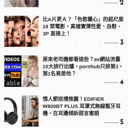
2
比A片更Ａ？「色慾薰心」的超尺度
18 禁電影，真槍實彈性愛、自慰、
3P 直接上！
3
原來老司機都看這些？av網站流量
10大排行出爐，pornhub只排第3，
第1名竟是他？
4
情人節送禮推薦！EDIFIER
W800BT PLUS 耳罩式無線藍牙耳
機，在耳邊傾訴甜言蜜語
5