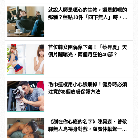
就說人類是噁心的生物，還是超噁的
那種？盤點10件「四下無人」時，男
人會做的噁事！
首位韓女團偶像下海！「蔡昇夏」天
價片酬曝光，兩個月狂拍40部？
毛巾這樣用小心臉爛掉！健身時必須
注意的8個皮膚保護方法
《刻在你心底的名字》陳昊森、曾敬
驊無人島裸身對戲，盧廣仲獻聲一秒
入魂！