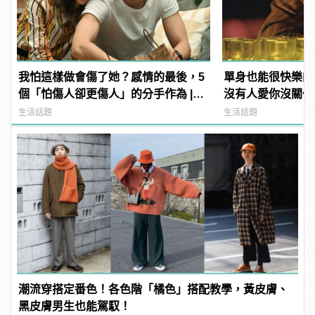
我怕這樣做會傷了她？感情的最後，5
單身也能很快樂的
個「怕傷人卻更傷人」的分手作為 |
沒有人愛你沒關係
manfashion這樣變型男
生活話題
生活話題
潮流穿搭定番色！各色階「橘色」搭配教學，黃皮膚、
黑皮膚男生也能駕馭！