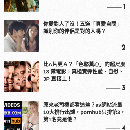
1
你愛對人了沒！五道「真愛自問」
識別你的伴侶是對的人嗎？
2
比A片更Ａ？「色慾薰心」的超尺度
18 禁電影，真槍實彈性愛、自慰、
3P 直接上！
3
原來老司機都看這些？av網站流量
10大排行出爐，pornhub只排第3，
第1名竟是他？
4