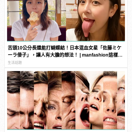
舌頭10公分長還能打蝴蝶結！日本混血女星「佐藤ミケ
ーラ倭子」，讓人有大膽的想法！ | manfashion這樣變
型男
生活話題