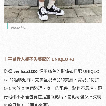
Photo Via
｜平易近人卻不失美感的 UNIQLO +J
搭擋
weihao1206
運用綠色的衝鋒衣搭配 UNIQLO
+J 的過膝短褲，完美呈現單品的美感，實現了何謂
1+1 大於 2 這個道理，身上的配件一點也不馬虎，飛
行帽和小水桶包實在是畫龍點睛，帶點可愛又不失特
色的風格！（
圖片來源
）