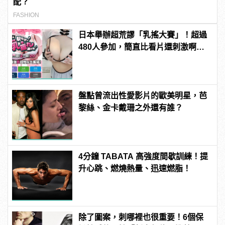
配？
FASHION
日本舉辦超荒謬「乳搖大賽」！超過
480人參加，簡直比看片還刺激啊！ |
manfashion這樣變型男
盤點曾流出性愛影片的歐美明星，芭
黎絲、金卡戴珊之外還有誰？
4分鐘 TABATA 高強度間歇訓練！提
升心跳、燃燒熱量、迅速燃脂！
除了圖案，刺哪裡也很重要！6個保