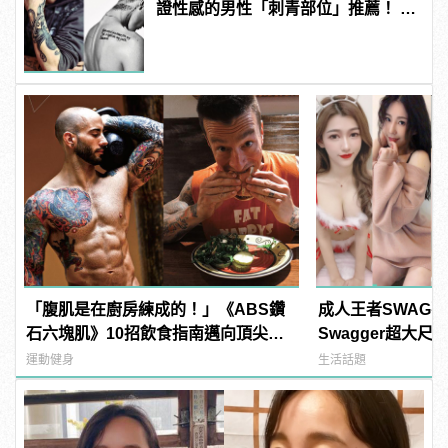
證性感的男性「刺青部位」推薦！ |
manfashion這樣變型男
「腹肌是在廚房練成的！」《ABS鑽
成人王者SWAG
石六塊肌》10招飲食指南邁向頂尖腹
Swagger超大
肌！
紅海鮮通通有，親
運動健身
生活話題
結！ | manfash