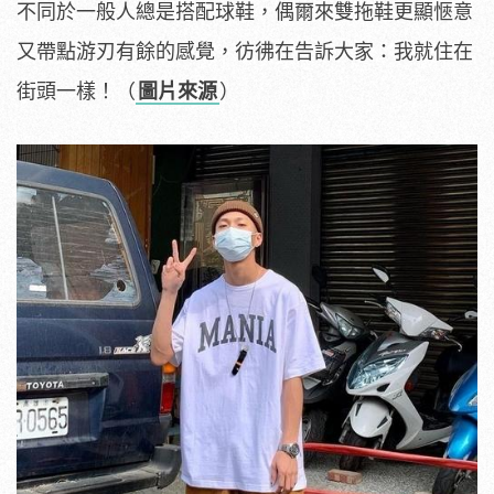
不同於一般人總是搭配球鞋，偶爾來雙拖鞋更顯愜意
又帶點游刃有餘的感覺，彷彿在告訴大家：我就住在
街頭一樣！（
圖片來源
）