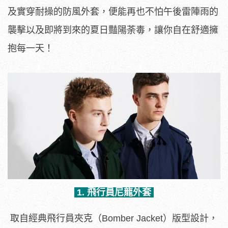
及實穿耐操的防風外套，便能再也不怕午後雷陣雨的
襲擊以及即將到來的夏日豔陽荼毒，讓你自在舒適擁
抱每一天！
1. 飛行員尼龍外套
取自經典飛行員夾克（Bomber Jacket）版型設計，