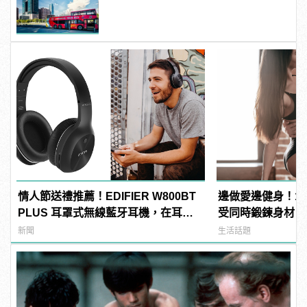
情人節送禮推薦！EDIFIER W800BT
邊做愛邊健身！1
PLUS 耳罩式無線藍牙耳機，在耳邊
受同時鍛鍊身材
傾訴甜言蜜語
新聞
生活話題