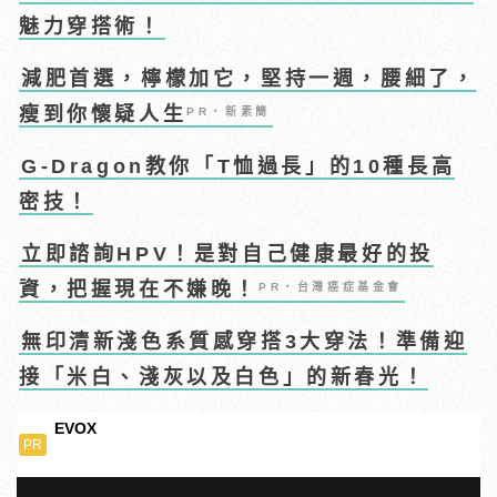
魅力穿搭術！
減肥首選，檸檬加它，堅持一週，腰細了，
瘦到你懷疑人生
PR・新素簡
G-Dragon教你「T恤過長」的10種長高
密技！
立即諮詢HPV！是對自己健康最好的投
資，把握現在不嫌晚！
PR・台灣癌症基金會
無印清新淺色系質感穿搭3大穿法！準備迎
接「米白、淺灰以及白色」的新春光！
EVOX
PR