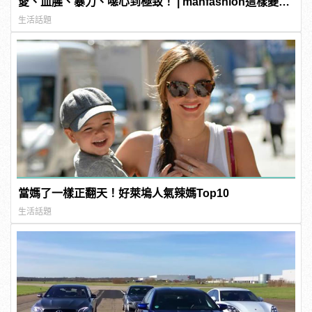
愛、血腥、暴力、噁心到極致！ | manfashion這樣變型
男
生活話題
當媽了一樣正翻天！好萊塢人氣辣媽Top10
生活話題