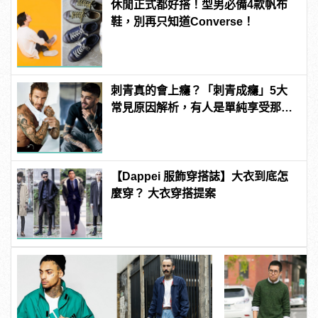
休閒正式都好搭！型男必備4款帆布
鞋，別再只知道Converse！
刺青真的會上癮？「刺青成癮」5大
常見原因解析，有人是單純享受那種
痛感？ | manfashion這樣變型男
【Dappei 服飾穿搭誌】大衣到底怎
麼穿？ 大衣穿搭提案