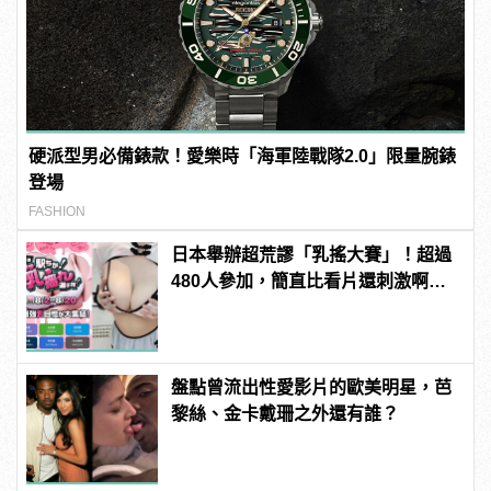
硬派型男必備錶款！愛樂時「海軍陸戰隊2.0」限量腕錶
登場
FASHION
日本舉辦超荒謬「乳搖大賽」！超過
480人參加，簡直比看片還刺激啊！ |
manfashion這樣變型男
盤點曾流出性愛影片的歐美明星，芭
黎絲、金卡戴珊之外還有誰？