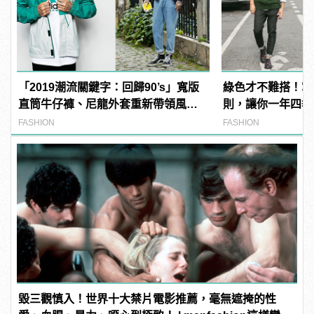
「2019潮流關鍵字：回歸90’s」寬版
綠色才不難搭！掌
直筒牛仔褲、尼龍外套重新帶領風
則，讓你一年四季
潮！
FASHION
FASHION
毀三觀慎入！世界十大禁片電影推薦，毫無遮掩的性