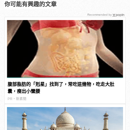
你可能有興趣的文章
Recommended by
腹部脂肪的「剋星」找到了，常吃這幾物，吃走大肚
囊，瘦出小蠻腰
PR・新素簡