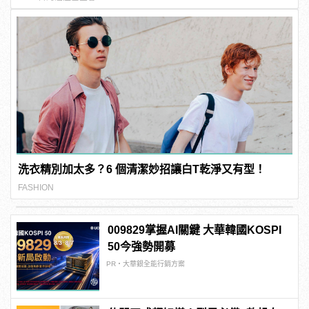
洗衣精別加太多？6 個清潔妙招讓白T乾淨又有型！
FASHION
009829掌握AI關鍵 大華韓國KOSPI
50今強勢開募
PR・大華銀全能行銷方案