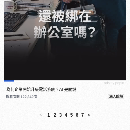
ads by popIn
為何企業開始升級電話系統？AI 是關鍵
深入瞭解
觀看次數 122,840次
<
1
2
3
4
5
6
7
>