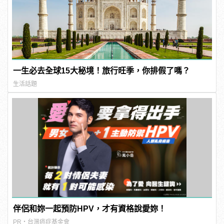
一生必去全球15大秘境！旅行旺季，你排假了嗎？
生活話題
伴侶和妳一起預防HPV，才有資格說愛妳！
PR・台灣癌症基金會