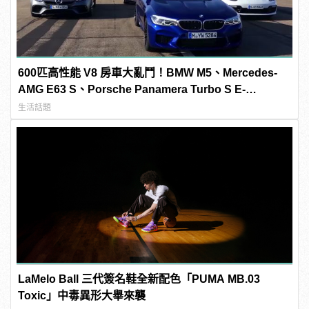
600匹高性能 V8 房車大亂鬥！BMW M5、Mercedes-
AMG E63 S、Porsche Panamera Turbo S E-
Hybrid、Cadillac CTS-V「0-300km/h」加速對決
生活話題
LaMelo Ball 三代簽名鞋全新配色「PUMA MB.03
Toxic」中毒異形大舉來襲