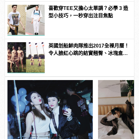
喜歡穿TEE又擔心太單調？必學 3 造
型小技巧，一秒穿出注目焦點
英國划船鮮肉隊推出2017全裸月曆！
令人臉紅心跳的結實翹臀、冰塊盒腹
肌通通盡收眼底