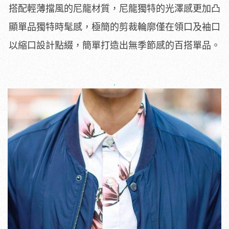
搭配輕薄擋風的尼龍材質，尼龍獨特的光澤感更加凸
顯單品獨特時髦感，極簡的剪裁輪廓僅在領口及袖口
以縮口設計點綴，簡單打造出無季節感的百搭單品。