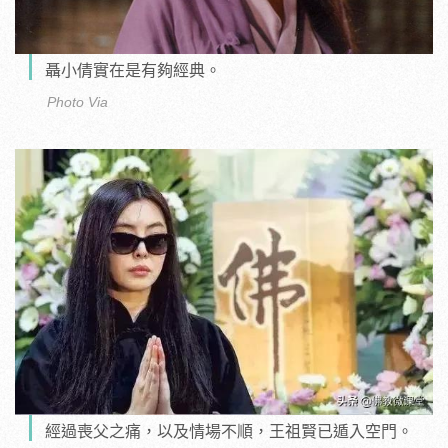
聶小倩實在是有夠經典。
Photo Via
經過喪父之痛，以及情場不順，王祖賢已遁入空門。