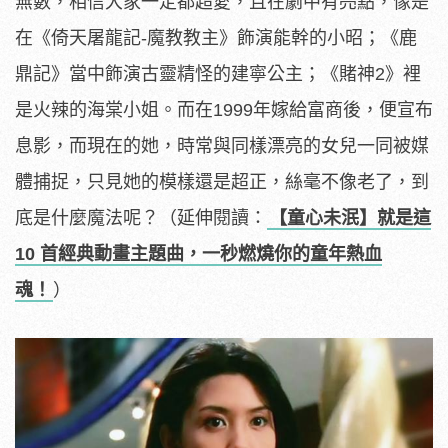
無數，相信大家一定都超愛，且在劇中有亮點，像是
在《倚天屠龍記-魔教教主》飾演能幹的小昭；《鹿
鼎記》當中飾演古靈精怪的建寧公主；《賭神2》裡
是火辣的海棠小姐。而在1999年嫁給富商後，便宣布
息影，而現在的她，時常與同樣漂亮的女兒一同被媒
體捕捉，只見她的模樣還是超正，絲毫不像老了，到
底是什麼魔法呢？（延伸閱讀：
【童心未泯】就是這
10 首經典動畫主題曲，一秒燃燒你的童年熱血
魂！
）