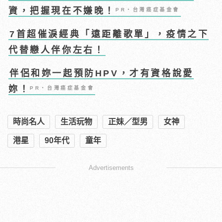
資，把握現在不嫌晚！
PR・台灣癌症基金會
7首超催淚經典「遠距離歌單」，疫情之下
代替戀人伴你左右！
伴侶和妳一起預防HPV，才有資格說愛
妳！
PR・台灣癌症基金會
時尚名人
生活玩物
正妹／型男
女神
港星
90年代
童年
Advertisements