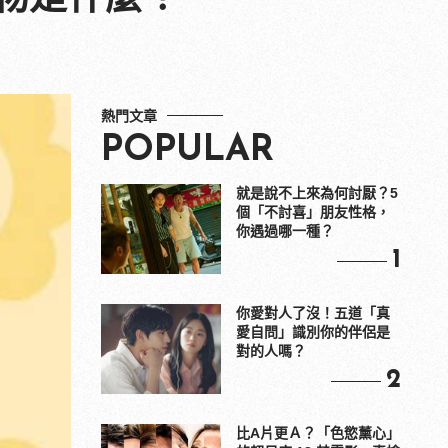
熱門文章
POPULAR
就是說不上來為何討厭？5
個「不討喜」朋友性格，
你遇過哪一種？
1
你愛對人了沒！五道「真
愛自問」識別你的伴侶是
對的人嗎？
2
比A片更Ａ？「色慾薰心」