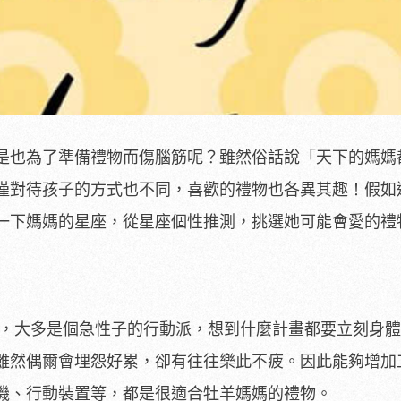
是也為了準備禮物而傷腦筋呢？雖然俗話說「天下的媽媽
僅對待孩子的方式也不同，喜歡的禮物也各異其趣！假如
一下媽媽的星座，從星座個性推測，挑選她可能會愛的禮
，大多是個急性子的行動派，想到什麼計畫都要立刻身體
雖然偶爾會埋怨好累，卻有往往樂此不疲。因此能夠增加
機、行動裝置等，都是很適合牡羊媽媽的禮物。