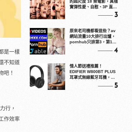
的超尺度 18 禁電影，真槍
實彈性愛、自慰、3P 直接
上！
3
原來老司機都看這些？av
網站流量10大排行出爐，
pornhub只排第3，第1名
竟是他？
4
都是一樣
還不知道
情人節送禮推薦！
EDIFIER W800BT PLUS
物吧！
耳罩式無線藍牙耳機，在
耳邊傾訴甜言蜜語
5
力行，
工作效率