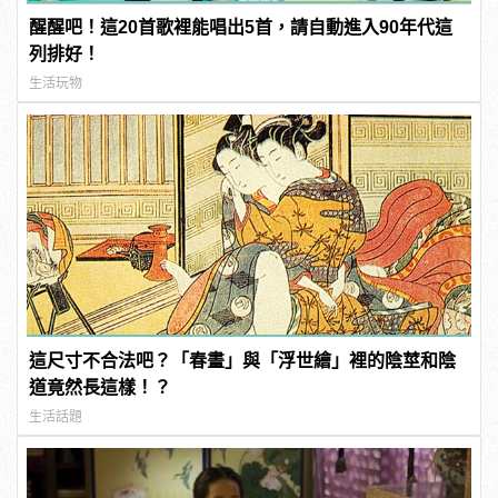
醒醒吧！這20首歌裡能唱出5首，請自動進入90年代這
列排好！
生活玩物
這尺寸不合法吧？「春畫」與「浮世繪」裡的陰莖和陰
道竟然長這樣！？
生活話題