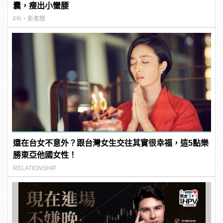
囊，瘦出小蠻腰
PR・新素簡
還在台女不意外？跟台灣女生交往其實很幸福，這5點樂
勝東亞他國女性！
RELATIONSHIP