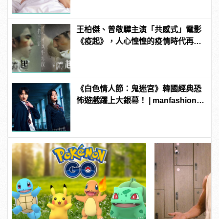
王柏傑、曾敬驊主演「共感式」電影
《疫起》，人心惶惶的疫情時代再度
上演！
《白色情人節：鬼迷宮》韓國經典恐
怖遊戲躍上大銀幕！ | manfashion這
樣變型男