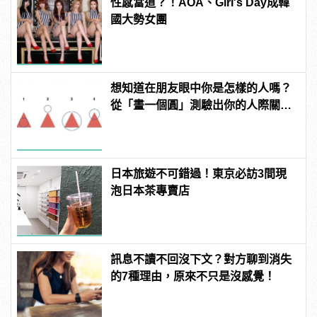
性感當道？！AOA、Girl′s Day成韓
國大勢女團
想知道在朋友眼中你是怎樣的人嗎？
從「畫一個圓」測驗出你的人際關
係！
日本旅遊不可錯過！東京必訪3間現
泡日本茶專賣店
訊息不讀不回沒下文？對方聊到消失
的7種理由，原來不只是沒感覺！