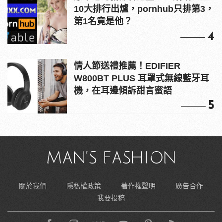
10大排行出爐，pornhub只排第3，
第1名竟是他？
4
情人節送禮推薦！EDIFIER
W800BT PLUS 耳罩式無線藍牙耳
機，在耳邊傾訴甜言蜜語
5
關於我們
隱私權政策
著作權聲明
廣告合作
我要投稿