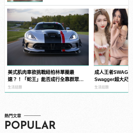
美式肌肉車欲挑戰紐柏林單圈最
成人王者SWAG
速？！「蛇王」能否成行全靠群眾募
Swagger超大
資！
紅海鮮通通有，親
生活話題
生活話題
結！ | manfash
熱門文章
POPULAR