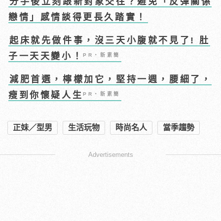
分手後立刻跟新對象交往？避免「反彈關係
戀情」感情談得更長久踏實！
起床就先做件事，沒三天小腹就不見了! 肚
子一天天變小！
PR・新素簡
減肥首選，檸檬加它，堅持一週，腰細了，
瘦到你懷疑人生
PR・新素簡
正妹／型男
生活玩物
時尚名人
當季趨勢
Advertisements