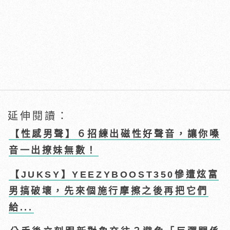
延伸閱讀：
【性感男聲】６招練出磁性好聲音，讓你嗓
音一出撩妹無數！
【JUKSY】YEEZYBOOST350慘遭炫富
男搞破壞，先來個施行摩擦之後再把它們
給...