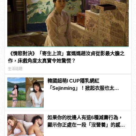
《情慾對決》「寄生上流」富媽媽趙汝貞從影最大膽之
作，床戲角度太真實令她驚慌？
生活話題
韓國超萌I CUP隱乳網紅
「Sejinming」！掀起衣服也太
「胸」了吧！ | manfashion這樣變型
男
如果你的枕邊人有這6種減壽行為，
顯示你正處在一段「沒營養」的感情
中！快逃啊！