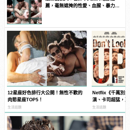
薦，毫無遮掩的性愛、血腥、暴力、
噁心到極致！ | manfashion這樣變型
男
12星座好色排行大公開！無性不歡的
Netflix《千萬
肉慾星座TOP5！
演、卡司超猛，亞
曲？ | manfash
生活話題
生活話題