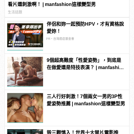
看片還刺激啊！ | manfashion這樣變型男
生活話題
伴侶和妳一起預防HPV，才有資格說
愛妳！
PR・台灣癌症基金會
9個超高難度「性愛姿勢」，到底是
在做愛還是特技表演？ | manfashion
這樣變型男
三人行好刺激！7個兩女一男的3P性
愛姿勢推薦 | manfashion這樣變型男
毀三觀慎入！世界十大禁片電影推