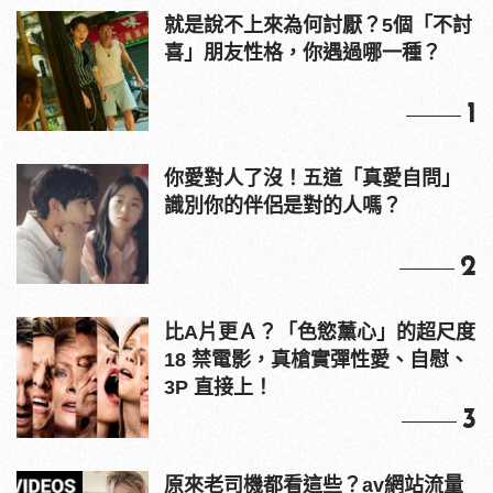
就是說不上來為何討厭？5個「不討
喜」朋友性格，你遇過哪一種？
1
你愛對人了沒！五道「真愛自問」
識別你的伴侶是對的人嗎？
2
比A片更Ａ？「色慾薰心」的超尺度
18 禁電影，真槍實彈性愛、自慰、
3P 直接上！
3
原來老司機都看這些？av網站流量