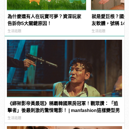
為什麼還有人在玩寶可夢？資深玩家
就是愛巨根？國外
告訴你5大關鍵原因！
友軟體，號稱 14
過？
生活話題
生活話題
《綁架影帝黃晸珉》稱霸韓國票房冠軍！觀眾讚：「追
擊者」後最刺激的驚悚電影！ | manfashion這樣變型男
生活話題