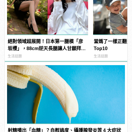
絕對領域超展開！日本第一腿模「彦
當媽了一樣正翻天
坂櫻」，88cm逆天長腿讓人甘願拜倒
Top10
她腿下啊！ | manfashion這樣變型男
生活話題
生活話題
射精噴出「血精」？自慰過度、攝護腺發炎等 4 大症狀