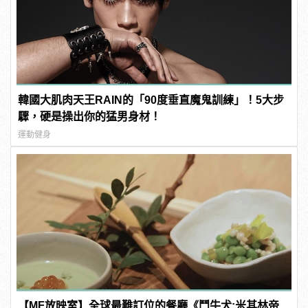
韓國大肌肉天王RAIN的「90度垂直魔鬼訓練」！5大步
驟，硬是操出你的猛男身材！
運動健身
【MF放映室】全球最難訂位的餐廳《鬥牛犬:米其林帝