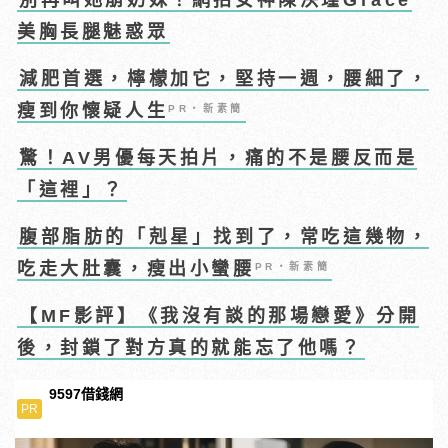
別再叫她崩奶妹！網拍女神陳泱瑾Grace
美胸長腿魅惑眾
減肥首選，檸檬加它，堅持一週，腰細了，
瘦到你懷疑人生
PR・新素簡
驚！AV男優每天拍片，痛的不是腰反而是
「這裡」？
腹部脂肪的「剋星」找到了，常吃這幾物，
吃走大肚囊，瘦出小蠻腰
PR・新素簡
【MF影評】《我沒有談的那場戀愛》分開
後，封鎖了對方真的就能忘了他嗎？
9597借錢網
PR