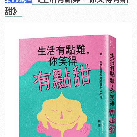
本文節錄自
甜》