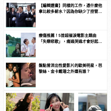
【編輯選書】同樣的工作，憑什麼他
拿比較多薪水？因為你缺少了控管
「這個」的能力！
療傷推薦！5首超催淚電影主題曲
「失戀悲歌」，痛過哭過才會好起
來！
盤點曾流出性愛影片的歐美明星，芭
黎絲、金卡戴珊之外還有誰？