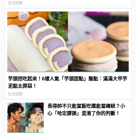
生活話題
芋頭控吃起來！6樣人氣「芋頭甜點」盤點：滿滿大甲芋
泥餡太罪惡！
生活話題
長得帥不只能當飯吃還能當總統？小
心「哈定謬誤」混淆了你的判斷！