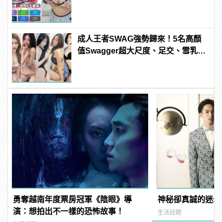
manfashion這樣變型男
成人王者SWAG強勢歸來！5名高顏
值Swagger超大尺度、足交、雪乳、
粉紅海鮮通通有，親自教你人與人的
連結！ | manfashion這樣變型男
勇奪越南年度票房冠軍《陰眼》導
神秘卻真誠的迷幻
演：想拍出不一樣的恐怖故事！
生活話題