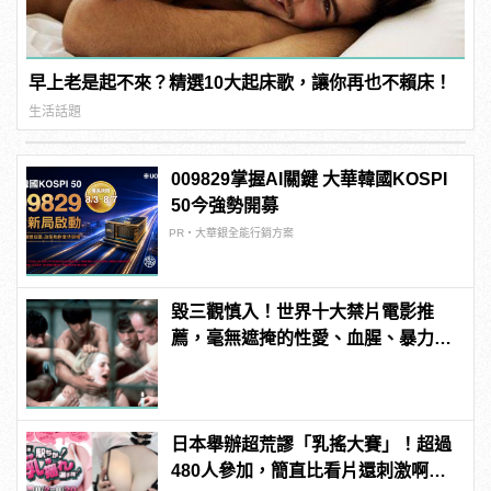
早上老是起不來？精選10大起床歌，讓你再也不賴床！
生活話題
009829掌握AI關鍵 大華韓國KOSPI
50今強勢開募
PR・大華銀全能行銷方案
毀三觀慎入！世界十大禁片電影推
薦，毫無遮掩的性愛、血腥、暴力、
噁心到極致！
日本舉辦超荒謬「乳搖大賽」！超過
480人參加，簡直比看片還刺激啊！ |