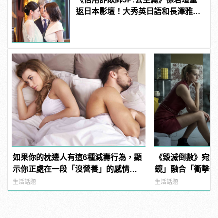
返日本影壇！大秀英日語和長澤雅美
演技美貌大對決
如果你的枕邊人有這6種減壽行為，顯
《毀滅倒數》宛如
示你正處在一段「沒營養」的感情
鏡」融合「衝擊效應
中！快逃啊！
manfashion這
生活話題
生活話題