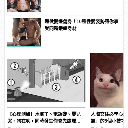
邊做愛邊健身！10種性愛姿勢讓你享
受同時鍛鍊身材
【心理測驗】水滾了、電話響、嬰兒
人際交往必學心理
哭、狗在吠，同時發生你會先處理哪
尬」的5個小技巧
件事？ | manfashion這樣變型男
魅力！ | manfa