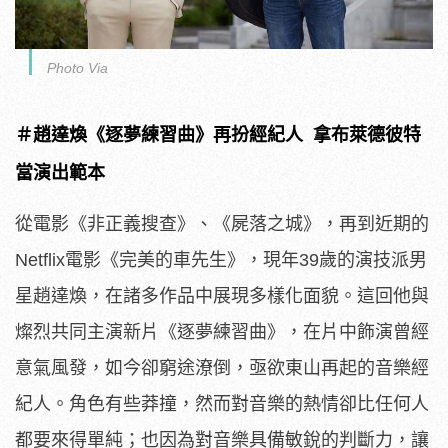
Photo Via
＃趙達煥《逐夢練習曲》再扮經紀人 拿布萊德彼特
當演出範本
從電影《非正義搜查》、《屍落之城》，再到近期的
Netflix
電影《完美的車先生》，現年39歲的演技派男
星趙達煥，
在諸多作品中展現多樣化面貌。這回他與
燦烈共同主演新片《
逐夢練習曲》，在片中飾演曾經
意氣風發，如今卻窮途潦倒，
亟欲東山再起的音樂經
紀人。角色有些莽撞，
然而對音樂的熱情卻比任何人
都要來得單純；
也因為對音樂具備敏銳的判斷力，
讓