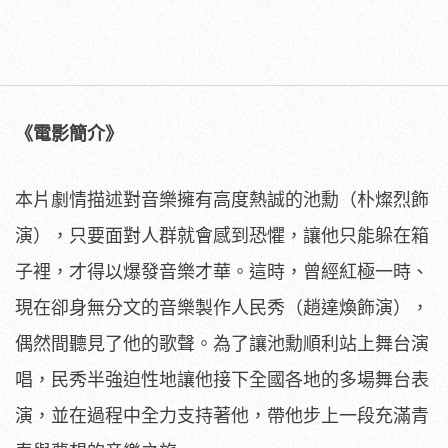
《電影簡介》
本片劇情描述對音樂擁有高度熱誠的池勳（朴燦烈飾
演），
只要面對人群就會感到恐懼，讓他只能躲在箱
子裡，
才得以爆發音樂才華。這時，曾經紅極一時、
現在卻身無分文的音樂製作人民秀（趙達煥飾演），
偶然間聽見了他的歌聲。為了讓池勳順利站上舞台演
唱，
民秀半強迫性地讓他接下全國各地的多場舞台表
演，
並在過程中全力支持著他，帶他步上一段充滿青