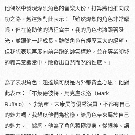
他偶然中發現燦烈角色的音樂天份，打算將他推向成
功之路。趙達
煥對此表示：「雖然燦烈的角色非常耀
眼，但在協助他的過程當中，
我的角色也將跟著發
光，並跟他一起成長。
雖然角色曾經歷巨大的絕望，
但我想表現再度向前奔跑的帥氣樣貌，
並在專業領域
的職業意識當中，散發出自然而然的性感。」
為了表現角色，趙達煥可說是內外都費盡心思，他對
此表示：「布萊
德彼特、馬克盧法洛（Mark
Ruffalo）、李炳憲、宋康昊等優秀演員，
不都有自己
的魅力嗎？我想以他們為榜樣，
給角色帶來屬於自己
的魅力。」據悉，他為了角色積極瘦身，
從眼神、語