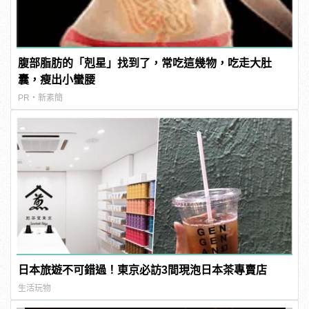
腹部脂肪的「剋星」找到了，常吃這幾物，吃走大肚
囊，瘦出小蠻腰
PR・新素簡
日本旅遊不可錯過！東京必訪3間現泡日本茶專賣店
生活玩物