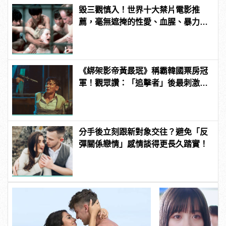
毀三觀慎入！世界十大禁片電影推
薦，毫無遮掩的性愛、血腥、暴力、
噁心到極致！
《綁架影帝黃晸珉》稱霸韓國票房冠
軍！觀眾讚：「追擊者」後最刺激的
驚悚電影！ | manfashion這樣變型男
分手後立刻跟新對象交往？避免「反
彈關係戀情」感情談得更長久踏實！