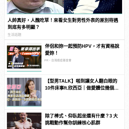
人帥真好，人醜吃草！來看女生對男性外表的差別待遇
到底有多明顯？
生活話題
伴侶和妳一起預防HPV，才有資格說
愛妳！
PR・台灣癌症基金會
【型男TALK】啪到讓女人翻白眼的
10件床事ft.欣西亞｜做愛體位幾個剛
好？抽插時間xx分鐘是極限！
除了棒式、仰臥起坐還有什麼？3 大
挑戰動作幫你訓練核心肌群