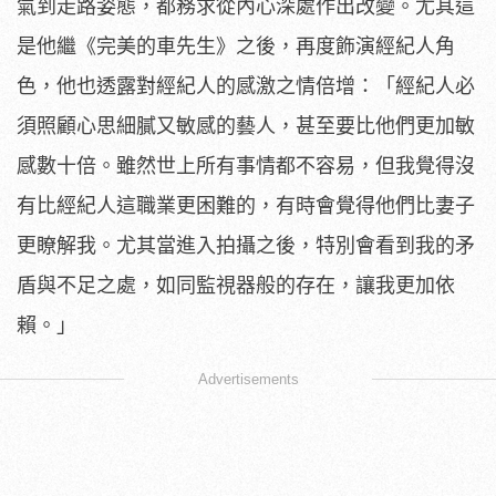
氣到走路姿態，都務求從內心深處作出改變。
尤其這
是他繼《完美的車先生》之後，再度飾演經紀人角
色，他也透
露對經紀人的感激之情倍增：「
經紀人必
須照顧心思細膩又敏感的藝人，
甚至要比他們更加敏
感數十倍。雖然世上所有事情都不容易，
但我覺得沒
有比經紀人這職業更困難的，
有時會覺得他們比妻子
更瞭解我。尤其當進入拍攝之後，
特別會看到我的矛
盾與不足之處，如同監視器般的存在，
讓我更加依
賴。」
Advertisements