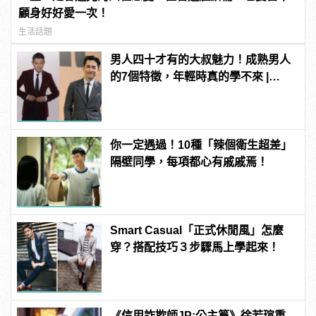
顧身好好愛一次！
生活話題
男人四十才有的大叔魅力！成熟男人
的7個特徵，年輕時真的學不來 |
manfashion這樣變型男
你一定遇過！10種「辣個衛生超差」
隔壁同學，每項都心有戚戚焉！
Smart Casual「正式休閒風」怎麼
穿？搭配技巧３步驟馬上學起來！
《信用詐欺師JP:公主篇》徐若瑄重