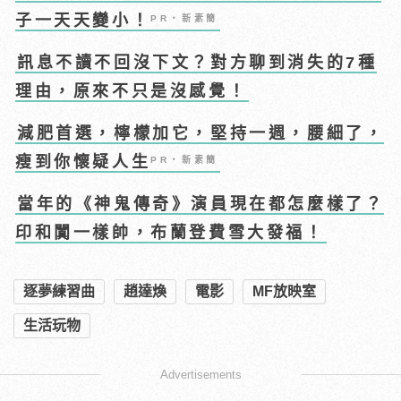
子一天天變小！
PR・新素簡
訊息不讀不回沒下文？對方聊到消失的7種
理由，原來不只是沒感覺！
減肥首選，檸檬加它，堅持一週，腰細了，
瘦到你懷疑人生
PR・新素簡
當年的《神鬼傳奇》演員現在都怎麼樣了？
印和闐一樣帥，布蘭登費雪大發福！
逐夢練習曲
趙達煥
電影
MF放映室
生活玩物
Advertisements