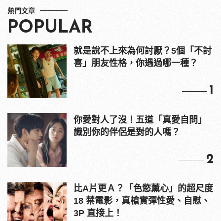
熱門文章
POPULAR
就是說不上來為何討厭？5個「不討
喜」朋友性格，你遇過哪一種？
1
你愛對人了沒！五道「真愛自問」
識別你的伴侶是對的人嗎？
2
比A片更Ａ？「色慾薰心」的超尺度
18 禁電影，真槍實彈性愛、自慰、
3P 直接上！