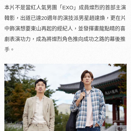
本片不是當紅人氣男團「EXO」成員燦烈的首部主演
韓影，出道已達20週年的演技派男星趙達煥，更在片
中飾演想要東山再起的經紀人，並發揮畫龍點睛的喜
劇表演功力，成為將燦烈角色推向成功之路的幕後推
手。