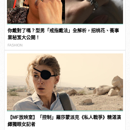
你戴對了嗎？型男「戒指戴法」全解析，招桃花、衝事
業秘笈大公開！
FASHION
【MF放映室】「控制」羅莎蒙派克《私人戰爭》精湛演
繹獨眼女記者