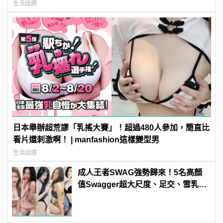
生活話題
日本舉辦超荒謬「乳搖大賽」！超過480人參加，簡直比
看片還刺激啊！ | manfashion這樣變型男
生活話題
成人王者SWAG強勢歸來！5名高顏
值Swagger超大尺度、足交、雪乳、
粉紅海鮮通通有，親自教你人與人的
連結！ | manfashion這樣變型男