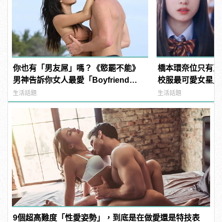
你也有「男友屌」嗎？《慾罷不能》
橋本環奈位只有亞
男神告訴你女人最愛「Boyfriend
校服最可愛女星」
Dick」是啥？
奪冠！
生活話題
生活話題
9個超高難度「性愛姿勢」，到底是在做愛還是特技表