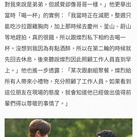
對我來說是弟弟，但感覺卻像哥哥一樣。」他更舉出
當時「
喝一杯」的實例：「我當時正在減肥，整週只
能吃沙拉跟雞胸肉，
加上那時候去慶州、釜山、蔚山
等地趕拍，真的很餓，
所以跟燦烈私下相約去喝一
杯。沒想到我因為有點酒醉，
所以在第二輪的時候就
先回去休息，
後來聽說燦烈因此照顧工作人員直到早
上。」他也進一步透露：「
某次跟劇組聚餐，燦烈給
所有人帶來小禮物，充分照顧了工作人員。
如果看到
這位朋友在現場的態度，
就會知道他已經做出值得前
輩們得以尊敬的事情了。」