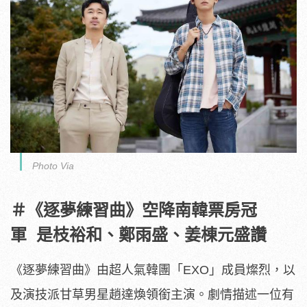
Photo Via
＃《逐夢練習曲》空降南韓票房冠
軍 是枝裕和、鄭雨盛、姜棟元盛讚
《逐夢練習曲》由超人氣韓團「EXO」成員燦烈，
以
及演技派甘草男星趙達煥領銜主演。
劇情描述一位有