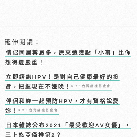
延伸閱讀：
情侶同居禁忌多，原來這幾點「小事」比你
想得還嚴重！
立即諮詢HPV！是對自己健康最好的投
資，把握現在不嫌晚！
PR・台灣癌症基金會
伴侶和妳一起預防HPV，才有資格說愛
妳！
PR・台灣癌症基金會
日本雜誌公布2021「最受歡迎AV女優」，
三上悠亞僅排第2？