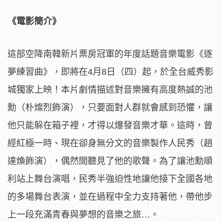
《電影簡介》
這部空降南韓新片票房冠軍的年度話題音樂電影《逐
夢練習曲》，
即將在4月8日（四）起，於全台威秀影
城獨家上映！
本片劇情描述對音樂擁有高度熱誠的池
勳（朴燦烈飾演），
只要面對人群就會感到恐懼，讓
他只能躲在箱子裡，
才得以爆發音樂才華。這時，曾
經紅極一時、
現在卻身無分文的音樂製作人民秀（趙
達煥飾演），
偶然間聽見了他的歌聲。為了讓池勳順
利站上舞台演唱，
民秀半強迫性地讓他接下全國各地
的多場舞台表演，
並在過程中全力支持著他，
帶他步
上一段充滿青春與夢想的音樂之旅…。