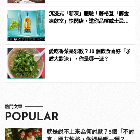
沉浸式「新凍」體驗！蘇格登「醇金
凍飲室」快閃店，邀你品嚐威士忌凍
飲滋味
愛吃香菜是邪教？10 個飲食喜好「矛
盾大對決」，你是哪一派？
熱門文章
POPULAR
就是說不上來為何討厭？5個「不討
喜」朋友性格，你遇過哪一種？