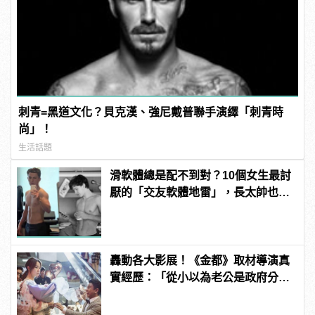
刺青=黑道文化？貝克漢、強尼戴普聯手演繹「刺青時
尚」！
生活話題
滑軟體總是配不到對？10個女生最討
厭的「交友軟體地雷」，長太帥也沒
用？！ | manfashion這樣變型男
轟動各大影展！《金都》取材導演真
實經歷：「從小以為老公是政府分
派」