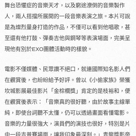
舞台恐懼症的音樂天才，
以及窮途潦倒的音樂製作
人，兩人搭擋所展開的一段音樂表演之旅。
本片可說
是為燦烈量身打造的作品，不僅可以看到他唱歌，
甚
至還有他打鼓、彈奏吉他與鋼琴等表演場面，完美呈
現他有別於E
XO團體活動時的樣貌。
電影不僅媒體、民眾讚不絕口，就連國際知名影人們
在觀賞後，
也紛紛給予好評。曾以《小偷家族》榮獲
坎城影展最佳影片「
金棕櫚獎」肯定的是枝裕和，便
在觀賞後表示：「音樂真的很好聽，
由於故事主線單
純，即使台詞聽不太懂，仍可以透過畫面看懂電影。
音樂的力量很強大，演員們的演技也很好，
特別是片
中一段吉普賽場面，讓我印象最深刻。」
青龍獎影帝