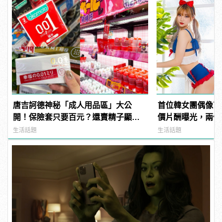
唐吉訶德神秘「成人用品區」大公
首位韓女團偶像下
開！保險套只要百元？還賣精子顯微
價片酬曝光，兩個
鏡？
生活話題
生活話題