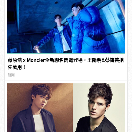
藤原浩 x Moncler全新聯名閃電登場，王陽明&蔡詩芸搶
先著用！
新聞