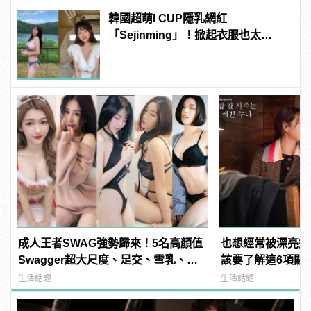
韓國超萌I CUP隱乳網紅
「Sejinming」！掀起衣服也太
「胸」了吧！ | manfashion這樣變型
男
成人王者SWAG強勢歸來！5名高顏值
也想經常被漂亮姐
Swagger超大尺度、足交、雪乳、粉
該要了解這6項關
紅海鮮通通有，親自教你人與人的連
麼
生活話題
生活話題
結！ | manfashion這樣變型男