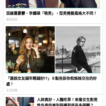
班維蕭憂鬱、李鍾碩「萌男」，型男捲髮風格大不同！
髮型造型
「誰說女友越年輕越好!?」８點告訴你和姊姊交往的好
處！
生活話題
人帥真好，人醜吃草！來看女生對男
性外表的差別待遇到底有多明顯？