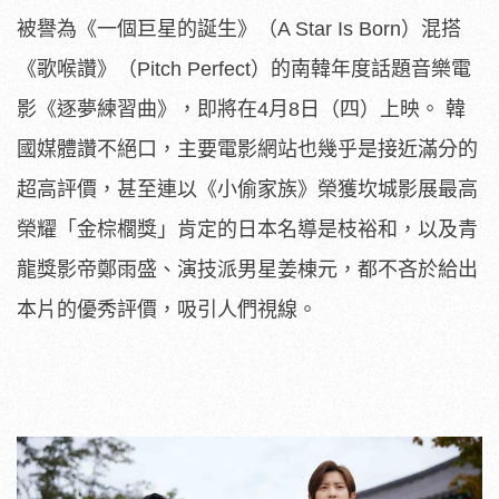
被譽為《一個巨星的誕生》（A Star Is Born）混搭
《歌喉讚》（Pitch Perfect）的南韓年度話題音樂電
影《逐夢練習曲》，即將在4月8日（四）上映。 韓
國媒體讚不絕口，主要電影網站也幾乎是接近滿分的
超高評價，甚至連以《小偷家族》榮獲坎城影展最高
榮耀「金棕櫚獎」肯定的日本名導是枝裕和，以及青
龍獎影帝鄭雨盛、演技派男星姜棟元，都不吝於給出
本片的優秀評價，吸引人們視線。