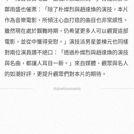
鄭雨盛也催票：「除了朴燦烈與趙達煥的演技，
本片
作為音樂電影，所傾注心血打造的曲目也非常感性。
雖然現在處於艱難時期，仍希望更多人可以觀賞這部
電影，
並從中獲得安慰。」演技派男星姜棟元也同樣
對兩位演員讚不絕口：
「透過朴燦烈與趙達煥的演技
與名曲，都讓人耳目一新。」
來自媒體、觀眾與名人
的如潮好評，更提升觀眾們對本片的期待。
Advertisements