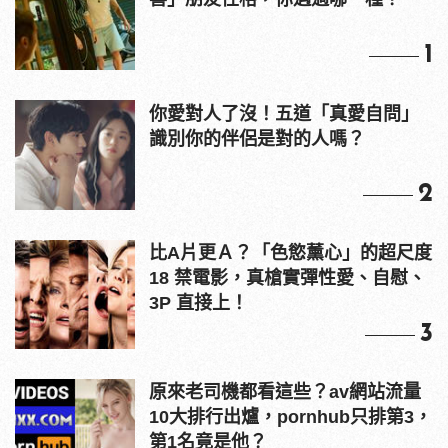
1
你愛對人了沒！五道「真愛自問」
識別你的伴侶是對的人嗎？
2
比A片更Ａ？「色慾薰心」的超尺度
18 禁電影，真槍實彈性愛、自慰、
3P 直接上！
3
原來老司機都看這些？av網站流量
10大排行出爐，pornhub只排第3，
第1名竟是他？