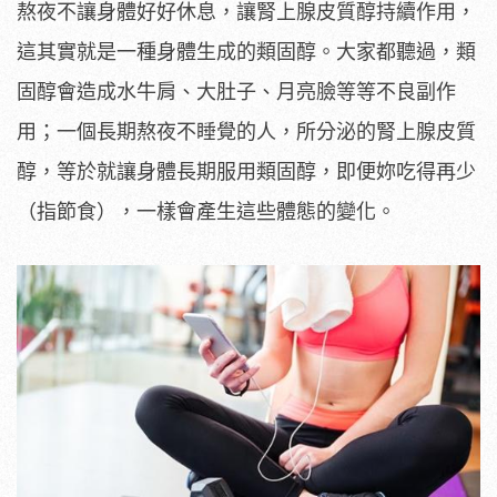
熬夜不讓身體好好休息，讓腎上腺皮質醇持續作用，
這其實就是一種身體生成的類固醇。大家都聽過，類
固醇會造成水牛肩、大肚子、月亮臉等等不良副作
用；一個長期熬夜不睡覺的人，所分泌的腎上腺皮質
醇，等於就讓身體長期服用類固醇，即便妳吃得再少
（指節食），一樣會產生這些體態的變化。