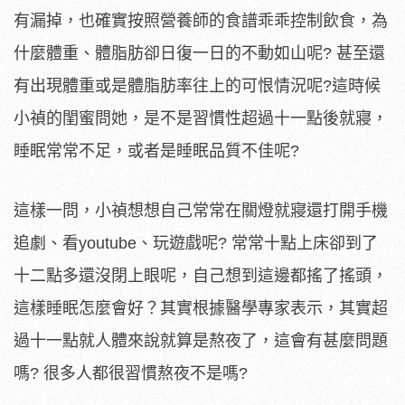
有漏掉，也確實按照營養師的食譜乖乖控制飲食，為
什麼體重、體脂肪卻日復一日的不動如山呢? 甚至還
有出現體重或是體脂肪率往上的可恨情況呢?這時候
小禎的閨蜜問她，是不是習慣性超過十一點後就寢，
睡眠常常不足，或者是睡眠品質不佳呢?
這樣一問，小禎想想自己常常在關燈就寢還打開手機
追劇、看youtube、玩遊戲呢? 常常十點上床卻到了
十二點多還沒閉上眼呢，自己想到這邊都搖了搖頭，
這樣睡眠怎麼會好？其實根據醫學專家表示，其實超
過十一點就人體來說就算是熬夜了，這會有甚麼問題
嗎? 很多人都很習慣熬夜不是嗎?