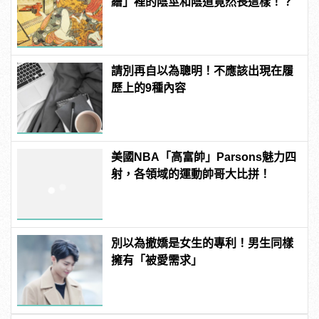
繪」裡的陰莖和陰道竟然長這樣！？
請別再自以為聰明！不應該出現在履
歷上的9種內容
美國NBA「高富帥」Parsons魅力四
射，各領域的運動帥哥大比拼！
別以為撤嬌是女生的專利！男生同樣
擁有「被愛需求」