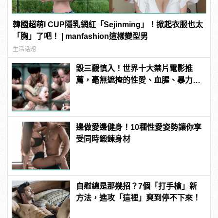
韓國超萌I CUP隱乳網紅「Sejinming」！掀起衣服也太
「胸」了吧！ | manfashion這樣變型男
生活話題
毀三觀慎入！世界十大禁片電影推
薦，毫無遮掩的性愛、血腥、暴力、
噁心到極致！
邊做愛邊健身！10種性愛姿勢讓你享
受同時鍛鍊身材
自慰總是那幾招？7個「打手槍」新
方法，進攻「這裡」爽到停不下來！