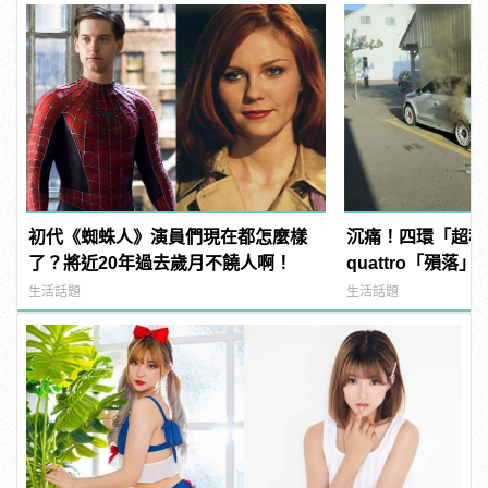
初代《蜘蛛人》演員們現在都怎麼樣
沉痛！四環「超稀有
了？將近20年過去歲月不饒人啊！
quattro「殞落」
生活話題
生活話題