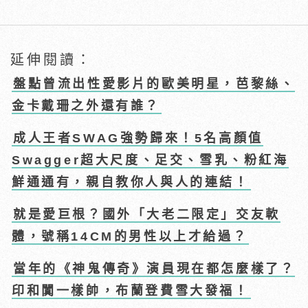
延伸閱讀：
盤點曾流出性愛影片的歐美明星，芭黎絲、
金卡戴珊之外還有誰？
成人王者SWAG強勢歸來！5名高顏值
Swagger超大尺度、足交、雪乳、粉紅海
鮮通通有，親自教你人與人的連結！
就是愛巨根？國外「大老二限定」交友軟
體，號稱14CM的男性以上才給過？
當年的《神鬼傳奇》演員現在都怎麼樣了？
印和闐一樣帥，布蘭登費雪大發福！