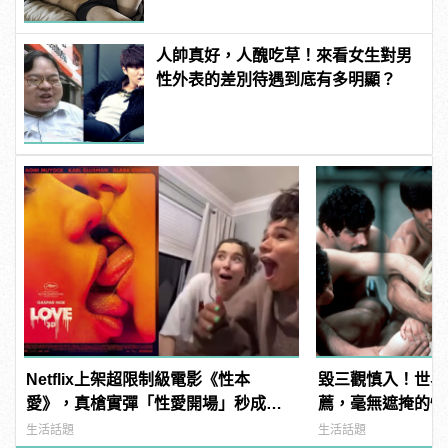
人帥真好，人醜吃草！來看女生對男
性外表的差別待遇到底有多明顯？
Netflix上架超限制級電影《性本
毀三觀慎入！世界
愛》，真槍實彈「性愛開場」秒成網
薦，毫無遮掩的性
友Reaction新挑戰！ | manfashion這
噁心到極致！ | ma
生活話題
生活話題