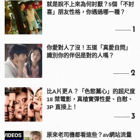
就是說不上來為何討厭？5個「不討
喜」朋友性格，你遇過哪一種？
1
你愛對人了沒！五道「真愛自問」
識別你的伴侶是對的人嗎？
2
比A片更Ａ？「色慾薰心」的超尺度
18 禁電影，真槍實彈性愛、自慰、
3P 直接上！
3
原來老司機都看這些？av網站流量