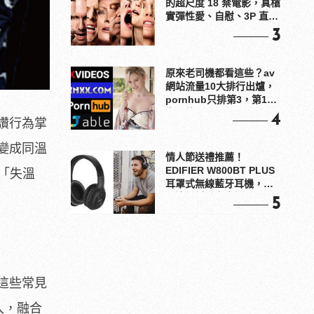
的超尺度 18 禁電影，真槍
實彈性愛、自慰、3P 直接
上！
3
原來老司機都看這些？av
網站流量10大排行出爐，
pornhub只排第3，第1名
竟是他？
4
讚行為掌
變成同溫
情人節送禮推薦！
EDIFIER W800BT PLUS
在「失溫
耳罩式無線藍牙耳機，在
耳邊傾訴甜言蜜語
5
這些常見
入，融合