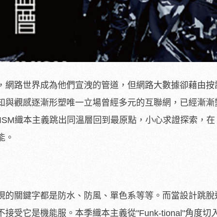
，網路世界成為他們宣洩的管道，但網路大數據卻藉由按
知與觀感逐漸形塑唯一立場曾經多元的互聯網，已經漸漸
WEAVISM織本主義跳出同溫層回到最原點，小心求證探索，
能。
現的關鍵字都是防水、防風、單色系等等。而當設計跳脫
受它是機能服。本季織本主義從"Funk-tional"角度切