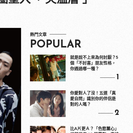
熱門文章
POPULAR
就是說不上來為何討厭？5
個「不討喜」朋友性格，
你遇過哪一種？
1
你愛對人了沒！五道「真
愛自問」識別你的伴侶是
對的人嗎？
2
比A片更Ａ？「色慾薰心」