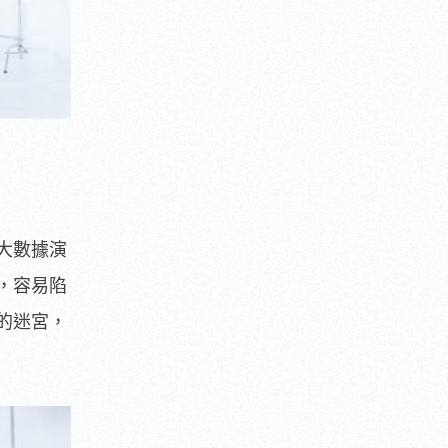
大數據演
，容易陷
的迷宮，