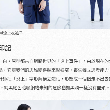
潮流上衣褲子
印記
一白，原型都來自網路世界的「炎上事件」。由於現在的
點，它讓我們的思維變得越來越狹窄，喪失獨立思考能力
計師把「炎上」字形解構立體化，形塑成一個個走不出去
淵。純黑底色暗喻網絡未知的危險猶如黑洞一樣沒有盡頭。