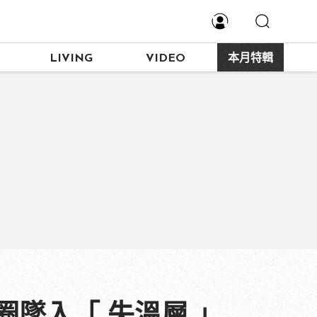
LIVING
VIDEO
本月特輯
適圈墜入「 失溫層 」