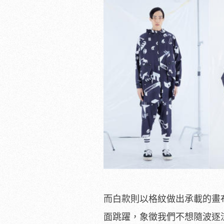
而白款則以格紋做出承載的畫布
面跳躍，象徵我們不想隨波逐流