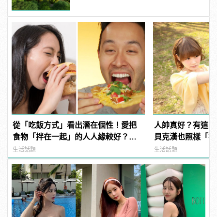
從「吃飯方式」看出潛在個性！愛把
人帥真好？有這1
食物「拌在一起」的人人緣較好？快
貝克漢也照樣「魯
看你是哪一種
生活話題
生活話題