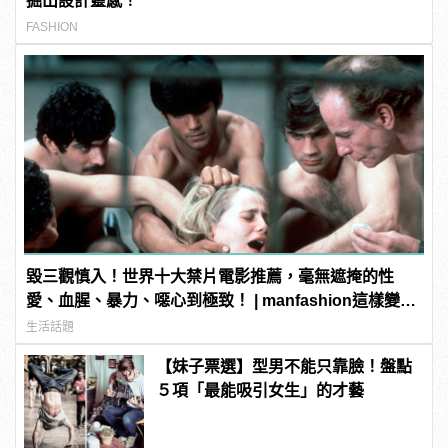
掘出設計靈感！
FASHION
毀三觀慎入！世界十大禁片電影推薦，毫無遮掩的性
愛、血腥、暴力、噁心到極致！ | manfashion這樣變型
男
生活話題
【妹子票選】型男不能只靠臉！盤點
５項「最能吸引女生」的才藝