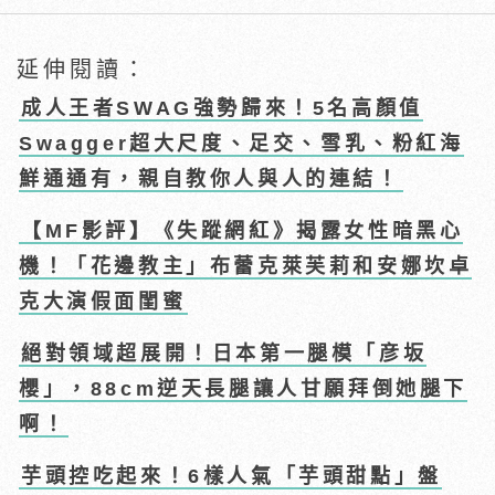
延伸閱讀：
成人王者SWAG強勢歸來！5名高顏值
Swagger超大尺度、足交、雪乳、粉紅海
鮮通通有，親自教你人與人的連結！
【MF影評】《失蹤網紅》揭露女性暗黑心
機！「花邊教主」布蕾克萊芙莉和安娜坎卓
克大演假面閨蜜
絕對領域超展開！日本第一腿模「彦坂
櫻」，88cm逆天長腿讓人甘願拜倒她腿下
啊！
芋頭控吃起來！6樣人氣「芋頭甜點」盤