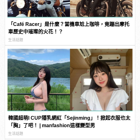
「Café Racer」是什麼？當機車尬上咖啡，竟蹦出摩托
車歷史中璀璨的火花！？
生活話題
韓國超萌I CUP隱乳網紅「Sejinming」！掀起衣服也太
「胸」了吧！ | manfashion這樣變型男
生活話題