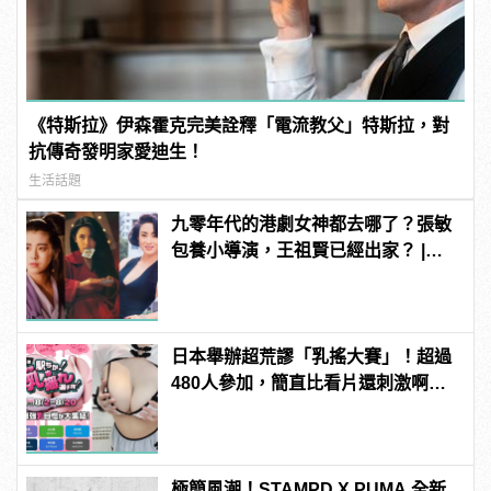
《特斯拉》伊森霍克完美詮釋「電流教父」特斯拉，對
抗傳奇發明家愛迪生！
生活話題
九零年代的港劇女神都去哪了？張敏
包養小導演，王祖賢已經出家？ |
manfashion這樣變型男
日本舉辦超荒謬「乳搖大賽」！超過
480人參加，簡直比看片還刺激啊！ |
manfashion這樣變型男
極簡風潮！STAMPD X PUMA 全新