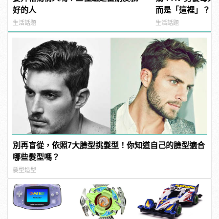
好的人
而是「這裡」？ | m
型男
生活話題
生活話題
別再盲從，依照7大臉型挑髮型！你知道自己的臉型適合
哪些髮型嗎？
髮型造型