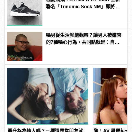
聯名「Trinomic Sock NM」即將上
市
噁男從生活就能觀察？讓男人被嫌棄
的7種噁心行為，共同點就是：自以
為幽默！ | manfashion這樣變型男
要升格為情人嗎？三種還是當朋友就
驚！AV 男優每