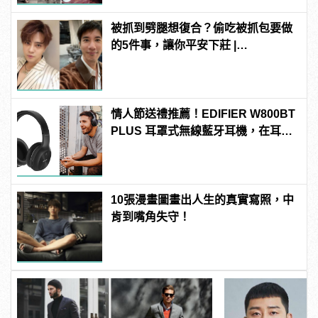
被抓到劈腿想復合？偷吃被抓包要做
的5件事，讓你平安下莊 |
manfashion這樣變型男
情人節送禮推薦！EDIFIER W800BT
PLUS 耳罩式無線藍牙耳機，在耳邊
傾訴甜言蜜語
10張漫畫圖畫出人生的真實寫照，中
肯到嘴角失守！