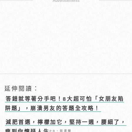
Advertisements
延伸閱讀：
答錯就等著分手吧！8大超可怕「女朋友陷
阱題」，崩潰男友的答題全攻略！
減肥首選，檸檬加它，堅持一週，腰細了，
瘦到你懷疑人生
PR・新素簡