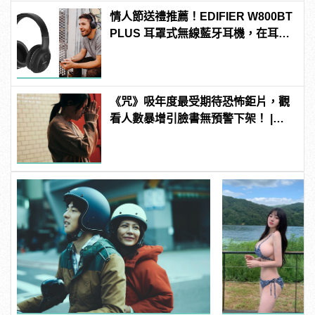
情人節送禮推薦！EDIFIER W800BT
PLUS 耳罩式無線藍牙耳機，在耳邊
傾訴甜言蜜語
《咒》吸年度最受期待恐怖鉅片，觀
看人數暴增引臉書無預警下架！ |
manfashion這樣變型男