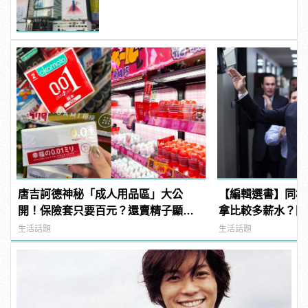
唐吉訶德神秘「成人用品區」大公
【編輯選書】同樣
開！保險套只要百元？還賣精子顯微
拿比較多薪水？因
鏡？
「這個」的能力！
生活話題
生活話題