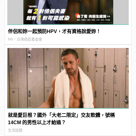
伴侶和妳一起預防HPV，才有資格說愛妳！
PR・台灣癌症基金會
就是愛巨根？國外「大老二限定」交友軟體，號稱
14CM 的男性以上才給過？
生活話題