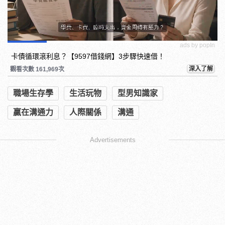
ads by popIn
卡債循環滾利息？【9597借錢網】3步驟快速借！
深入了解
觀看次數 161,969次
職場生存學
生活玩物
型男知識家
贏在溝通力
人際關係
溝通
Advertisements