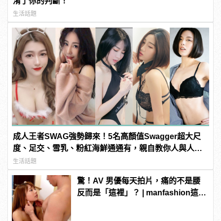
淆了你的判斷！
生活話題
成人王者SWAG強勢歸來！5名高顏值Swagger超大尺
度、足交、雪乳、粉紅海鮮通通有，親自教你人與人的
連結！ | manfashion這樣變型男
生活話題
驚！AV 男優每天拍片，痛的不是腰
反而是「這裡」？ | manfashion這樣
變型男