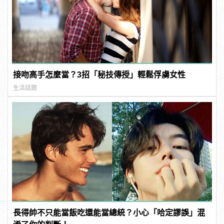
接吻高手怎麼當？3招「秘技傳授」輕鬆俘虜女性
生活話題
長得帥不只能當飯吃還能當總統？小心「哈定謬誤」混