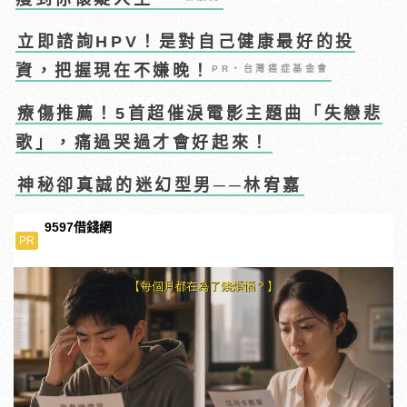
立即諮詢HPV！是對自己健康最好的投
資，把握現在不嫌晚！
PR・台灣癌症基金會
療傷推薦！5首超催淚電影主題曲「失戀悲
歌」，痛過哭過才會好起來！
神秘卻真誠的迷幻型男──林宥嘉
9597借錢網
PR