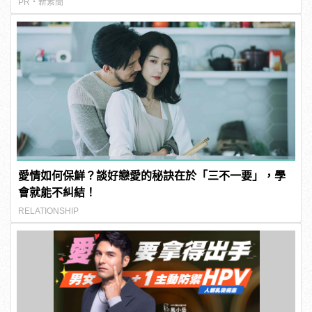
PR・新素簡
愛情如何保鮮？談好戀愛的秘訣在於「三不一要」，學
會就能不糾結！
RELATIONSHIP