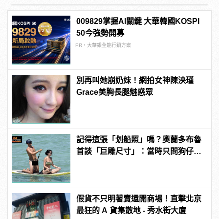
009829掌握AI關鍵 大華韓國KOSPI
50今強勢開募
PR・大華銀全能行銷方案
別再叫她崩奶妹！網拍女神陳泱瑾
Grace美胸長腿魅惑眾
記得這張「划船照」嗎？奧蘭多布魯
首談「巨雕尺寸」：當時只問狗仔，
你們有那麼大的馬賽克嗎？
假貨不只明著賣還開商場！直擊北京
最狂的 A 貨集散地 - 秀水街大廈