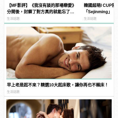
【MF影評】《我沒有談的那場戀愛》
韓國超萌I CUP
分開後，封鎖了對方真的就能忘了他
「Sejinming
嗎？
了吧！ | manfa
生活話題
生活話題
早上老是起不來？精選10大起床歌，讓你再也不賴床！
生活話題