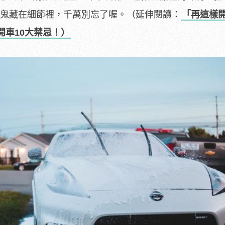
所謂魔鬼藏在細節裡，千萬別忘了喔。（延伸閱讀：
「再這樣
開車10大禁忌！）