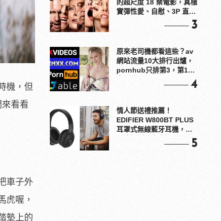
的超尺度 18 禁電影，真槍
實彈性愛、自慰、3P 直接
上！
3
原來老司機都看這些？av
網站流量10大排行出爐，
pornhub只排第3，第1名
竟是他？
4
時機，但
們來看看
情人節送禮推薦！
EDIFIER W800BT PLUS
耳罩式無線藍牙耳機，在
耳邊傾訴甜言蜜語
5
把車子外
馬虎喔，
踏墊上的