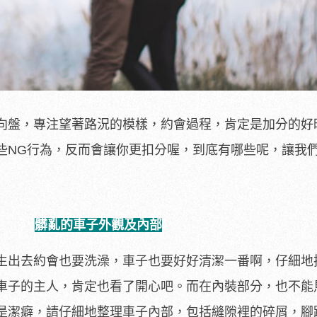
向盤，專注望著路況的模樣，約會過程，肯定是加分的好
些NG行為，反而會讓你更扣分喔，到底有哪些呢，讓我
髒亂的車子外觀及內部
生出去約會也要洗澡，車子也要好好清潔一番啊，仔細地
車子的主人，肯定也看了開心吧。而在內裝部分，也不能
是潔癖，請仔細地整理車子內部，包括縫隙裡的碎屑，腳