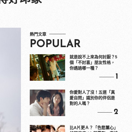
熱門文章
POPULAR
就是說不上來為何討厭？5
個「不討喜」朋友性格，
你遇過哪一種？
1
你愛對人了沒！五道「真
愛自問」識別你的伴侶是
對的人嗎？
2
比A片更Ａ？「色慾薰心」