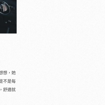
想想，她
是不是每
，舒適就