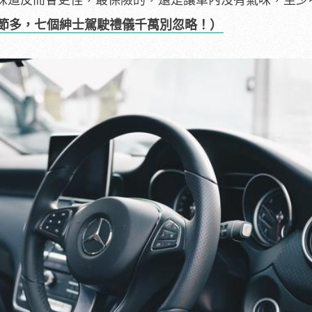
節多，七個紳士駕駛禮儀千萬別忽略！）