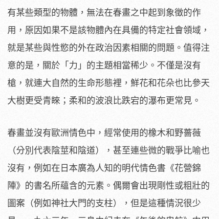
有某些類型的物體，無法在春畫之中起到象徵的作
用，原因如果不是該物體內在具備的特定社會領域，
就是某些與性慾的外在政治因素相關的問題。值得注
意的是，關於「力」的主題相當稀少。不僅是沒有
槍，就連大自然的生命形態裡，鮮花和花朵也比參天
大樹更受青睞；柔和的波浪比跌宕的瀑布更常見。
春畫並沒有歐洲情色中，經常使用的橡木和野薔薇
（分別代表陰莖和陰道），甚至連些微的戰爭比喻也
沒有，例如在日本廣為人知的明代情色書《花營錦
陣》的書名所蘊含的元素。偶爾會出現剛性或粗壯的
圖案（例如神社大門的支柱），但是這種情況很少