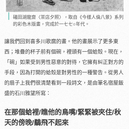
礒田湖龍齋〈茶店夕照〉，取自《今樣人倫八景》系列
的彩色木版畫，完成於一七七○年代。
讓我們回到喜多川歌麿的畫。他的畫展示了更多東
西；堆疊的杯子前有個碗，裡頭有一個蛤殼。現在，
「碗」如果受到男性惡意的對待，它擁有糾正對方的
手段，因為打開的蛤殼是對男性的一種警告。從男人
的扇子上我們很清楚看到一段詩文，是由筆名宿屋飯
盛的石川雅望所寫：
在那個蛤裡/瞧他的鳥嘴/緊緊被夾住/秋
天的傍晚/鷸飛不起來