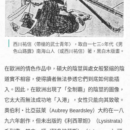
西川祐信〈帶槍的武士青年〉，取自一七三○年代《男
色山路露》南海山人（或西川祐信）著，黑白木版畫。
在歐洲的情色作品中，碩大的陰莖與處女般緊縮的陰
道實不相容，使得讀者無法參透它們到底如何能插
入。因此，在歐洲出現了「全制霸」的陰莖的圖像，
它太大而無法成功地「入港」，女性只能向其致敬。
奧伯利‧比亞茲萊（Aubrey Beardsley）大約在一八
九六年創作，但未出版的《利西翠妲》（Lysistrata）