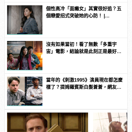
個性高冷「面癱女」其實很好追？五
個戀愛招式突破她的心防！ |
manfashion這樣變型男
沒有如果當初！看了無數「多重宇
宙」電影，結論就是此刻正是最好的
你！
當年的《刺激1995》演員現在都怎麼
樣了？提姆羅賓斯白髮蒼蒼，網友
驚：快認不出來！