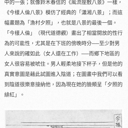
中的一張；就像鈴木春信的《風流座敷八景》一樣，
《今樣人倫八景》模仿了經典的「瀟湘八景」；而這
幅畫題為「漁村夕照」，也就是八景的最後一個。
「今樣人倫」（現代道德觀）畫出了相當開放的性行
為的可能性，尤其是在下班的傍晚時分──至少對男
人來說的確如此（女人還在工作）──而鄉下地區的
女人很容易被唬住。男人輕柔地接下杯子，但是他的
真實意圖是藉此試圖進入陰道；在圖畫中我們可以看
到陰道很樂意接納他，因為現在她的臉頰呈「夕照的
緋紅」。