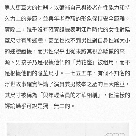
男人更巨大的性器，以彌補自己與後者在性能力和持
久力上的差距，並與年老昏聵的形象保持安全距離。
實際上，幾乎沒有確實證據表明江戶時代的女性對陰
莖尺寸有所迷戀，甚至也找不到男性對自身性器大小
的迷戀證據，而男性似乎也從未將其視為驕傲的來
源。男孩子乃是根據他們的「菊花座」被租用，而不
是根據他們的陰莖尺寸。一七五五年，有個不知名的
浮世故事確實評論了演員兼男妓峯之丞的巨大陰莖，
其尺寸被稱為「與年輕演員的才華相稱」，但這樣的
評論幾乎可說是獨一無二的。