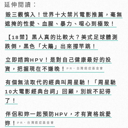
延伸閱讀：
毀三觀慎入！世界十大禁片電影推薦，毫無
遮掩的性愛、血腥、暴力、噁心到極致！
【18禁】黑人真的比較大？美式足球體測
跌倒，黑色「大鵰」出來撐竿跳！
立即諮詢HPV！是對自己健康最好的投
資，把握現在不嫌晚！
PR・台灣癌症基金會
有個無法取代的經典叫周星馳！「周星馳
10大電影經典台詞」回顧，別說不記得
了！
伴侶和妳一起預防HPV，才有資格說愛
妳！
PR・台灣癌症基金會