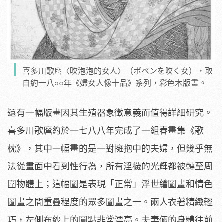
喜多川歌麿〈吹泡泡的女人〉（ポペンを吹く女），取
自約一八○○年《婦女人像十品》系列，彩色木版畫。
還有一幅版畫因其生殖器象徵意義而值得詳細研究。
喜多川歌麿約於一七八八年完成了一組春畫集《歌
枕》，其中一幅畫的是一對擁抱中的夫婦，但幾乎無
法從畫面中看到性行為，所有淫穢的光輝都被轉至周
圍物體上；這幅圖是表現「正常」浮世繪圖畫和情色
圖畫之間重疊程度的眾多圖畫之一。兩人衣著精緻輕
巧，左側布紗上的圓點非常漂亮。夫妻倆的身體往前