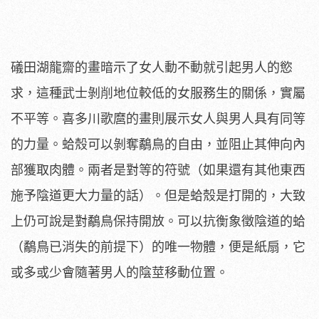
礒田湖龍齋的畫暗示了女人動不動就引起男人的慾
求，這種武士剝削地位較低的女服務生的關係，實屬
不平等。喜多川歌麿的畫則展示女人與男人具有同等
的力量。蛤殼可以剝奪鷸鳥的自由，並阻止其伸向內
部獲取肉體。兩者是對等的符號（如果還有其他東西
施予陰道更大力量的話）。但是蛤殼是打開的，大致
上仍可說是對鷸鳥保持開放。可以抗衡象徵陰道的蛤
（鷸鳥已消失的前提下）的唯一物體，便是紙扇，它
或多或少會隨著男人的陰莖移動位置。