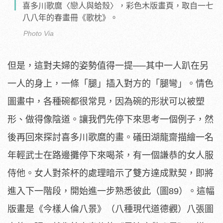
喜多川歌麿〈戀人與蛤殼〉，彩色木版畫頁，取自一七
八八年的春畫冊《歌枕》。
Photo Via
但是，這對夫婦的姿勢值得一提──其中一人趴在另
一人的身上，一條「腿」插入對方的「腿彎」。情色
圖畫中，各種碗都很常見，因為碗的形狀可以被塑
形、做得像陰道。讓我們先停下來思考一個例子，然
後再回來探討喜多川歌麿的畫。礒田湖龍齋描繪一名
年輕武士在路邊攤停下來喝茶，有一個謙恭的女人服
侍他。女人對茶杯的處理暗示了雙方達成默契，即將
進入下一階段，開始進一步熟悉彼此（圖89）。這幅
版畫是《今樣人倫八景》（八種現代道德觀）八張圖