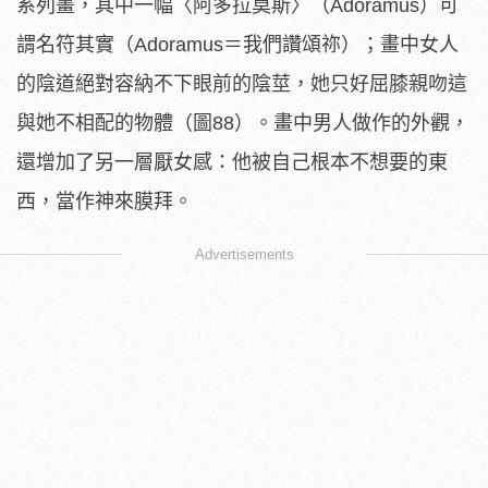
系列畫，其中一幅〈阿多拉莫斯〉（Adoramus）可
謂名符其實（Adoramus＝我們讚頌祢）；畫中女人
的陰道絕對容納不下眼前的陰莖，她只好屈膝親吻這
與她不相配的物體（圖88）。畫中男人做作的外觀，
還增加了另一層厭女感：他被自己根本不想要的東
西，當作神來膜拜。
Advertisements