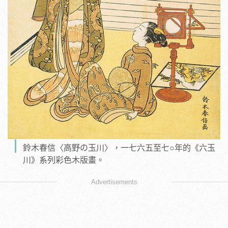
鈴木春信〈高野の玉川〉，一七六五至七○年的《六玉
川》系列彩色木版畫。
Advertisements