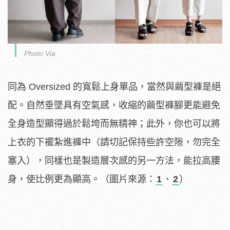
Photo Via
同為 Oversized 的寬鬆上身單品，當然與繭型褲是絕
配。自然垂墜具有空氣感，收縮的繭型褲腳更能避免
全身造型顯得過於鬆垮而無精神；此外，你也可以將
上衣的下襬紮進褲中（請切記保持些許空隙，勿完全
塞入），同樣也是製造層次感的另一方法，能拉高腰
身，使比例更為顯高。（圖片來源：
1
、
2
）