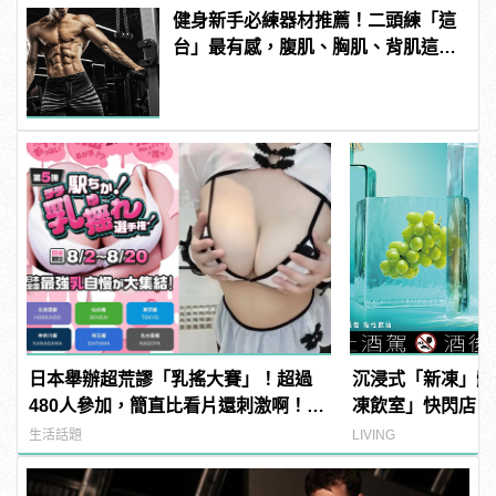
健身新手必練器材推薦！二頭練「這
台」最有感，腹肌、胸肌、背肌這樣
練！
日本舉辦超荒謬「乳搖大賽」！超過
沉浸式「新凍」體
480人參加，簡直比看片還刺激啊！ |
凍飲室」快閃店，
manfashion這樣變型男
飲滋味
生活話題
LIVING