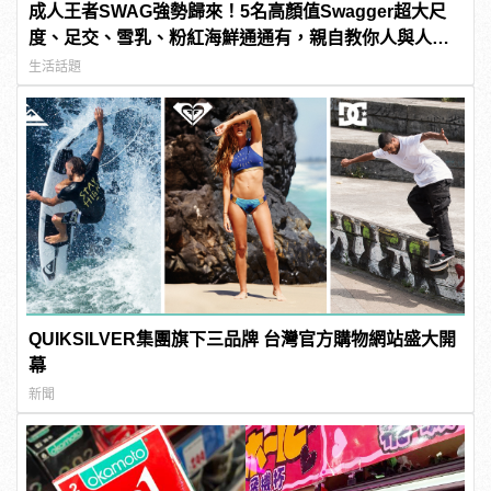
成人王者SWAG強勢歸來！5名高顏值Swagger超大尺
度、足交、雪乳、粉紅海鮮通通有，親自教你人與人的
連結！ | manfashion這樣變型男
生活話題
QUIKSILVER集團旗下三品牌 台灣官方購物網站盛大開
幕
新聞