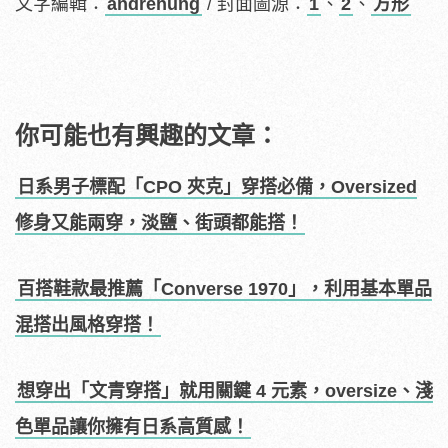
文字編輯：
andrehung
/ 封面圖源：
1
、
2
、
方形
你可能也有興趣的文章：
日系男子標配「CPO 夾克」穿搭必備，Oversized
修身又能兩穿，淡鹽、街頭都能搭！
百搭鞋款最推薦「Converse 1970」，利用基本單品
混搭出風格穿搭！
想穿出「文青穿搭」就用關鍵 4 元素，oversize、淺
色單品讓你擁有日系高質感！