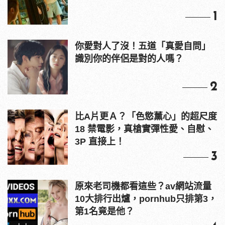
1
你愛對人了沒！五道「真愛自問」
識別你的伴侶是對的人嗎？
2
比A片更Ａ？「色慾薰心」的超尺度
18 禁電影，真槍實彈性愛、自慰、
3P 直接上！
3
原來老司機都看這些？av網站流量
10大排行出爐，pornhub只排第3，
第1名竟是他？