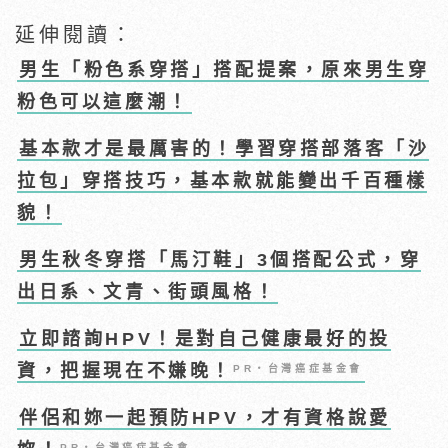
延伸閱讀：
男生「粉色系穿搭」搭配提案，原來男生穿
粉色可以這麼潮！
基本款才是最厲害的！學習穿搭部落客「沙
拉包」穿搭技巧，基本款就能變出千百種樣
貌！
男生秋冬穿搭「馬汀鞋」3個搭配公式，穿
出日系、文青、街頭風格！
立即諮詢HPV！是對自己健康最好的投
資，把握現在不嫌晚！
PR・台灣癌症基金會
伴侶和妳一起預防HPV，才有資格說愛
PR・台灣癌症基金會