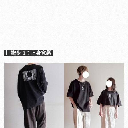
▎撇步 1：上身寬鬆