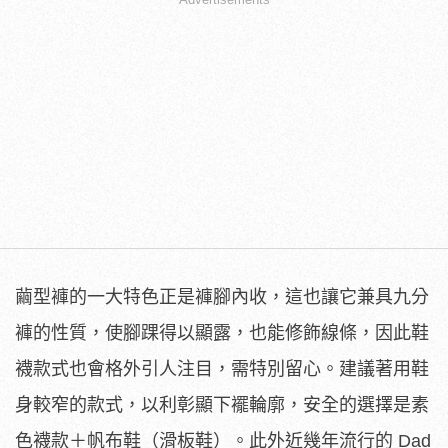
繭型褲的一大特色正是褲腳內收，這也讓它兼具九分
褲的性質，使腳踝得以顯露，也能修飾線條，因此鞋
襪款式也會格外引人注目，需特別留心。建議著用鞋
身較窄的款式，以利彰顯下襬輪廓，安全的選擇是素
色襪款＋帆布鞋（滑板鞋）。此外近幾年流行的 Dad