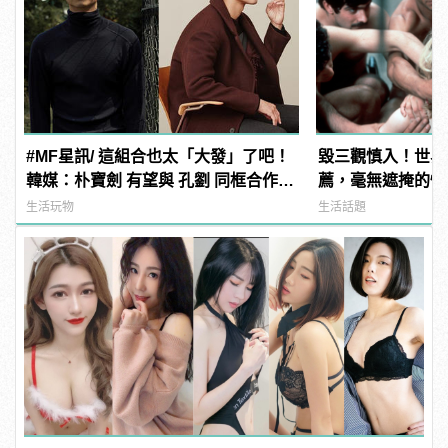
#MF星訊/ 這組合也太「大發」了吧！
毀三觀慎入！世界
韓媒：朴寶劍 有望與 孔劉 同框合作新
薦，毫無遮掩的性
電影《徐福》！
噁心到極致！
生活玩物
生活話題