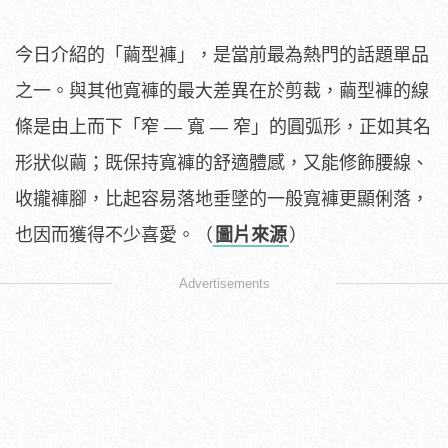
今日介紹的「繭型褲」，是當前最為熱門的話題單品
之一。與其他寬褲的最大差異在於剪裁，繭型褲的線
條是由上而下「窄 — 寬 — 窄」的圓弧形，正如其名
形狀似繭；既保持寬褲的舒適體感，又能修飾腰線、
收攏褲腳，比起容易落地垂墜的一般寬褲更顯俐落，
也因而獲得不少喜愛。（
圖片來源
）
Advertisements