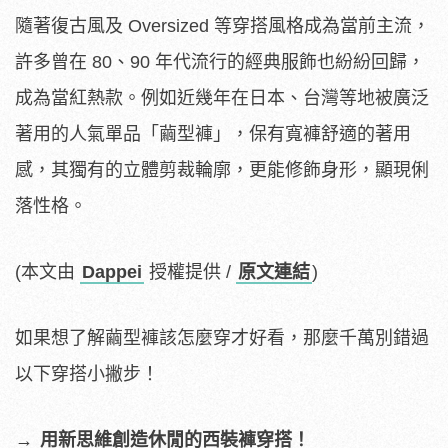
隨著復古風及 Oversized 等穿搭風格成為當前主流，
許多曾在 80、90 年代流行的經典服飾也紛紛回歸，
成為當紅熱款。例如近幾年在日本、台灣等地被廣泛
著用的人氣單品「繭型褲」，保有寬褲舒適的著用
感，其獨有的立體剪裁輪廓，更能修飾身形，顯現俐
落性格。
(本文由
Dappei
授權提供 /
原文連結
)
如果想了解繭型褲該怎麼穿才好看，那麼千萬別錯過
以下穿搭小撇步！
→
用新思維創造休閒的西裝褲穿搭！