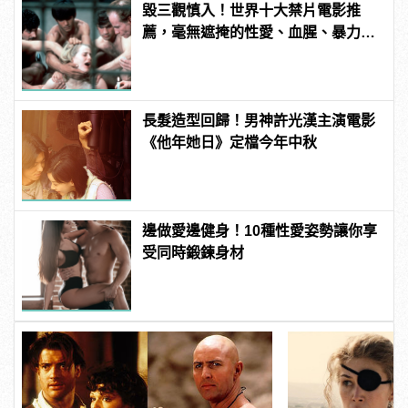
毀三觀慎入！世界十大禁片電影推
薦，毫無遮掩的性愛、血腥、暴力、
噁心到極致！
長髮造型回歸！男神許光漢主演電影
《他年她日》定檔今年中秋
邊做愛邊健身！10種性愛姿勢讓你享
受同時鍛鍊身材