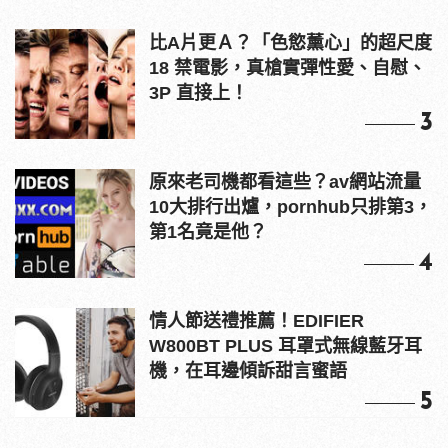
比A片更Ａ？「色慾薰心」的超尺度
18 禁電影，真槍實彈性愛、自慰、
3P 直接上！
3
原來老司機都看這些？av網站流量
10大排行出爐，pornhub只排第3，
第1名竟是他？
4
情人節送禮推薦！EDIFIER
W800BT PLUS 耳罩式無線藍牙耳
機，在耳邊傾訴甜言蜜語
5