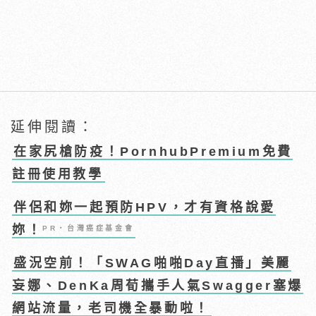
延伸閱讀：
在家尻槍防疫！PornhubPremium免費
註冊使用教學
伴侶和妳一起預防HPV，才有資格說愛
妳！
PR・台灣癌症基金會
盛況空前！「SWAG啪啪Day直播」美麗
妄娜、DenKa周荀攜手人氣Swagger塞爆
網站流量，老司機全暴動啦！