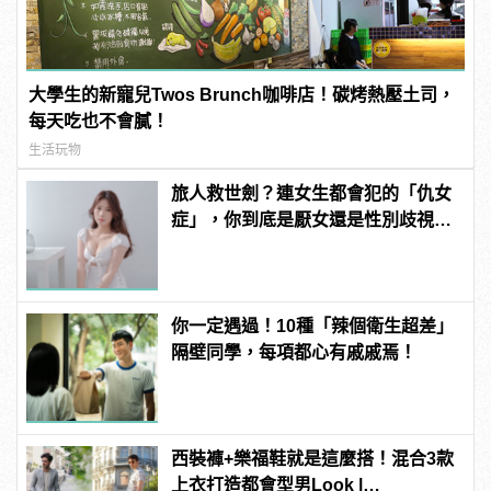
大學生的新寵兒Twos Brunch咖啡店！碳烤熱壓土司，
每天吃也不會膩！
生活玩物
旅人救世劍？連女生都會犯的「仇女
症」，你到底是厭女還是性別歧視？
| manfashion這樣變型男
你一定遇過！10種「辣個衛生超差」
隔壁同學，每項都心有戚戚焉！
西裝褲+樂福鞋就是這麼搭！混合3款
上衣打造都會型男Look |