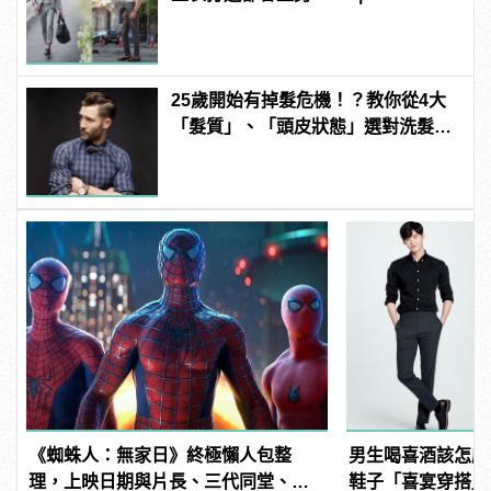
manfashion這樣變型男
25歲開始有掉髮危機！？教你從4大
「髮質」、「頭皮狀態」選對洗髮
品，避免落髮、保養清潔一次到位！
《蜘蛛人：無家日》終極懶人包整
男生喝喜酒該怎麼
理，上映日期與片長、三代同堂、湯
鞋子「喜宴穿搭」