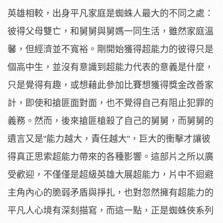
英雄相較，出身平凡家庭是蜘蛛人最大的不同之處：
彼得父母雙亡，和舅舅與舅媽一同生活，雖然家庭溫
馨，但經濟並不寬裕。剛開始獲得超能力的彼得只是
個高中生，並沒有意識到超能力代表的意義是什麼，
只是覺得有趣，或想藉此參加比賽想獲得獎金改善家
計，即使和搶匪面對面，也不覺得自己有阻止犯罪的
義務。然而，後來搶匪槍殺了自己的舅舅，而舅舅的
遺言又是"能力越大，責任越大"，巨大的衝擊才讓彼
得真正思索超能力帶來的各種影響。這部片之所以廣
受歡迎，不僅僅是超級英雄大展超能力，片中不迴避
主角內心的脆弱矛盾與掙扎，也對忽然擁有超能力的
平凡人心境有深刻描寫，而這一點，正是蜘蛛俠系列