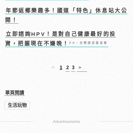
年節返鄉樂趣多！國道「特色」休息站大公
開！
立即諮詢HPV！是對自己健康最好的投
資，把握現在不嫌晚！
PR・台灣癌症基金會
<
1
2
3
>
單頁閱讀
生活玩物
Advertisements