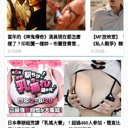
當年的《神鬼傳奇》演員現在都怎麼
【MF放映室】「
樣了？印和闐一樣帥，布蘭登費雪大
《私人戰爭》精湛
發福！
生活話題
生活話題
日本舉辦超荒謬「乳搖大賽」！超過480人參加，簡直比