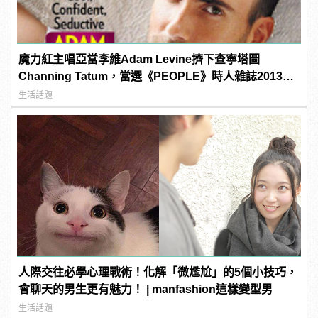
魔力紅主唱亞當李維Adam Levine擠下查寧塔圖
Channing Tatum，當選《PEOPLE》時人雜誌2013年
最性感男人！
生活話題
人際交往必學心理戰術！化解「微尷尬」的5個小技巧，
會聊天的男生更有魅力！ | manfashion這樣變型男
生活話題