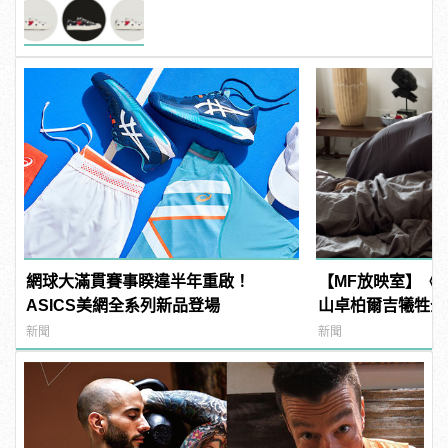
玩風「Polka Dot」系列
網球大滿貫賽事睽違半年重啟！
【MF放映室】《
ASICS美網全系列新品登場
山卓柏爾吉犧牲全
想去那不勒斯!
新聞
新聞