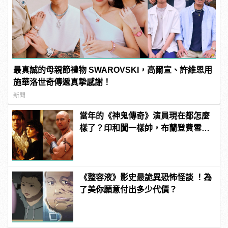
最真誠的母親節禮物 SWAROVSKI，高爾宣、許維恩用
施華洛世奇傳遞真摯感謝！
新聞
當年的《神鬼傳奇》演員現在都怎麼
樣了？印和闐一樣帥，布蘭登費雪大
發福！
《整容液》影史最詭異恐怖怪談 ！為
了美你願意付出多少代價？