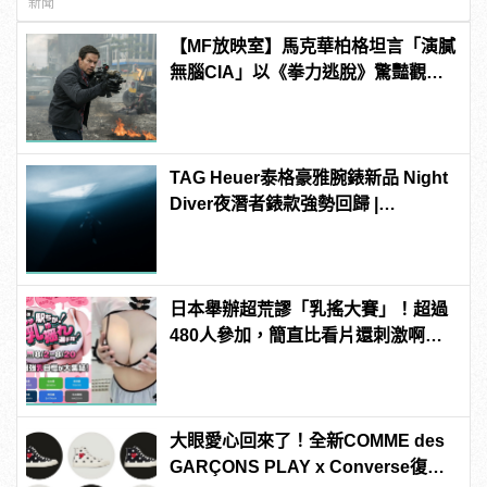
新聞
【MF放映室】馬克華柏格坦言「演膩
無腦CIA」以《拳力逃脫》驚豔觀眾
！
TAG Heuer泰格豪雅腕錶新品 Night
Diver夜潛者錶款強勢回歸 |
manfashion這樣變型男
日本舉辦超荒謬「乳搖大賽」！超過
480人參加，簡直比看片還刺激啊！ |
manfashion這樣變型男
大眼愛心回來了！全新COMME des
GARÇONS PLAY x Converse復古