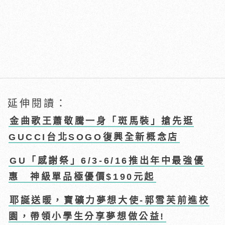
延伸閱讀：
金曲歌王蕭敬騰一身「斑馬裝」搶先逛
GUCCI台北SOGO復興全新概念店
GU「感謝祭」6/3-6/16推出年中最強優
惠 神級單品極優價$190元起
耶誕送暖，寶礦力夢想大使-郭雪芙前進校
園，帶領小學生分享夢想做公益!