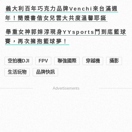
義大利百年巧克力品牌Venchi來台滿週
年！簡嫚書偕女兒雲大共度溫馨耶誕
舉重女神郭婞淳現身YYsports鬥到底籃球
賽，再次擁抱籃球夢！
空拍機DJI
FPV
聯強國際
穿越機
攝影
生活玩物
品牌快訊
Advertisements