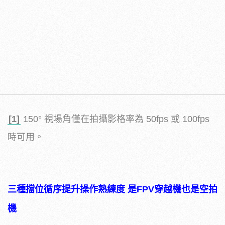
[1]
150° 視場角僅在拍攝影格率為 50fps 或 100fps
時可用。
三種擋位循
序提升操作熟練度 是FPV穿越機也是空拍
機