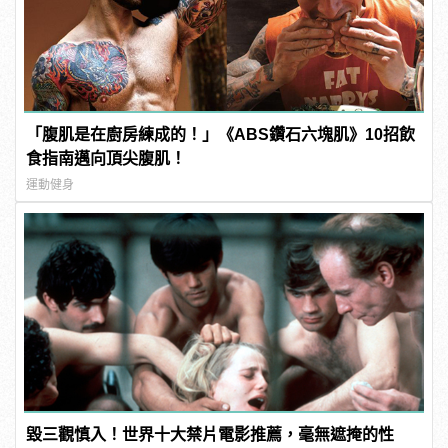
「腹肌是在廚房練成的！」《ABS鑽石六塊肌》10招飲
食指南邁向頂尖腹肌！
運動健身
毀三觀慎入！世界十大禁片電影推薦，毫無遮掩的性