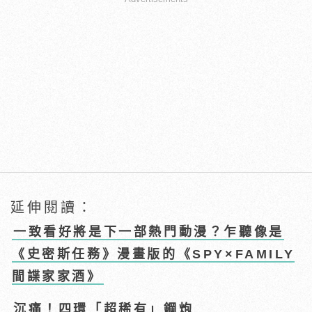
延伸閱讀：
一致看好將是下一部熱門動漫？乍聽像是
《史密斯任務》漫畫版的《SPY×FAMILY
間諜家家酒》
沉痛！四環「超稀有」鋼炮