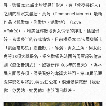
展、榮獲2021盧米埃獎最佳影片，有「侯麥接班人」
之稱的導演艾曼紐．莫芮（Emmanuel Mouret）最新
作品《我愛你，你愛她，她愛他》（Love
Affair(s)），唯美詮釋數段男女情懷的掙扎、揉捏瑣
碎、喜樂參半的各式情懷，日前橫掃2021法國奧斯卡
「凱薩電影獎」最佳影片、導演、男女主角、男女配
角等13項大獎提名，提名數領先法國首周票房破億喜
劇《蠢蛋告別式》、歐容新作《85年的夏天》，為本
屆入圍最多項、備受看好的奪獎大熱門。第46屆凱薩
獎得獎名單將於3月12日公布，浪漫愛情電影《我愛
你，你愛她，她愛他》也於同日獻映。