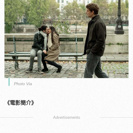
Photo Via
《電影簡介》
Advertisements