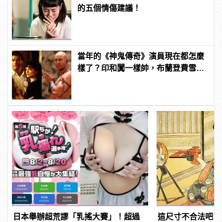
的五個情傷建議！
當年的《神鬼傳奇》演員現在都怎麼
樣了？印和闐一樣帥，布蘭登費雪大
發福！
日本舉辦超荒謬「乳搖大賽」！超過
這尺寸不合法吧？