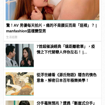
驚！AV 男優每天拍片，痛的不是腰反而是「這裡」？ |
manfashion這樣變型男
生活話題
7首超催淚經典「遠距離歌單」，疫
情之下代替戀人伴你左右！ |
manfashion這樣變型男
從浮世繪看《源氏物語》隱含的情色
意象，解密日本百年極樂美學！
分手毫無預兆？遭遇「斷崖式分手」