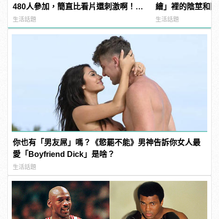
480人參加，簡直比看片還刺激啊！ |
繪」裡的陰莖和陰
manfashion這樣變型男
生活話題
生活話題
你也有「男友屌」嗎？《慾罷不能》男神告訴你女人最
愛「Boyfriend Dick」是啥？
生活話題