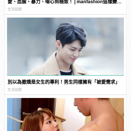
愛、血腥、暴力、噁心到極致！ | manfashion這樣變型
男
生活話題
別以為撤嬌是女生的專利！男生同樣擁有「被愛需求」
生活話題