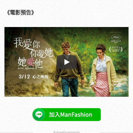
《電影預告》
Play
Advertisements