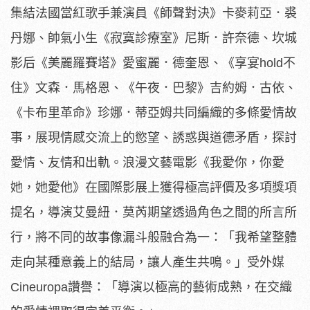
集結法國當紅歌手兼演員《師聲對決》卡麥莉亞．裘
丹娜、
帥氣小生《寂寞診療室》尼斯．許奈德、坎城
影后《美麗羅賽塔》
愛蜜麗．德奎恩、《享宴hold不
住》文森．馬格恩、《午夜．
巴黎》吉約姆．古依、
《卡布里革命》珍娜．
蒂亞姆共同編織的多條愛情故
事，展現情感交流上的慾望、
誘惑與道德矛盾，探討
愛情、友情和出軌。浪漫文藝電影《我愛你，
你愛
她，她愛他》在國際影展上獲得極高評價及多項獎項
提名，
導演艾曼紐．莫芮期望透過角色之間的所言所
行，
將不同的故事像漏斗般融合為一：「
我希望整體
走向某種意義上的結局，讓人產生共鳴。」受外媒
Cin
europa讚譽：「導演以極高的藝術成熟，
在交織