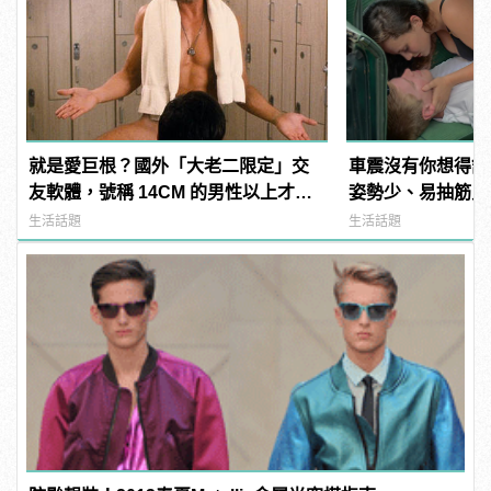
就是愛巨根？國外「大老二限定」交
車震沒有你想得舒
友軟體，號稱 14CM 的男性以上才給
姿勢少、易抽筋只是
過？
生活話題
生活話題