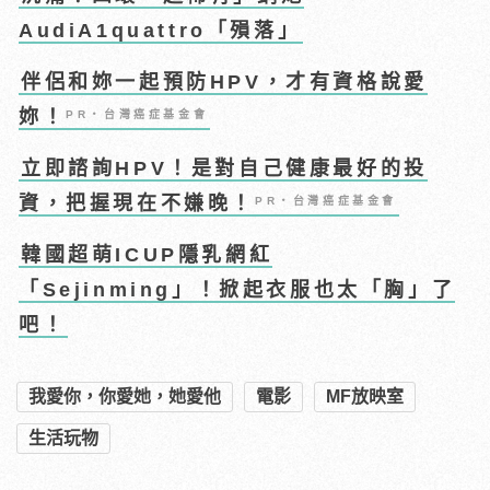
AudiA1quattro「殞落」
伴侶和妳一起預防HPV，才有資格說愛
妳！
PR・台灣癌症基金會
立即諮詢HPV！是對自己健康最好的投
資，把握現在不嫌晚！
PR・台灣癌症基金會
韓國超萌ICUP隱乳網紅
「Sejinming」！掀起衣服也太「胸」了
吧！
我愛你，你愛她，她愛他
電影
MF放映室
生活玩物