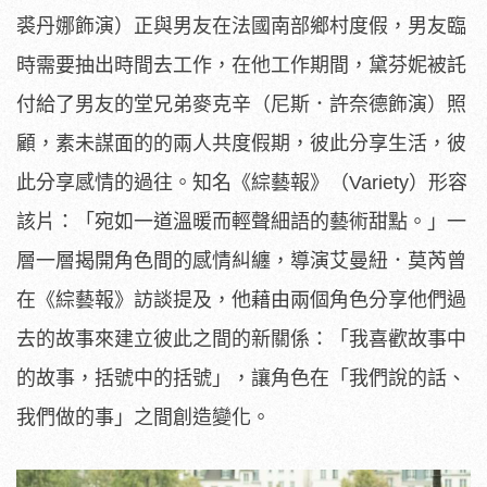
裘丹娜飾演）
正與男友在法國南部鄉村度假，男友臨
時需要抽出時間去工作，
在他工作期間，黛芬妮被託
付給了男友的堂兄弟麥克辛（尼斯．
許奈德飾演）照
顧，素未謀面的的兩人共度假期，彼此分享生活，
彼
此分享感情的過往。知名《綜藝報》（Variety）
形容
該片：「宛如一道溫暖而輕聲細語的藝術甜點。」
一
層一層揭開角色間的感情糾纏，導演艾曼紐．莫芮曾
在《綜藝報》
訪談提及，
他藉由兩個角色分享他們過
去的故事來建立彼此之間的新關係：「
我喜歡故事中
的故事，括號中的括號」，讓角色在「我們說的話、
我們做的事」之間創造變化。