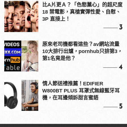
比A片更Ａ？「色慾薰心」的超尺度
18 禁電影，真槍實彈性愛、自慰、
3P 直接上！
3
原來老司機都看這些？av網站流量
10大排行出爐，pornhub只排第3，
第1名竟是他？
4
情人節送禮推薦！EDIFIER
W800BT PLUS 耳罩式無線藍牙耳
機，在耳邊傾訴甜言蜜語
5