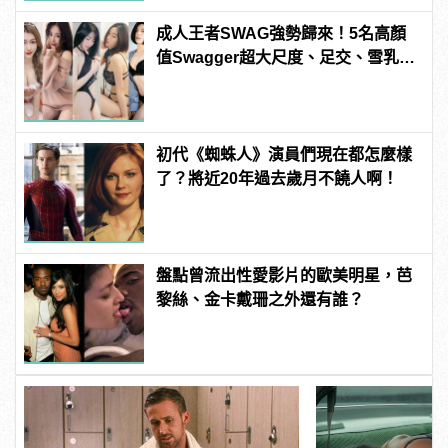
成人王者SWAG強勢歸來！5名高顏
值Swagger超大尺度、足交、雪乳、
粉紅海鮮通通有，親自教你人與人的
連結！ | manfashion這樣變型男
初代《蜘蛛人》演員們現在都怎麼樣
了？將近20年過去歲月不饒人啊！
盤點曾流出性愛影片的歐美明星，芭
黎絲、金卡戴珊之外還有誰？