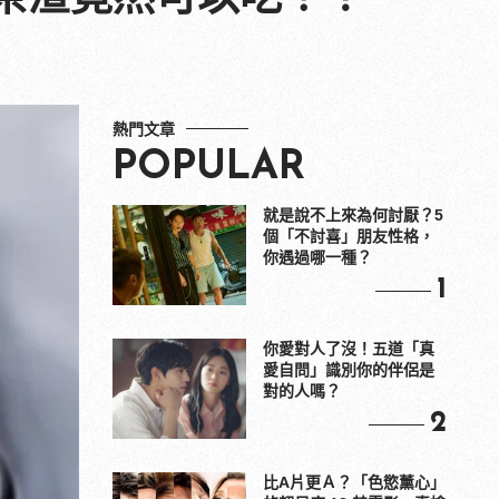
熱門文章
POPULAR
就是說不上來為何討厭？5
個「不討喜」朋友性格，
你遇過哪一種？
1
你愛對人了沒！五道「真
愛自問」識別你的伴侶是
對的人嗎？
2
比A片更Ａ？「色慾薰心」