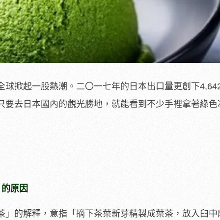
球掀起一股熱潮。二〇一七年的日本出口量更創下4,642
。只要去日本國內的觀光勝地，就能看到不少手裡拿著綠色
」的原因
茶」的解釋，意指「摘下茶葉新芽精製成葉茶，放入臼中