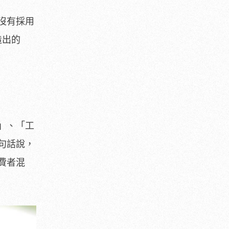
沒有採用
造出的
」、「工
句話說，
費者混