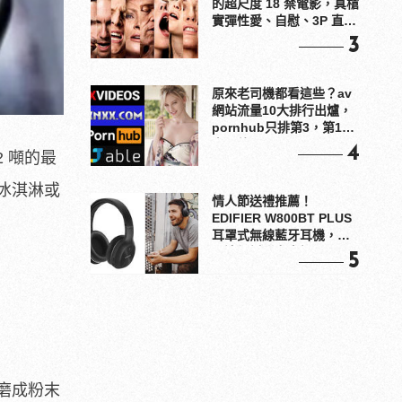
的超尺度 18 禁電影，真槍
實彈性愛、自慰、3P 直接
上！
3
原來老司機都看這些？av
網站流量10大排行出爐，
pornhub只排第3，第1名
竟是他？
4
 噸的最
冰淇淋或
情人節送禮推薦！
EDIFIER W800BT PLUS
耳罩式無線藍牙耳機，在
耳邊傾訴甜言蜜語
5
磨成粉末