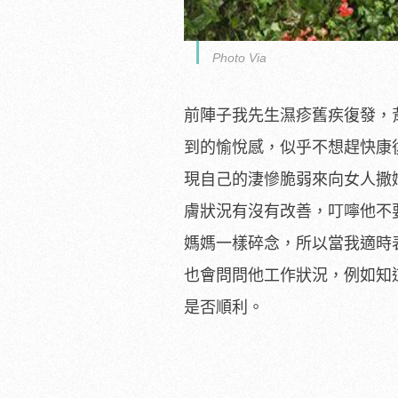
Photo Via
前陣子我先生濕疹舊疾復發，
到的愉悅感，似乎不想趕快康
現自己的淒慘脆弱來向女人撒
膚狀況有沒有改善，叮嚀他不
媽媽一樣碎念，所以當我適時
也會問問他工作狀況，例如知
是否順利。