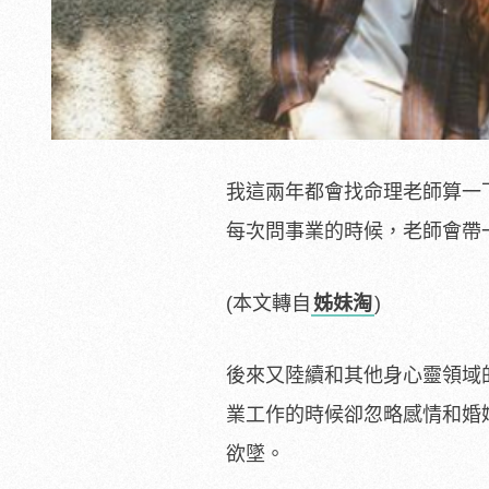
我這兩年都會找命理老師算一
每次問事業的時候，老師會帶
(本文轉自
姊妹淘
)
後來又陸續和其他身心靈領域
業工作的時候卻忽略感情和婚
欲墜。