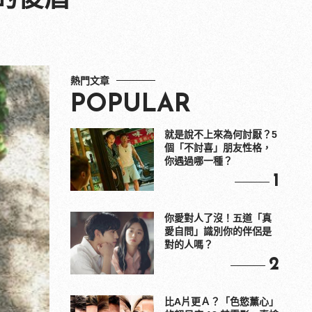
熱門文章
POPULAR
就是說不上來為何討厭？5
個「不討喜」朋友性格，
你遇過哪一種？
1
你愛對人了沒！五道「真
愛自問」識別你的伴侶是
對的人嗎？
2
比A片更Ａ？「色慾薰心」