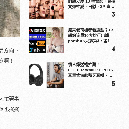
的超尺度 18 禁電影，真槍
實彈性愛、自慰、3P 直接
上！
3
原來老司機都看這些？av
網站流量10大排行出爐，
pornhub只排第3，第1名
竟是他？
4
局方向。
庭啊！
情人節送禮推薦！
EDIFIER W800BT PLUS
耳罩式無線藍牙耳機，在
耳邊傾訴甜言蜜語
5
人忙著事
姻也搖搖