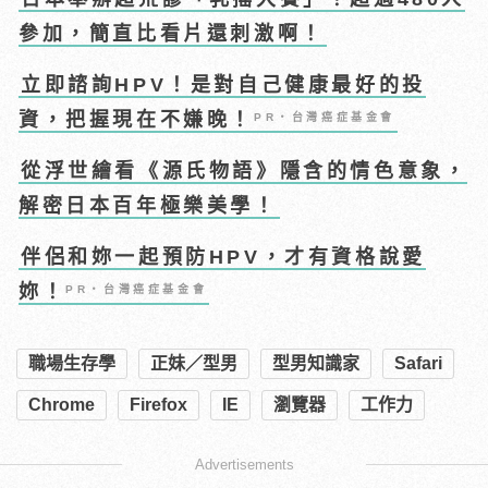
參加，簡直比看片還刺激啊！
立即諮詢HPV！是對自己健康最好的投
資，把握現在不嫌晚！
PR・台灣癌症基金會
從浮世繪看《源氏物語》隱含的情色意象，
解密日本百年極樂美學！
伴侶和妳一起預防HPV，才有資格說愛
妳！
PR・台灣癌症基金會
職場生存學
正妹／型男
型男知識家
Safari
Chrome
Firefox
IE
瀏覽器
工作力
Advertisements