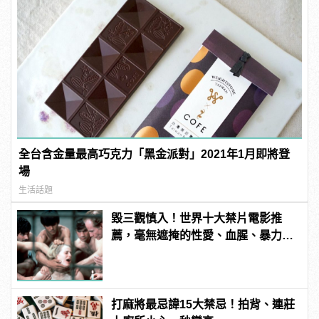
全台含金量最高巧克力「黑金派對」2021年1月即將登
場
生活話題
毀三觀慎入！世界十大禁片電影推
薦，毫無遮掩的性愛、血腥、暴力、
噁心到極致！ | manfashion這樣變型
男
打麻將最忌諱15大禁忌！拍背、連莊