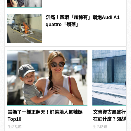
沉痛！四環「超稀有」鋼炮Audi A1
quattro「殞落」
當媽了一樣正翻天！好萊塢人氣辣媽
文青復古風盛行！
Top10
在紅什麼？5點帶你
manfashion這
生活話題
生活話題