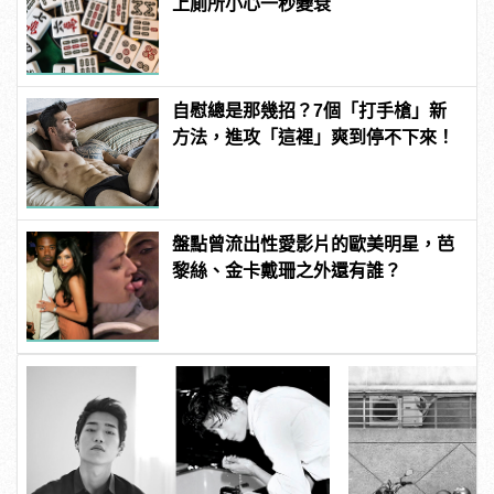
上廁所小心一秒變衰
自慰總是那幾招？7個「打手槍」新
方法，進攻「這裡」爽到停不下來！
盤點曾流出性愛影片的歐美明星，芭
黎絲、金卡戴珊之外還有誰？