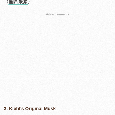
（
圖片來源
）
Advertisements
3. Kiehl's Original Musk