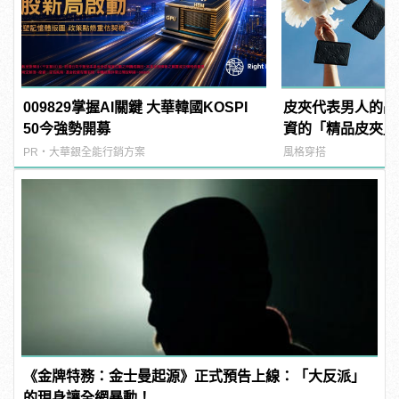
009829掌握AI關鍵 大華韓國KOSPI
皮夾代表男人的品
50今強勢開募
資的「精品皮夾」
魅力！
PR・大華銀全能行銷方案
風格穿搭
《金牌特務：金士曼起源》正式預告上線：「大反派」
的現身讓全網暴動！