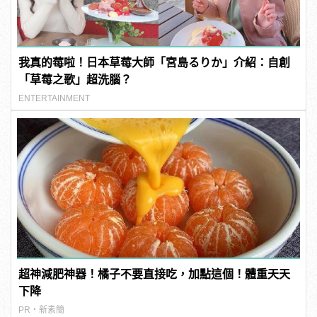
我真的莓啦！日本草莓大師「宮島るりか」介紹：自創
「草莓之歌」超洗腦？
ENTERTAINMENT
超神減肥神器！橘子不要直接吃，加點這個！體重天天
下降
PR・新素簡