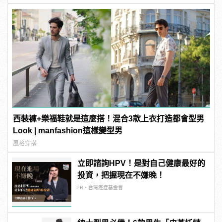
西裝褲+樂福鞋就是這麼搭！混合3款上衣打造都會型男
Look | manfashion這樣變型男
風格穿搭
立即諮詢HPV！是對自己健康最好的
投資，把握現在不嫌晚！
PR・台灣癌症基金會