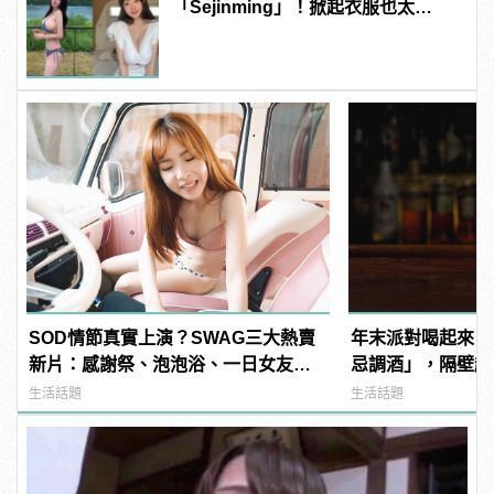
「Sejinming」！掀起衣服也太
「胸」了吧！ | manfashion這樣變型
男
SOD情節真實上演？SWAG三大熱賣
年末派對喝起來！
新片：感謝祭、泡泡浴、一日女友超
忌調酒」，隔壁超
刺激！老司機直呼：賺到了超爽Der～
生活話題
生活話題
| manfashion這樣變型男