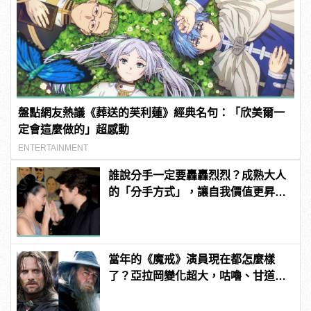
盤點網友熱議《葬送的芙利蓮》經典名句：「欣美爾一
定會這麼做的」超感動
ENTERTAINMENT
誰說分手一定要轟轟烈烈？成熟大人
的「分手方式」，讓自我價值更昇
華！
當年的《魔戒》演員現在都怎麼樣
了？亞拉岡變化超大，咕嚕、甘道
夫、精靈王全都跳槽漫威啦！