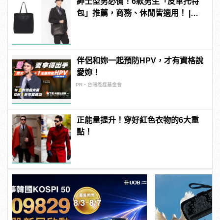
紳士型男必備！6款男生「皮革托特
包」推薦，商務、休閒皆適用！ |
manfashion這樣變型男
伴侶和妳一起預防HPV，才有資格說
愛妳！
PR・台灣癌症基金會
正能量提升！穿好紅色衣物的6大重
點！