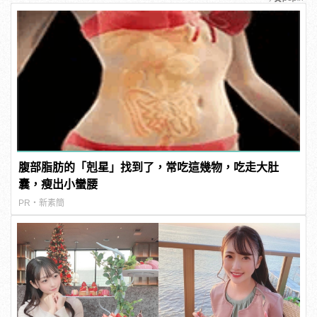
腹部脂肪的「剋星」找到了，常吃這幾物，吃走大肚
囊，瘦出小蠻腰
PR・新素簡