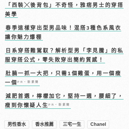
「西裝╳後背包」不奇怪，雅痞男士的穿搭
美學
春季這樣穿出型男品味！混搭3種色系風衣
讓你魅力爆棚
日系穿搭難駕馭？解析型男「李見騰」的私
服穿搭公式，零失敗穿出簡約質感！
肚腩一抓一大把，只需1個雞蛋，用一個瘦
一個
PR・新素簡
減肥首選，檸檬加它，堅持一週，腰細了，
瘦到你懷疑人生
PR・新素簡
男性香水
香水推薦
三宅一生
Chanel