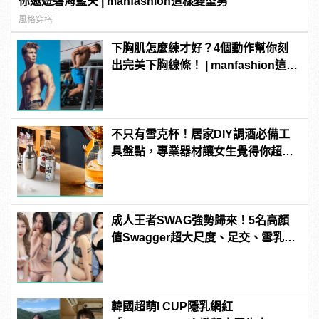
你遨遊碧海藍天 | manfashion這樣變型男
風格穿搭
下胸肌怎麼練才好？4個動作幫你刻
出完美下胸線條！ | manfashion這樣
變型男
不只有雪克杯！居家DIY調酒必備工
具盤點，專業器材讓女生覺得你超
懂！
成人王者SWAG強勢歸來！5名高顏
值Swagger超大尺度、足交、雪乳、
粉紅海鮮通通有，親自教你人與人的
連結！ | manfashion這樣變型男
韓國超萌I CUP隱乳網紅