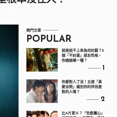
熱門文章
POPULAR
就是說不上來為何討厭？5
個「不討喜」朋友性格，
你遇過哪一種？
1
你愛對人了沒！五道「真
愛自問」識別你的伴侶是
對的人嗎？
2
比A片更Ａ？「色慾薰心」