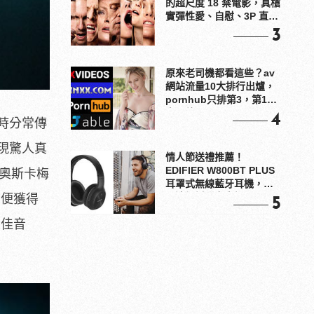
的超尺度 18 禁電影，真槍
實彈性愛、自慰、3P 直接
上！
3
原來老司機都看這些？av
網站流量10大排行出爐，
pornhub只排第3，第1名
竟是他？
4
時分常傳
現驚人真
情人節送禮推薦！
EDIFIER W800BT PLUS
、奧斯卡梅
耳罩式無線藍牙耳機，在
耳邊傾訴甜言蜜語
聲便獲得
5
最佳音