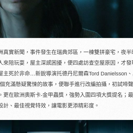
洲真實新聞，事件發生在瑞典郊區，一棟雙拼豪宅，夜半
人來陪玩耍，屋主深感困擾，便四處訪查空屋原因，才發
死於非命…新銳導演托德丹尼爾森Tord Danielsson
er看上了這個充滿懸疑驚悚的故事，便聯手進行改編拍攝，初試啼
。更在歐洲奧斯卡-金甲蟲獎，強勢入圍四項大獎提名；
設計、最佳視覺特效，讓電影更添精彩度。