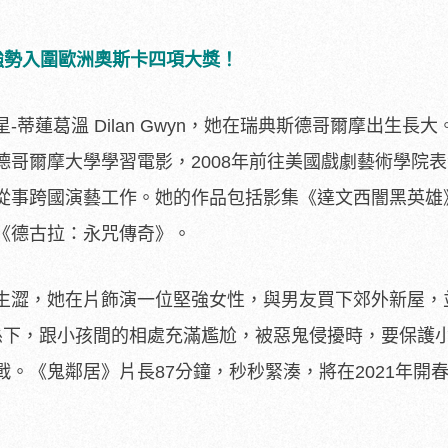
》強勢入圍歐洲奧斯卡四項大獎！
蒂蓮葛溫 Dilan Gwyn，她在瑞典斯德哥爾摩出生長大
哥爾摩大學學習電影，2008年前往美國
戲劇藝術學院表
從事跨國演藝工作。她的作品包括影集《達文西闇黑英雄
《德古拉：永咒傳奇》。
生澀，她在片飾演一位堅強女性，
與男友買下郊外新屋，
係下，
跟小孩間的相處充滿尷尬，被惡鬼侵擾時，
要保護
戰。《鬼鄰居》片長8
7分鐘，秒秒緊湊，將在2021年開