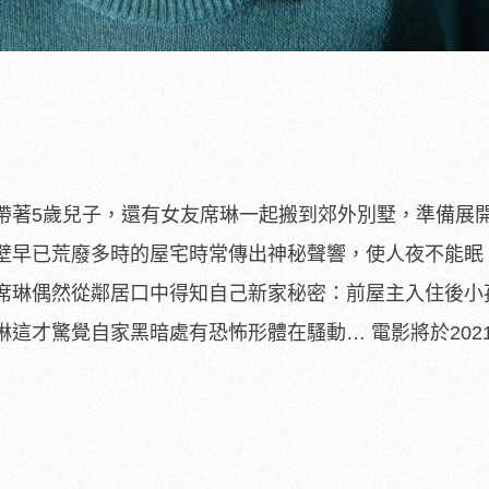
帶著5歲兒子，
還有女友席琳一起搬到郊外別墅，準備展
壁早已荒廢多時的屋宅時常傳出神秘聲響，
使人夜不能眠
席琳偶然從鄰居口中得知自己新家秘密：前屋主入住後小
琳這才驚覺自家黑暗處有恐怖形體在騷動… 電影將於202