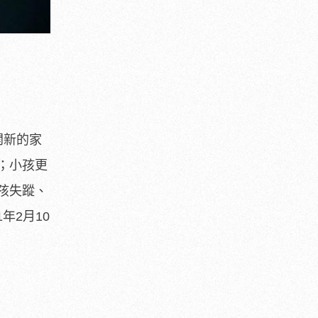
開新的家
；小孩更
孩失蹤、
1年
2月10