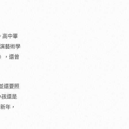
。高中畢
演藝術學
》，
還曾
並還要照
小孩還是
春新年，