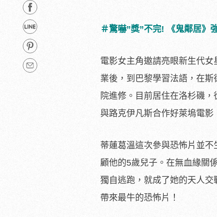
＃驚嚇”獎”不完! 《鬼鄰居
電影女主角邀請亮眼新生代女星-
業後，
到巴黎學習法語，在斯德
院進修。目前居住在洛杉磯，
與路克伊凡斯合作好萊塢電影
蒂蓮葛溫這次參與恐怖片並不
顧他的5歲兒子。在無血緣關
獨自逃跑，就成了她的天人交
帶來最牛的恐怖片！