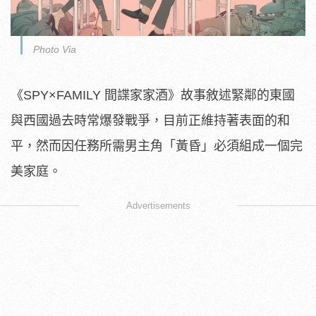
Photo Via
《SPY×FAMILY 間諜家家酒》故事敘述緊鄰的東國
與西國過去時常爆發戰爭，目前正維持著表面的和
平，然而因任務所需男主角「黃昏」必須組成一個完
美家庭。
Advertisements