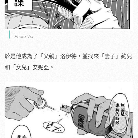
Photo Via
於是他成為了「父親」洛伊德，並找來「妻子」約兒
和「女兒」安妮亞。