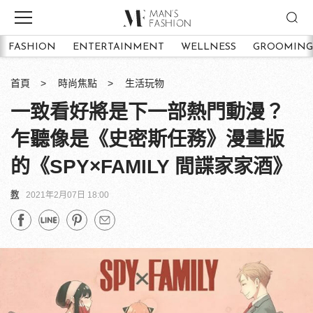
FASHION
ENTERTAINMENT
WELLNESS
GROOMING
首頁
時尚焦點
生活玩物
一致看好將是下一部熱門動漫？
乍聽像是《史密斯任務》漫畫版
的《SPY×FAMILY 間諜家家酒》
教
2021年2月07日 18:00