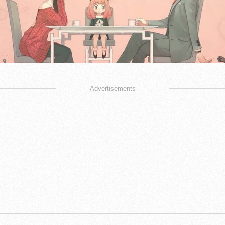
Advertisements