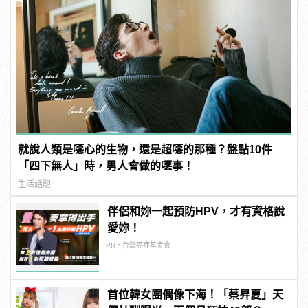
就說人類是噁心的生物，還是超噁的那種？盤點10件
「四下無人」時，男人會做的噁事！
生活話題
伴侶和妳一起預防HPV，才有資格說
愛妳！
PR・台灣癌症基金會
首位韓女團偶像下海！「蔡昇夏」天