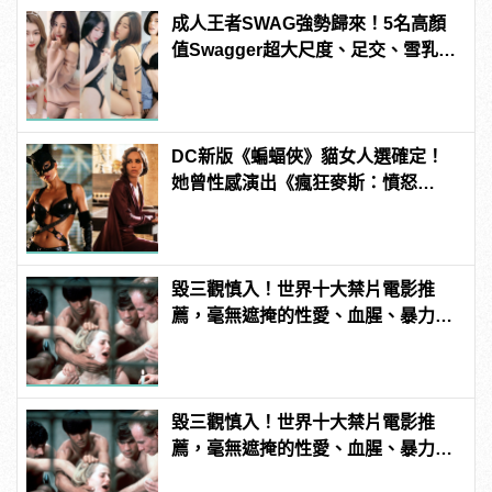
成人王者SWAG強勢歸來！5名高顏
值Swagger超大尺度、足交、雪乳、
粉紅海鮮通通有，親自教你人與人的
連結！ | manfashion這樣變型男
DC新版《蝙蝠俠》貓女人選確定！
她曾性感演出《瘋狂麥斯：憤怒
道》、《怪獸與葛林戴華德的罪行》
毀三觀慎入！世界十大禁片電影推
薦，毫無遮掩的性愛、血腥、暴力、
噁心到極致！
毀三觀慎入！世界十大禁片電影推
薦，毫無遮掩的性愛、血腥、暴力、
噁心到極致！ | manfashion這樣變型