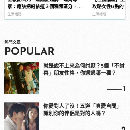
家：應該把錢依這３個種類區分，就
攻略女性G點的「
能變有錢！
薦！ | manfash
生活話題
生活話題
熱門文章
POPULAR
就是說不上來為何討厭？5個「不討
喜」朋友性格，你遇過哪一種？
1
你愛對人了沒！五道「真愛自問」
識別你的伴侶是對的人嗎？
2