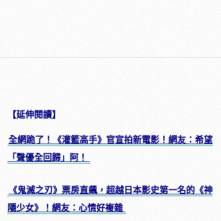
【延伸閱讀】
全網跪了！《灌籃高手》官宣拍新電影！網友：希望
「聲優全回歸」阿！
《鬼滅之刃》票房直飆，超越日本影史第一名的《神
隱少女》！網友：心情好複雜