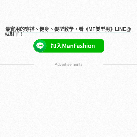
最實用的穿搭、健身、髮型教學，看《MF變型男》LINE@
就對了！
Advertisements