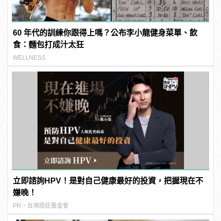
60 年代的訓練你跟得上嗎？公布李小龍健身菜單、飲
食：麵包打成汁太狂
WELLNESS
立即諮詢HPV！是對自己健康最好的投資，把握現在不
嫌晚！
PR・台灣癌症基金會