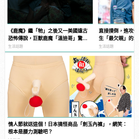
《鹿魔》繼「牠」之後又一美國遠古
直接撲倒，進攻你
恐怖傳說，巨獸鹿魔「溫迪哥」驚嚇
生「最欠親」的1
現身！ | manfashion這樣變型男
生活話題
生活話題
情人節就送這個！日本搞怪商品「劍玉內褲」，網笑：
根本是腰力測驗吧？