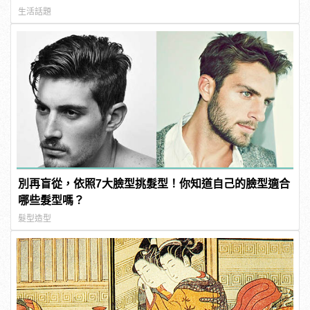
生活話題
別再盲從，依照7大臉型挑髮型！你知道自己的臉型適合
哪些髮型嗎？
髮型造型