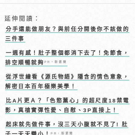
延伸閱讀：
分手還能做朋友？與前任分開後你不該做的
三件事
一週有感！肚子整個都消下去了！免節食，
排空順暢就夠
PR・新素簡
從浮世繪看《源氏物語》隱含的情色意象，
解密日本百年極樂美學！
比A片更Ａ？「色慾薰心」的超尺度18禁電
影，真槍實彈性愛、自慰、3P直接上！
起床就先做件事，沒三天小腹就不見了! 肚
子一天天變小！
PR・新素簡