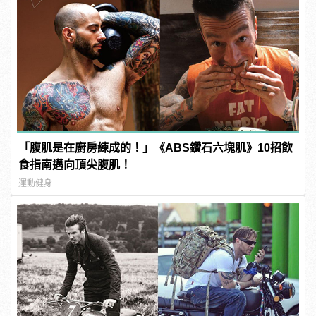
「腹肌是在廚房練成的！」《ABS鑽石六塊肌》10招飲
食指南邁向頂尖腹肌！
運動健身