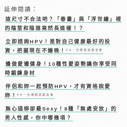
延伸閱讀：
這尺寸不合法吧？「春畫」與「浮世繪」裡
的陰莖和陰道竟然長這樣！？
立即諮詢HPV！是對自己健康最好的投
資，把握現在不嫌晚！
PR・台灣癌症基金會
邊做愛邊健身！10種性愛姿勢讓你享受同
時鍛鍊身材
伴侶和妳一起預防HPV，才有資格說愛
妳！
PR・台灣癌症基金會
無心插柳卻最Sexy！8種「無處安放」的
男人性感，你中哪幾項？