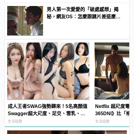
男人第一次愛愛的「破處感想」揭
秘，網友OS：怎麼跟謎片差這麼
多！？
成人王者SWAG強勢歸來！5名高顏值
Netflix 超尺度
Swagger超大尺度、足交、雪乳、粉
365DNI》比「
紅海鮮通通有，親自教你人與人的連
帥到逆天！
生活話題
生活話題
結！ | manfashion這樣變型男