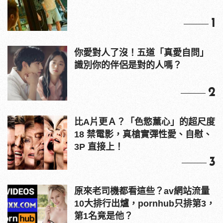
1
你愛對人了沒！五道「真愛自問」
識別你的伴侶是對的人嗎？
2
比A片更Ａ？「色慾薰心」的超尺度
18 禁電影，真槍實彈性愛、自慰、
3P 直接上！
3
原來老司機都看這些？av網站流量
10大排行出爐，pornhub只排第3，
第1名竟是他？