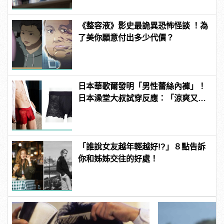
《整容液》影史最詭異恐怖怪談 ！為
了美你願意付出多少代價？
日本華歌爾發明「男性蕾絲內褲」！
日本澡堂大叔試穿反應：「涼爽又透
氣！」
「誰說女友越年輕越好!?」８點告訴
你和姊姊交往的好處！