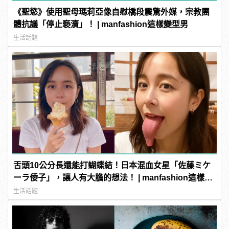
《聖慾》使用聖母瑪莉亞像自慰橋段震驚外媒，宗教團
體抗議「停止褻瀆」！ | manfashion這樣變型男
生活話題
舌頭10公分長還能打蝴蝶結！日本混血女星「佐藤ミケ
ーラ倭子」，讓人有大膽的想法！ | manfashion這樣變
型男
生活話題