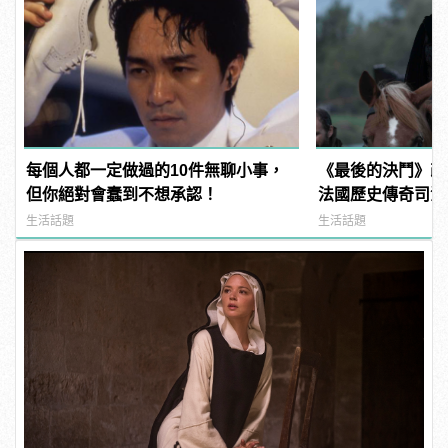
每個人都一定做過的10件無聊小事，
《最後的決鬥》改
但你絕對會蠢到不想承認！
法國歷史傳奇司法生
manfashion這
生活話題
生活話題