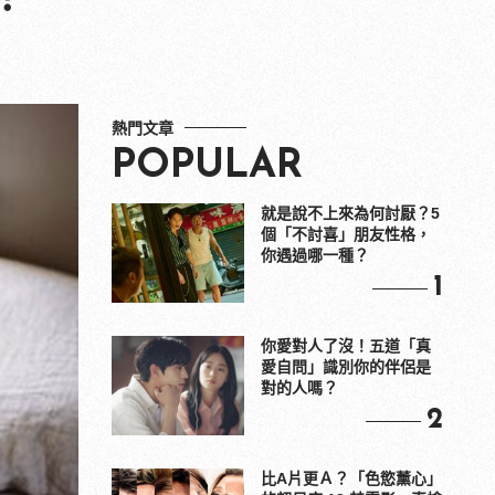
熱門文章
POPULAR
就是說不上來為何討厭？5
個「不討喜」朋友性格，
你遇過哪一種？
1
你愛對人了沒！五道「真
愛自問」識別你的伴侶是
對的人嗎？
2
比A片更Ａ？「色慾薰心」