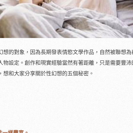
幻想的對象，因為長期發表情慾文學作品，自然被聯想為
人物設定。創作和現實經驗當然有著距離，只是需要豐沛
，想和大家分享關於性幻想的五個秘密。
性一樣豐富。