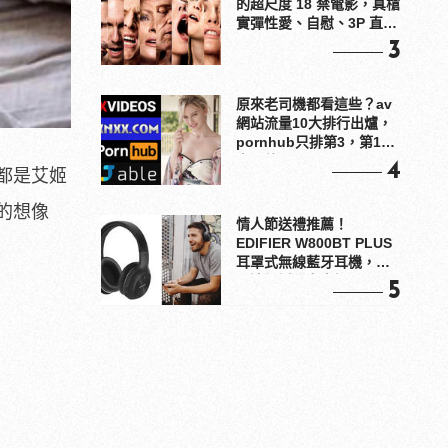
的超尺度 18 禁電影，真槍
實彈性愛、自慰、3P 直接
上！
3
原來老司機都看這些？av
網站流量10大排行出爐，
pornhub只排第3，第1名
竟是他？
4
都是艾姬
的想像
情人節送禮推薦！
EDIFIER W800BT PLUS
耳罩式無線藍牙耳機，在
耳邊傾訴甜言蜜語
5