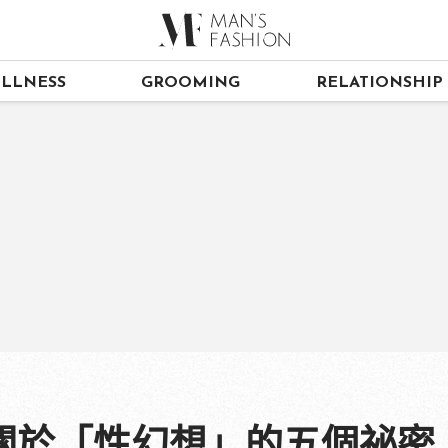
LLNESS
GROOMING
RELATIONSHIP
關於「性幻想」的五個祕密