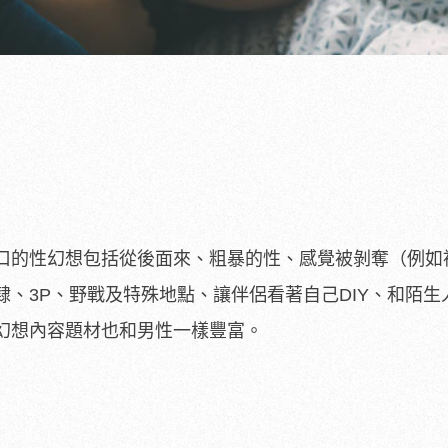
口的性幻想包括從後面來、粗暴的性、感覺被剝奪（例如
、3P、野戰及特殊地點、讓伴侶看著自己DIY、和陌生
幻想內容題材也和男性一樣豐富。