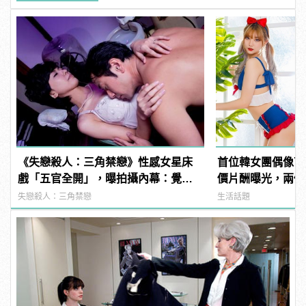
《失戀殺人：三角禁戀》性感女星床
首位韓女團偶像下
戲「五官全開」，曝拍攝內幕：覺得
價片酬曝光，兩個
好像快死了
失戀殺人：三角禁戀
生活話題