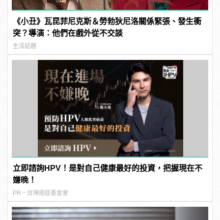
《小丑》瓦昆菲尼克斯＆勞勃狄尼洛關係緊張、發生衝
突？導演：他們在戲外從不交談
生活話題
立即諮詢HPV！是對自己健康最好的投資，把握現在不
嫌晚！
PR・台灣癌症基金會