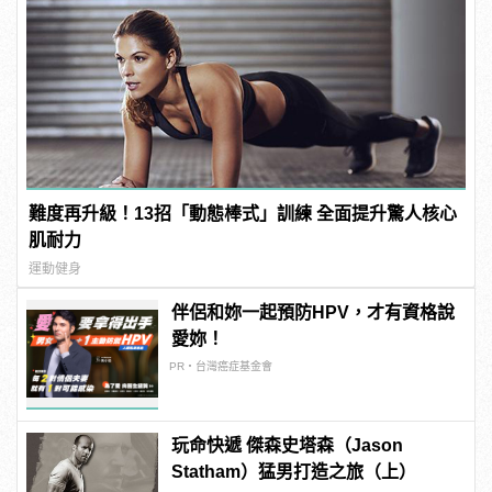
難度再升級！13招「動態棒式」訓練 全面提升驚人核心
肌耐力
運動健身
伴侶和妳一起預防HPV，才有資格說
愛妳！
PR・台灣癌症基金會
玩命快遞 傑森史塔森（Jason
Statham）猛男打造之旅（上）