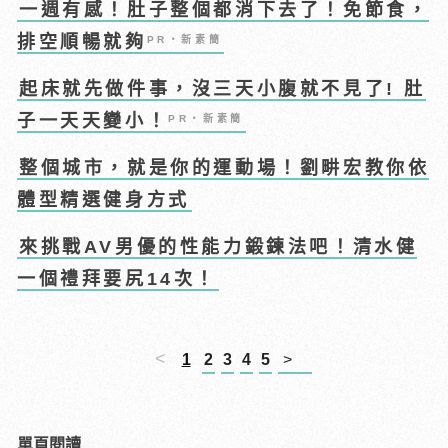
一週有感！肚子整個都消下去了！免節食，
排空順暢就夠
PR・新素簡
起床就先做件事，沒三天小腹就不見了! 肚
子一天天變小！
PR・新素簡
整個城市，就是你的運動場！劉畊宏教你依
體型精選健身方式
來挑戰AV男優的性能力鍛鍊法吧！清水健
一個禮拜要尻14次！
<
1
2
3
4
5
>
單頁閱讀