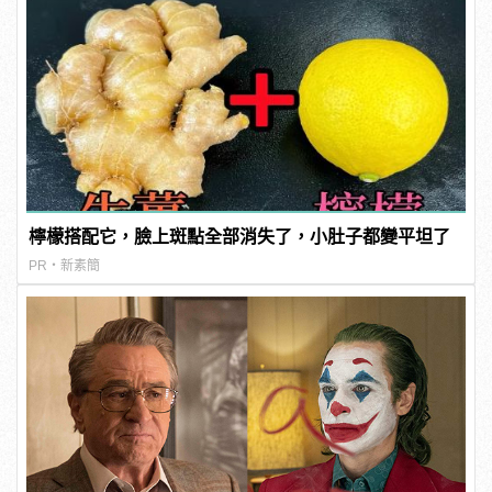
檸檬搭配它，臉上斑點全部消失了，小肚子都變平坦了
PR・新素簡