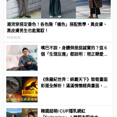
潮流穿搭定番色！各色階「橘色」搭配教學，黃皮膚、
黑皮膚男生也能駕馭！
FASHION
嘴巴不說，身體倒是挺誠實的？這６
個「生理反應」都說明：現正戀愛
中！
《侏羅紀世界：統霸天下》致敬畫面
彩蛋全解析！滿滿情懷經典畫面，老
影迷才看得懂！
韓國超萌I CUP隱乳網紅