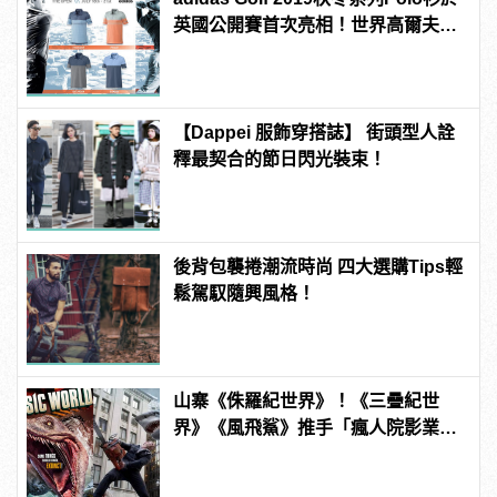
英國公開賽首次亮相！世界高爾夫好
手都穿這個
【Dappei 服飾穿搭誌】 街頭型人詮
釋最契合的節日閃光裝束！
後背包襲捲潮流時尚 四大選購Tips輕
鬆駕馭隨興風格！
山寨《侏羅紀世界》！《三疊紀世
界》《風飛鯊》推手「瘋人院影業」
如何片片賺錢？