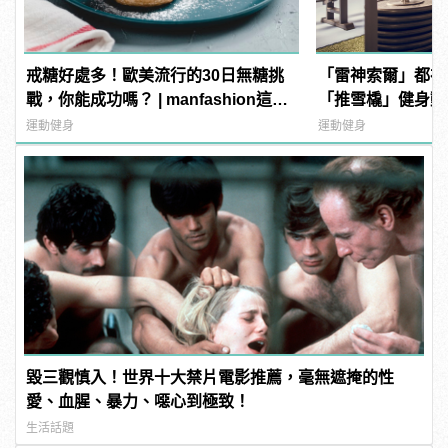
戒糖好處多！歐美流行的30日無糖挑
「雷神索爾」都在
戰，你能成功嗎？ | manfashion這樣
「推雪橇」健身動
變型男
增加爆發力！ | ma
運動健身
運動健身
男
毀三觀慎入！世界十大禁片電影推薦，毫無遮掩的性
愛、血腥、暴力、噁心到極致！
生活話題