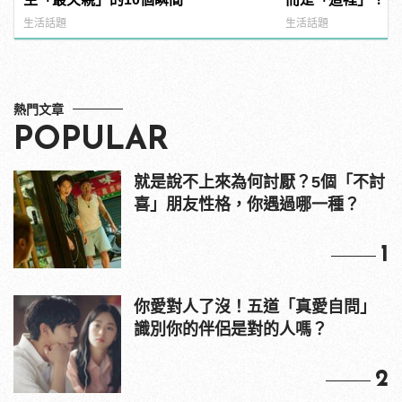
型男
生活話題
生活話題
熱門文章
POPULAR
就是說不上來為何討厭？5個「不討
喜」朋友性格，你遇過哪一種？
1
你愛對人了沒！五道「真愛自問」
識別你的伴侶是對的人嗎？
2