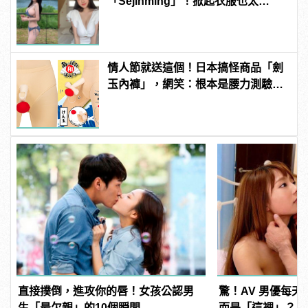
「Sejinming」！掀起衣服也太
「胸」了吧！ | manfashion這樣變型
男
情人節就送這個！日本搞怪商品「劍
玉內褲」，網笑：根本是腰力測驗
吧？
直接撲倒，進攻你的唇！女孩公認男
驚！AV 男優每
生「最欠親」的10個瞬間
而是「這裡」？ | m