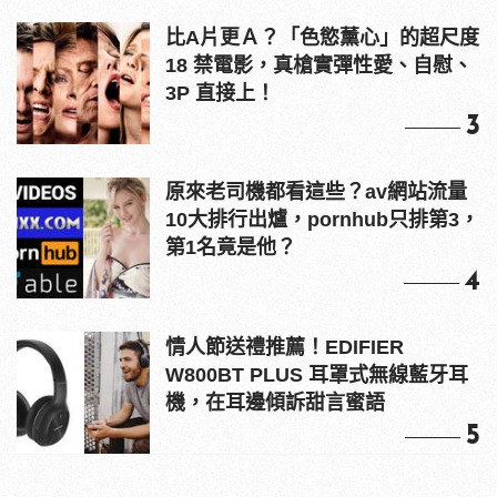
比A片更Ａ？「色慾薰心」的超尺度
18 禁電影，真槍實彈性愛、自慰、
3P 直接上！
3
原來老司機都看這些？av網站流量
10大排行出爐，pornhub只排第3，
第1名竟是他？
4
情人節送禮推薦！EDIFIER
W800BT PLUS 耳罩式無線藍牙耳
機，在耳邊傾訴甜言蜜語
5