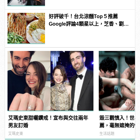
好評破千！台北涼麵Top５推薦
Google評論4顆星以上，芝香、劉媽
媽都上榜！
艾瑪史東甜曬鑽戒！宣布與交往兩年
毀三觀慎入！世界
男友訂婚
薦，毫無遮掩的性
噁心到極致！ | ma
艾瑪史東
生活話題