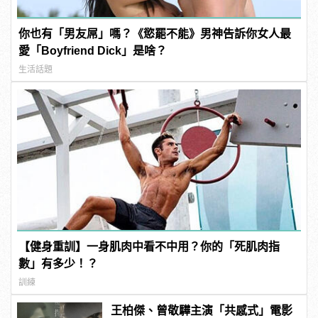
你也有「男友屌」嗎？《慾罷不能》男神告訴你女人最
愛「Boyfriend Dick」是啥？
生活話題
【健身重訓】一身肌肉中看不中用？你的「死肌肉指
數」有多少！？
訓練
王柏傑、曾敬驊主演「共感式」電影