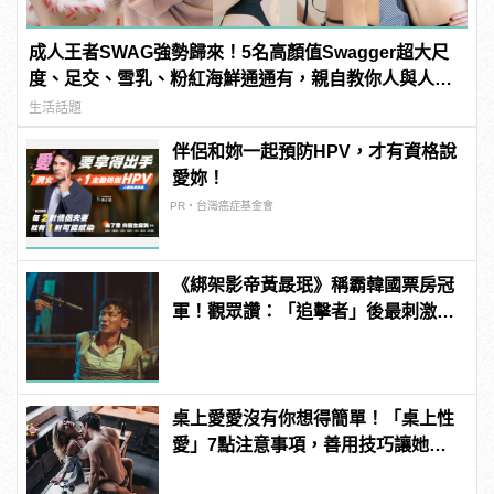
成人王者SWAG強勢歸來！5名高顏值Swagger超大尺
度、足交、雪乳、粉紅海鮮通通有，親自教你人與人的
連結！ | manfashion這樣變型男
生活話題
伴侶和妳一起預防HPV，才有資格說
愛妳！
PR・台灣癌症基金會
《綁架影帝黃晸珉》稱霸韓國票房冠
軍！觀眾讚：「追擊者」後最刺激的
驚悚電影！ | manfashion這樣變型男
桌上愛愛沒有你想得簡單！「桌上性
愛」7點注意事項，善用技巧讓她爽
翻天！ | manfashion這樣變型男