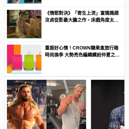
《情慾對決》「寄生上流」富媽媽趙
汝貞從影最大膽之作，床戲角度太真
實令她驚慌？
重振好心情！CROWN糖果盒旅行箱
時尚換季 大勢亮色編織繽紛仲夏之
夢！