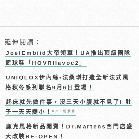
延伸閱讀：
JoelEmbiid大帝領軍！UA推出頂級團隊
籃球鞋「HOVRHavoc2」
UNIQLOX伊內絲•法桑琪打造全新法式風
格秋冬系列聯名9月6日登場！
起床就先做件事，沒三天小腹就不見了! 肚
子一天天變小！
PR・新素簡
龐克風格新品開賣！Dr.Martens西門店盛
大改裝RE-OPEN！