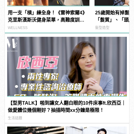
用一支「槓」練全身！《雷神索爾4》
25歲開始有掉髮
克里斯漢斯沃健身菜單，高難度訓練
「髮質」、「頭皮
你敢挑戰嗎？
品，避免落髮、保
WELLNESS
髮型造型
【型男TALK】啪到讓女人翻白眼的10件床事ft.欣西亞｜
做愛體位幾個剛好？抽插時間xx分鐘是極限！
生活話題