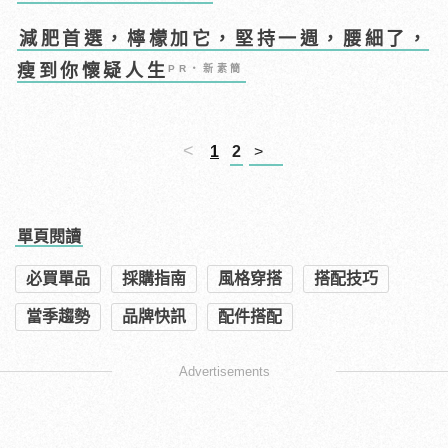
減肥首選，檸檬加它，堅持一週，腰細了，
瘦到你懷疑人生
PR・新素簡
<
1
2
>
單頁閱讀
必買單品
採購指南
風格穿搭
搭配技巧
當季趨勢
品牌快訊
配件搭配
Advertisements