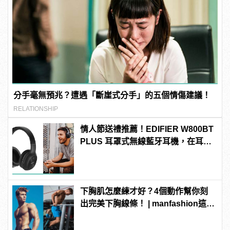
分手毫無預兆？遭遇「斷崖式分手」的五個情傷建議！
RELATIONSHIP
情人節送禮推薦！EDIFIER W800BT
PLUS 耳罩式無線藍牙耳機，在耳邊
傾訴甜言蜜語
下胸肌怎麼練才好？4個動作幫你刻
出完美下胸線條！ | manfashion這樣
變型男