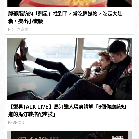
腹部脂肪的「剋星」找到了，常吃這幾物，吃走大肚
囊，瘦出小蠻腰
PR・新素簡
【型男TALK LIVE】馬汀達人現身講解「6個你應該知
道的馬汀鞋搭配密技」
FASHION