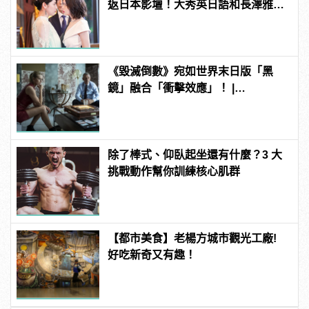
返日本影壇！大秀英日語和長澤雅美
演技美貌大對決
《毀滅倒數》宛如世界末日版「黑
鏡」融合「衝擊效應」！ |
manfashion這樣變型男
除了棒式、仰臥起坐還有什麼？3 大
挑戰動作幫你訓練核心肌群
【都市美食】老楊方城市觀光工廠!
好吃新奇又有趣！