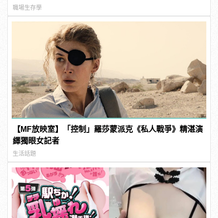
職場生存學
【MF放映室】「控制」羅莎蒙派克《私人戰爭》精湛演
繹獨眼女記者
生活話題