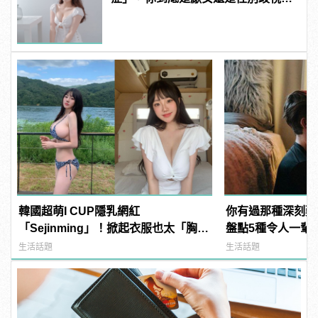
| manfashion這樣變型男
韓國超萌I CUP隱乳網紅
你有過那種深刻難忘
「Sejinming」！掀起衣服也太「胸」
盤點5種令人一輩
了吧！ | manfashion這樣變型男
瞬間」！
生活話題
生活話題