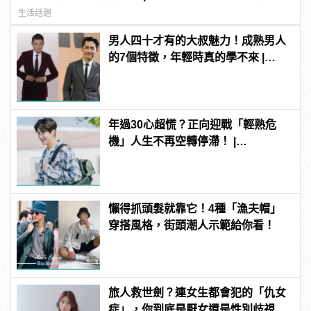
生活話題
男人四十才有的大叔魅力！成熟男人
的7個特徵，年輕時真的學不來 |
manfashion這樣變型男
年過30心超慌？正向迎戰「輕熟危
機」人生不再空轉停滯！ |
manfashion這樣變型男
懶得抓頭髮就靠它！4種「漁夫帽」
穿搭風格，街頭潮人示範給你看！
旅人救世劍？連女生都會犯的「仇女
症」，你到底是厭女還是性別歧視？