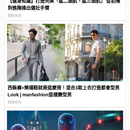
【健身知識】打造完美「肱二頭肌、肱三頭肌」 從初階
到進階操出健壯手臂
運動健身
西裝褲+樂福鞋就是這麼搭！混合3款上衣打造都會型男
Look | manfashion這樣變型男
風格穿搭