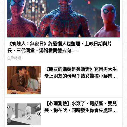
《蜘蛛人：無家日》終極懶人包整理，上映日期與片
長、三代同堂、湯姆霍蘭德去向......
生活話題
《朋友的媽媽是美嬌妻》窮困男大生
愛上朋友的母親？熟女難擋小鮮肉直
球攻勢 | manfashion這樣變型男
【心理測驗】水滾了、電話響、嬰兒
哭、狗在吠，同時發生你會先處理哪
件事？ | manfashion這樣變型男