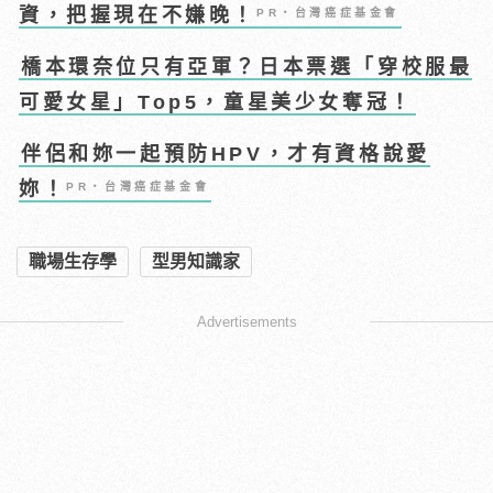
資，把握現在不嫌晚！
PR・台灣癌症基金會
橋本環奈位只有亞軍？日本票選「穿校服最
可愛女星」Top5，童星美少女奪冠！
伴侶和妳一起預防HPV，才有資格說愛
妳！
PR・台灣癌症基金會
職場生存學
型男知識家
Advertisements