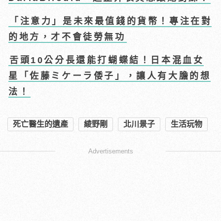
「注意力」是未來最值錢的貨幣！專注在對
的地方，才不會徒勞無功
舌頭10公分長還能打蝴蝶結！日本混血女
星「佐藤ミケーラ倭子」，讓人有大膽的想
法！
死亡醫生的遺產
綾野剛
北川景子
生活玩物
Advertisements