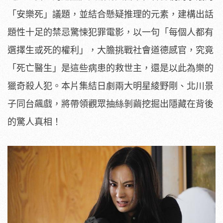
「安樂死」
議題，並結合懸疑推理的元素，
建構出話
題性十足的禁忌驚悚犯罪電影，以一句「
每個人都有
選擇生或死的權利」，大膽挑戰社會道德感官，究竟
「
死亡醫生」是這些病患的救世主，還是以此為樂的
獵奇殺人犯。
本片集結日劇兩大明星綾野剛、北川景
子同台飆戲，
將帶領觀眾抽絲剝繭挖掘出隱藏在背後
的驚人真相！