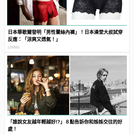
日本華歌爾發明「男性蕾絲內褲」！日本澡堂大叔試穿
反應：「涼爽又透氣！」
LIVING
「誰說女友越年輕越好!?」８點告訴你和姊姊交往的好
處！