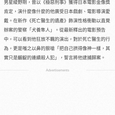
男星綾野剛
，曾以《極惡刑事》獲得日本電影金像獎
肯定，
演什麼像什麼的他廣受日本戲劇、電影導演愛
戴。在新作《
死亡醫生的遺產》飾演性格衝動以直覺
辦案的警察「犬養隼人」。
從最新釋出的電影預告
中，可以看到他狂放不羈的演出，
對於死亡醫生的行
為，更是嗤之以鼻的狠嗆「把自己拱得像神一樣，
其
實只是齷齪的連續殺人犯」，誓言將他逮捕歸案。
Advertisements