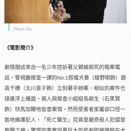
Photo Via
《電影簡介》
劇情描述來自一名少年控訴著父親被殺死的報案電
話。
警視廳搜查一課的No.1搭檔犬養（綾野剛飾）跟
高千穗（
北川景子飾）立刻著手辦案，相似的案件也
接連浮上檯面。
兩人與搜查小組組長麻生（石黑賢
飾）快馬加鞭地追查案情，
然而受害者家屬卻口徑一
致地擁護犯人，「死亡醫生」
究竟是獵奇殺人犯還是
救贖之神，
驚愕的事實與更巨大的悲劇即將降臨在犬