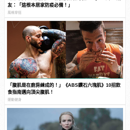
友：「這根本居家防疫必備！」
風格穿搭
「腹肌是在廚房練成的！」《ABS鑽石六塊肌》10招飲
食指南邁向頂尖腹肌！
運動健身