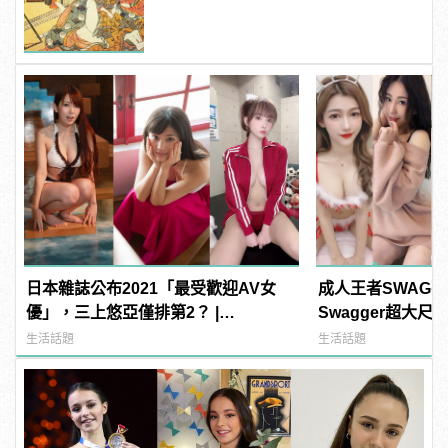
日本雜誌公布2021「最受歡迎AV女
成人王者SWAG
優」，三上悠亞僅排第2？ |
Swagger超大
manfashion這樣變型男
紅海鮮通通有，親
生活話題
生活話題
結！ | manfash