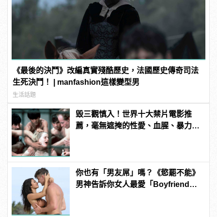
《最後的決鬥》改編真實殘酷歷史，法國歷史傳奇司法
生死決鬥！ | manfashion這樣變型男
生活話題
毀三觀慎入！世界十大禁片電影推
薦，毫無遮掩的性愛、血腥、暴力、
噁心到極致！ | manfashion這樣變型
男
你也有「男友屌」嗎？《慾罷不能》
男神告訴你女人最愛「Boyfriend
Dick」是啥？