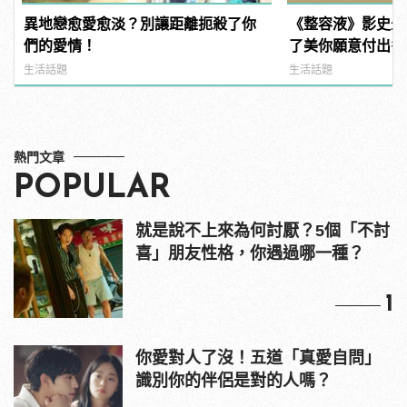
異地戀愈愛愈淡？別讓距離扼殺了你
《整容液》影史最
們的愛情！
了美你願意付出多
生活話題
生活話題
熱門文章
POPULAR
就是說不上來為何討厭？5個「不討
喜」朋友性格，你遇過哪一種？
1
你愛對人了沒！五道「真愛自問」
識別你的伴侶是對的人嗎？