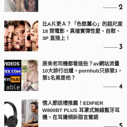
2
比A片更Ａ？「色慾薰心」的超尺度
18 禁電影，真槍實彈性愛、自慰、
3P 直接上！
3
原來老司機都看這些？av網站流量
10大排行出爐，pornhub只排第3，
第1名竟是他？
4
情人節送禮推薦！EDIFIER
W800BT PLUS 耳罩式無線藍牙耳
機，在耳邊傾訴甜言蜜語
5