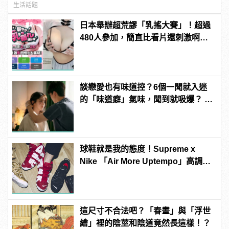
生活話題
日本舉辦超荒謬「乳搖大賽」！超過
480人參加，簡直比看片還刺激啊！ |
manfashion這樣變型男
談戀愛也有味道控？6個一聞就入迷
的「味道癖」氣味，聞到就吸爆？ |
manfashion這樣變型男
球鞋就是我的態度！Supreme x
Nike 「Air More Uptempo」高調紅
色席捲你的視野！
這尺寸不合法吧？「春畫」與「浮世
繪」裡的陰莖和陰道竟然長這樣！？