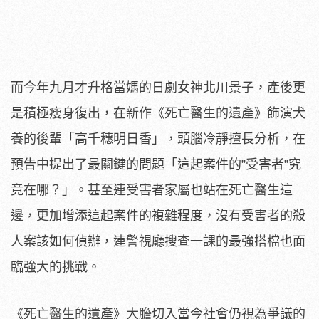
而今年九月才升格當媽的日劇女神北川景子，
產後更
是積極瘦身復出，在新作《死亡醫生的遺產》
飾演犬
養的後輩「高千穗明日香」，頭腦冷靜擅長分析，
在
預告中提出了最關鍵的問題「這起案件的”受害者”究
竟在哪？」
。甚至連受害者家屬也站在死亡醫生這
邊，
更加增添這起案件的複雜程度，沒有受害者的殺
人案該如何偵辦，
連警視廳搜查一課的最強搭檔也面
臨強大的挑戰。
《死亡醫生的遺產》大膽切入當今社會仍視為爭議的