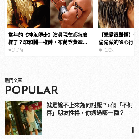
當年的《神鬼傳奇》演員現在都怎麼
【戀愛很難懂】9
樣了？印和闐一樣帥，布蘭登費雪大
偷偷做的噁心行為
發福！
身真好！
生活話題
生活話題
熱門文章
POPULAR
就是說不上來為何討厭？5個「不討
喜」朋友性格，你遇過哪一種？
1