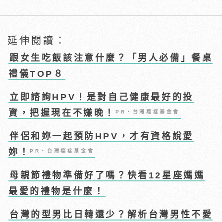
延伸閱讀：
跟女生吃飯該注意什麼？「男人必備」餐桌
禮儀TOP８
立即諮詢HPV！是對自己健康最好的投
資，把握現在不嫌晚！
PR・台灣癌症基金會
伴侶和妳一起預防HPV，才有資格說愛
妳！
PR・台灣癌症基金會
母親節禮物準備好了嗎？快看12星座媽媽
最愛的禮物是什麼！
台灣的型男比日韓還少？解析台灣男性不愛