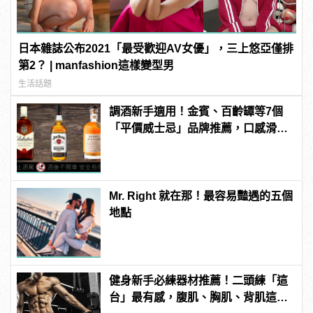
日本雜誌公布2021「最受歡迎AV女優」，三上悠亞僅排
第2？ | manfashion這樣變型男
生活話題
調酒新手適用！金賓、百齡罈等7個
「平價威士忌」品牌推薦，口感滑順
又芳醇！ | manfashion這樣變型男
Mr. Right 就在那！最容易豔遇的五個
地點
健身新手必練器材推薦！二頭練「這
台」最有感，腹肌、胸肌、背肌這樣