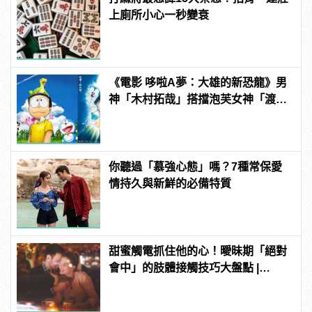
上廁所小心一秒變衰
《電影 哆啦A夢：大雄的新恐龍》男
神「木村拓哉」搭擋泡芙女神「渡邊
直美」共同獻聲！
你聽過「慕強心態」嗎？7種常保愛
情持久與新鮮的必備特質
甜蜜觸電抓住他的心！曖昧期「絕對
會中」的肢體接觸技巧大盤點 |
manfashion這樣變型男