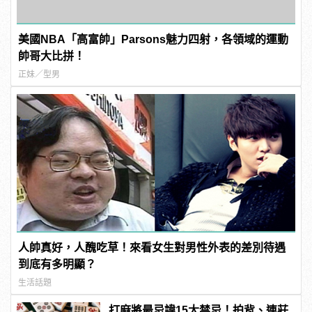
美國NBA「高富帥」Parsons魅力四射，各領域的運動
帥哥大比拼！
正妹／型男
人帥真好，人醜吃草！來看女生對男性外表的差別待遇
到底有多明顯？
生活話題
打麻將最忌諱15大禁忌！拍背、連莊