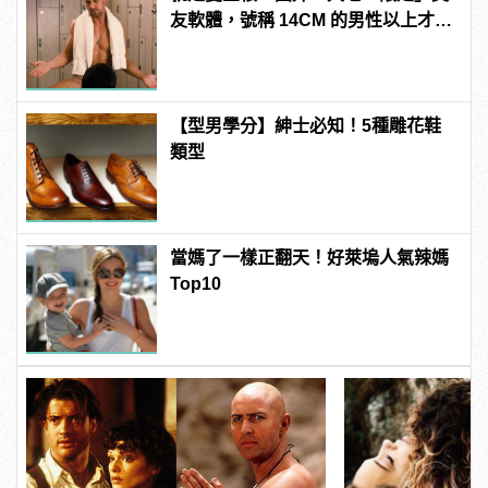
友軟體，號稱 14CM 的男性以上才給
過？
【型男學分】紳士必知！5種雕花鞋
類型
當媽了一樣正翻天！好萊塢人氣辣媽
Top10