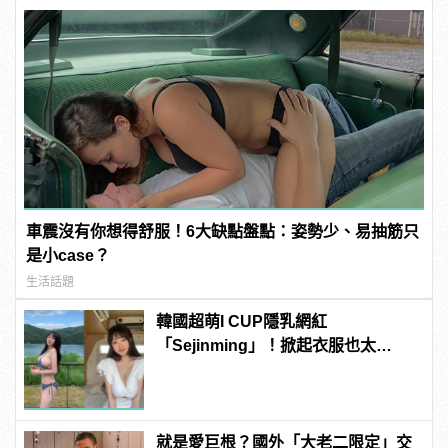
車震沒有你想得舒服！6大缺點盤點：姿勢少、易抽筋只
是小case？
生活話題
韓國超萌I CUP隱乳網紅
「Sejinming」！掀起衣服也太
「胸」了吧！ | manfashion這樣變型
男
就是愛巨根？國外「大老二限定」交