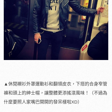
▲休閒襯衫外罩運動衫和翻領皮衣，下搭的合身窄管
褲和頭上的紳士帽，讓整體更添搖滾風味！（不過為
什麼要照人家嘴巴開開的發呆樣啦XD）