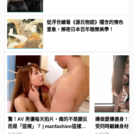
練！
從浮世繪看《源氏物語》隱含的情色
意象，解密日本百年極樂美學！
驚！AV 男優每天拍片，痛的不是腰反
邊做愛邊健身！1
而是「這裡」？ | manfashion這樣變
受同時鍛鍊身材
型男