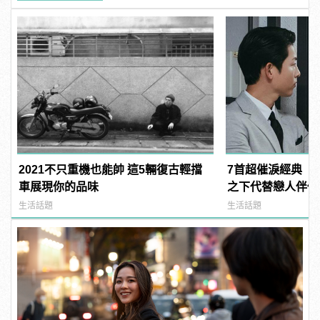
2021不只重機也能帥 這5輛復古輕擋
7首超催淚經典「
車展現你的品味
之下代替戀人伴你左
manfashion這
生活話題
生活話題