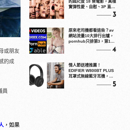
的超尺度 18 禁電影，真槍
實彈性愛、自慰、3P 直接
上！
3
原來老司機都看這些？av
網站流量10大排行出爐，
pornhub只排第3，第1名
竟是他？
4
母或朋友
感的成
情人節送禮推薦！
EDIFIER W800BT PLUS
耳罩式無線藍牙耳機，在
耳邊傾訴甜言蜜語
5
議員
人
，如果