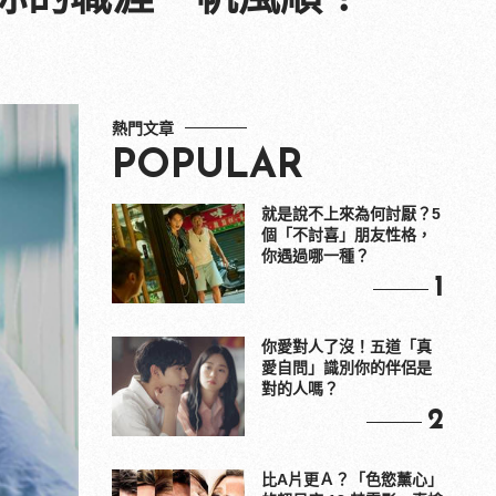
熱門文章
POPULAR
就是說不上來為何討厭？5
個「不討喜」朋友性格，
你遇過哪一種？
1
你愛對人了沒！五道「真
愛自問」識別你的伴侶是
對的人嗎？
2
比A片更Ａ？「色慾薰心」