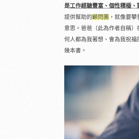
是
工作經驗豐富、個性積極、
提供幫助的
顧問團
，就像要攀
意思。爸爸（此為作者自稱）
何人都為我著想、會為我祝福
幾本書。