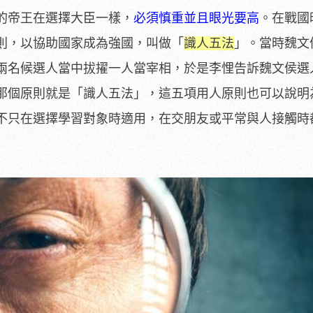
的帝王在選擇大臣一樣，
必須慎重並且眼光要高
。在戰國
則，以協助國家成為強國，叫做「
識人五法
」。當時魏文
兩名候選人當中拔擢一人當宰相，於是李悝告訴魏文侯選
那個原則就是「識人五法」，這五項用人原則也可以說明
不只在選擇學習對象時適用，在交朋友或平常與人接觸時