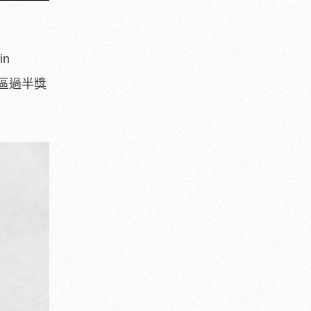
in
太區過半獎