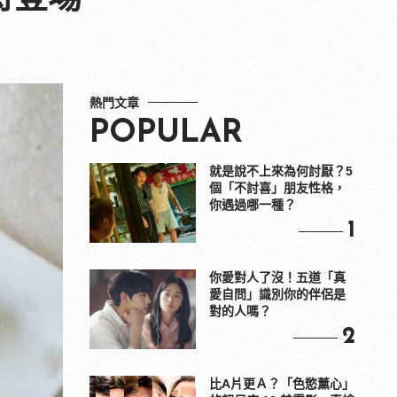
熱門文章
POPULAR
就是說不上來為何討厭？5
個「不討喜」朋友性格，
你遇過哪一種？
1
你愛對人了沒！五道「真
愛自問」識別你的伴侶是
對的人嗎？
2
比A片更Ａ？「色慾薰心」