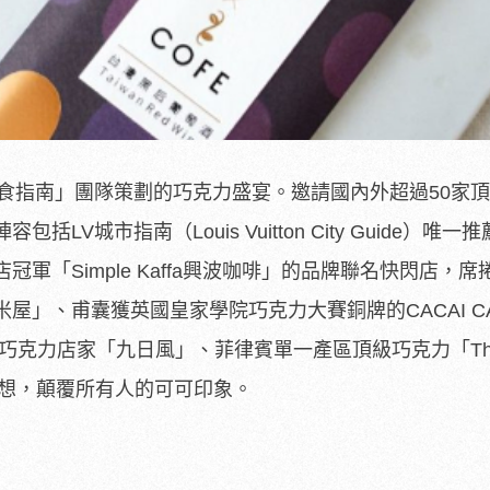
風格美食指南」團隊策劃的巧克力盛宴。邀請國內外超過50家
LV城市指南（Louis Vuitton City Guide）唯一
軍「Simple Kaffa興波咖啡」的品牌聯名快閃店，席捲
屋」、甫囊獲英國皇家學院巧克力大賽銅牌的CACAI C
Bar巧克力店家「九日風」、菲律賓單一產區頂級巧克力「The
覺狂想，顛覆所有人的可可印象。