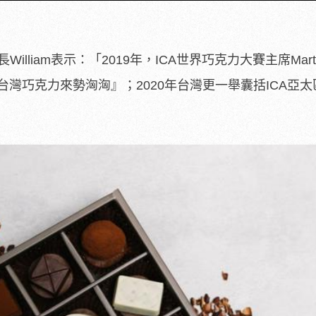
William表示：「2019年，ICA世界巧克力大賽主席Mart
出『台灣巧克力來勢洶洶』；2020年台灣更一舉囊括ICA亞