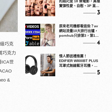
的超尺度 18 禁電影，真槍
實彈性愛、自慰、3P 直接
上！
3
原來老司機都看這些？av
網站流量10大排行出爐，
pornhub只排第3，第1名
竟是他？
4
頂級巧克
推薦巧克力
情人節送禮推薦！
EDIFIER W800BT PLUS
ICA世
耳罩式無線藍牙耳機，在
耳邊傾訴甜言蜜語
ACAO
5
o &