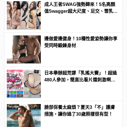
成人王者SWAG強勢歸來！5名高顏
值Swagger超大尺度、足交、雪乳、
粉紅海鮮通通有，親自教你人與人的
連結！ | manfashion這樣變型男
邊做愛邊健身！10種性愛姿勢讓你享
受同時鍛鍊身材
日本舉辦超荒謬「乳搖大賽」！超過
480人參加，簡直比看片還刺激啊！ |
manfashion這樣變型男
臉部保養太麻煩？夏天3「不」護膚
措施，讓你過了30歲照樣很有型！