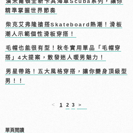
漢米爾頓全新卡其海軍Scuba系列，讓你
精準掌握世界節奏
柴克艾弗隆搶搭Skateboard熱潮！滑板
潮人示範個性滑板穿搭！
毛帽也能很有型！秋冬實用單品「毛帽穿
搭」4大提案，散發迷人暖男魅力！
男星帶路！五大風格穿搭，讓你變身頂級型
男！！
<
1
2
3
>
單頁閱讀