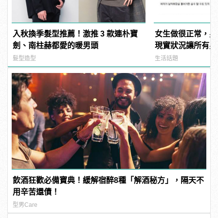
入秋換季髮型推薦！激推 3 款連朴寶
女生做很正常，男
劍、南柱赫都愛的暖男頭
現實狀況讓所有男
公平」！
髮型造型
生活話題
飲酒狂歡必備寶典！緩解宿醉8種「解酒秘方」，隔天不
用辛苦還債！
型男Care