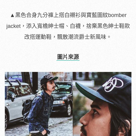
▲黑色合身九分褲上搭白襯衫與寶藍圖紋bomber
jacket，添入寬檐紳士帽、白襪，捨棄黑色紳士鞋款
改搭運動鞋，飄散潮流爵士新風味。
圖片來源