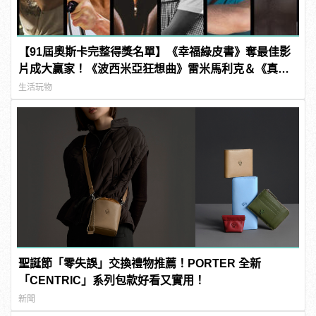
【91屆奧斯卡完整得獎名單】《幸福綠皮書》奪最佳影
片成大贏家！《波西米亞狂想曲》雷米馬利克＆《真
寵》奧莉薇亞柯爾曼封影帝影后！
生活玩物
聖誕節「零失誤」交換禮物推薦！PORTER 全新
「CENTRIC」系列包款好看又實用！
新聞