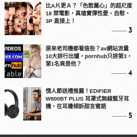
比A片更Ａ？「色慾薰心」的超尺度
18 禁電影，真槍實彈性愛、自慰、
3P 直接上！
3
原來老司機都看這些？av網站流量
10大排行出爐，pornhub只排第3，
第1名竟是他？
4
情人節送禮推薦！EDIFIER
W800BT PLUS 耳罩式無線藍牙耳
機，在耳邊傾訴甜言蜜語
5