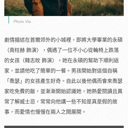
Photo Via
劇情描述在首爾郊外的小城裡，即將大學畢業的永碩
（南柱赫 飾演），偶遇了一位不小心從輪椅上跌落
的女孩（韓志旼 飾演），她在永碩的幫助下順利返
家，並請他吃了簡單的一餐。男孩開始對這個自稱
「喬瑟」的女孩產生好奇。自此以後他偶而會來喬瑟
家吃免費的飯，並漸漸開始認識她，她熱愛閱讀且異
常了解威士忌，常常向他講一些不知是真是假的故
事，而愛情也慢慢在兩人之間展開。