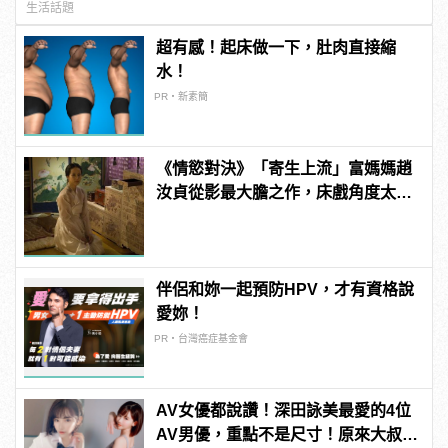
生活話題
超有感！起床做一下，肚肉直接縮
水！
PR・新素簡
《情慾對決》「寄生上流」富媽媽趙
汝貞從影最大膽之作，床戲角度太真
實令她驚慌？
伴侶和妳一起預防HPV，才有資格說
愛妳！
PR・台灣癌症基金會
AV女優都說讚！深田詠美最愛的4位
AV男優，重點不是尺寸！原來大叔最