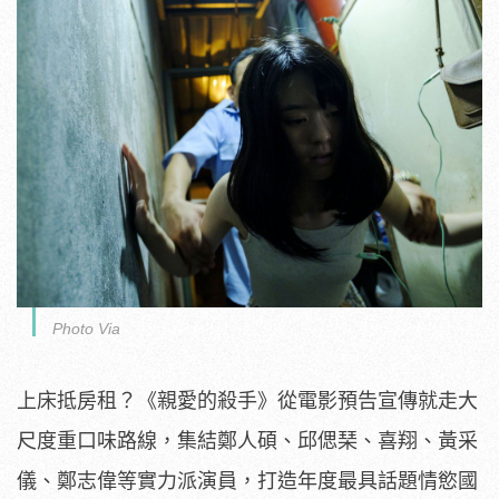
Photo Via
上床抵房租？《親愛的殺手》從電影預告宣傳就走大
尺度重口味路線，集結鄭人碩、邱偲琹、喜翔、黃采
儀、鄭志偉等實力派演員，打造年度最具話題情慾國