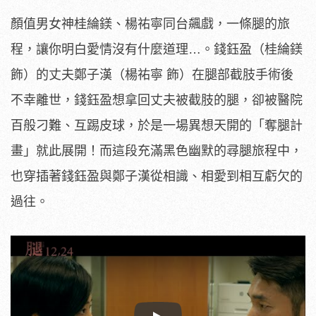
顏值男女神桂綸鎂、楊祐寧同台飆戲，一條腿的旅
程，讓你明白愛情沒有什麼道理…。錢鈺盈（桂綸鎂
飾）的丈夫鄭子漢（楊祐寧 飾）在腿部截肢手術後
不幸離世，錢鈺盈想拿回丈夫被截肢的腿，卻被醫院
百般刁難、互踢皮球，於是一場異想天開的「奪腿計
畫」就此展開！
而這段充滿黑色幽默的尋腿旅程中，
也穿插著錢鈺盈與鄭子漢從相識、相愛到相互虧欠的
過往。