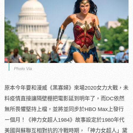
Photo Via
原本今年要和漫威《黑寡婦》來場2020女力大戰，未
料疫情直接讓隔壁棚把電影延到明年了，而DC依然
無所畏懼堅持上檔，並將並同步於HBO Max上發行
ㄧ個月！《神力女超人1984》故事設定於1980年代
美國與蘇聯互相對抗的冷戰時期，「神力女超人」黛