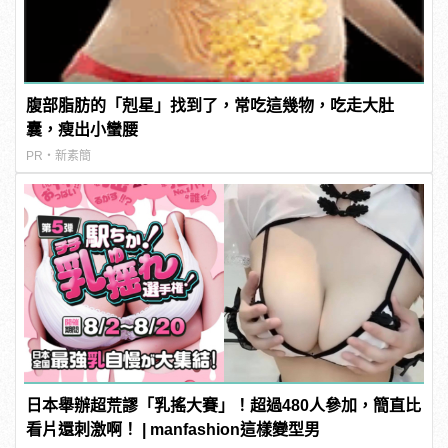
腹部脂肪的「剋星」找到了，常吃這幾物，吃走大肚
囊，瘦出小蠻腰
PR・新素簡
日本舉辦超荒謬「乳搖大賽」！超過480人參加，簡直比
看片還刺激啊！ | manfashion這樣變型男