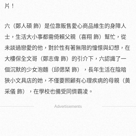
片！
六（鄭人碩 飾）是位靠販售愛心商品維生的身障人
士，生活大小事都需倚賴父親（喜翔 飾）幫忙，從
未談過戀愛的他，對於性有著無限的憧憬與幻想，在
大樓保全文哥（鄭志偉 飾）的引介下，六認識了一
個沉默的少女泡麵（邱偲琹 飾），長年生活在陰暗
狹小文具店的她，不僅要照顧有心理疾病的母親（黃
采儀 飾），在學校也備受同儕霸凌。
Advertisements