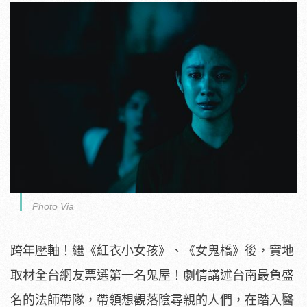
Photo Via
跨年壓軸！繼《紅衣小女孩》、《女鬼橋》後，實地
取材全台網友票選第一名鬼屋！劇情講述台南最負盛
名的法師帶隊，
帶領想觀落陰尋親的人們，在踏入醫