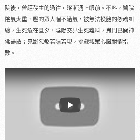
院後，曾經發生的過往，逐漸湧
上眼前。不料，醫院
陰氣太重，壓的眾人喘不過氣，
被無法投胎的怨魂糾
纏，生死危在旦夕，陰陽交界生死難料，
鬼門已開神
佛盡散；鬼影惡煞若隱若現，挑戰觀眾心臟耐懼指
數。
Play