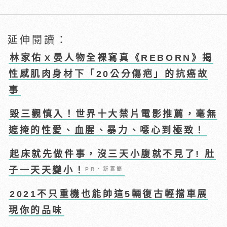
延伸閱讀：
林家佑ｘ晏人物全裸寫真《REBORN》揭
性感肌肉身材下「20公分傷疤」的抗癌故
事
毀三觀慎入！世界十大禁片電影推薦，毫無
遮掩的性愛、血腥、暴力、噁心到極致！
起床就先做件事，沒三天小腹就不見了! 肚
子一天天變小！
PR・新素簡
2021不只重機也能帥這5輛復古輕擋車展
現你的品味