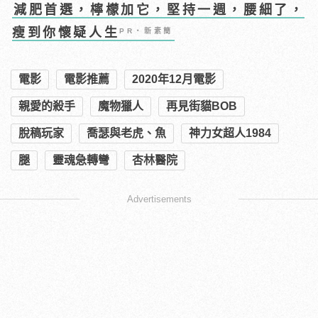
減肥首選，檸檬加它，堅持一週，腰細了，
瘦到你懷疑人生
PR・新素簡
電影
電影推薦
2020年12月電影
親愛的殺手
魔物獵人
再見街貓BOB
脫稿玩家
喬瑟與老虎、魚
神力女超人1984
腿
靈魂急轉彎
杏林醫院
Advertisements