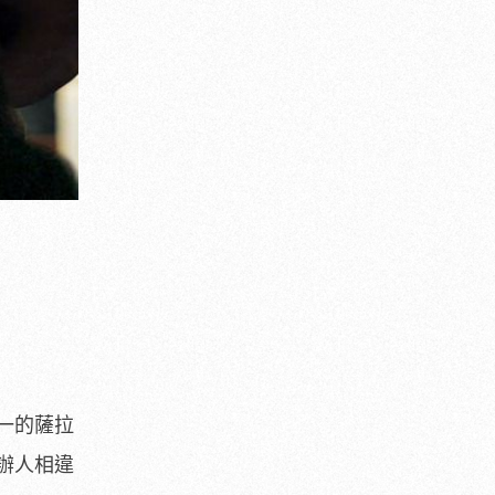
一的薩拉
辦人相違