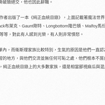
撕破臉絕交，他也因此辭職。
具名作者出版了一本《純正血統目錄》，上面記載著魔法世
k布萊克、Gaunt剛特、Longbottom隆巴頓、Malfoy
ge雷斯壯等等，對此有人感到光榮，有人則非常憤怒。
單內，而衛斯理家族比較特別，生氣的原因是他們一直認
習的地方，與他們交流並無任何可恥之處，他們根本不屑
來，純正血統目錄上的大多數家族，還是相當鄙視麻瓜與混