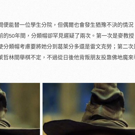
間便能替一位學生分院，但偶爾也會發生猶豫不決的情況，
前的50年間，分類帽卻罕見遲疑了兩次。第一次是麥教授
使分類帽考慮要將她分到葛萊分多還是雷文克勞；第二次
萊哲林間舉棋不定，不過從日後他背叛朋友投靠佛地魔來