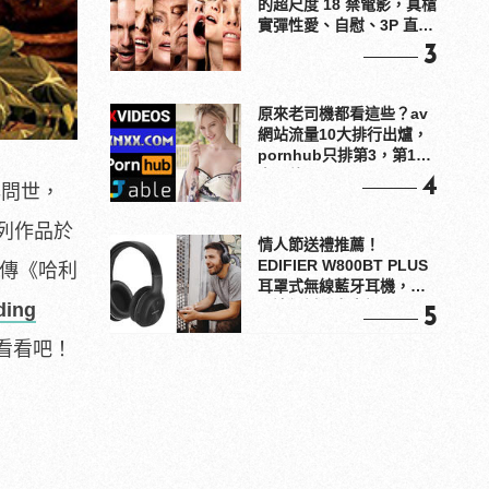
的超尺度 18 禁電影，真槍
實彈性愛、自慰、3P 直接
上！
3
原來老司機都看這些？av
網站流量10大排行出爐，
pornhub只排第3，第1名
竟是他？
4
年問世，
列作品於
情人節送禮推薦！
EDIFIER W800BT PLUS
本傳《哈利
耳罩式無線藍牙耳機，在
耳邊傾訴甜言蜜語
ding
5
看看吧！