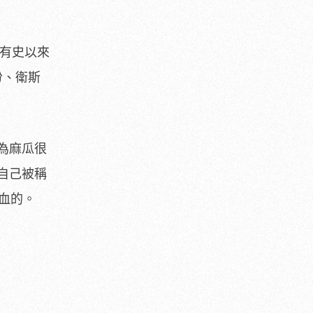
界有史以來
馬份、衛斯
為麻瓜很
自己被稱
血的。