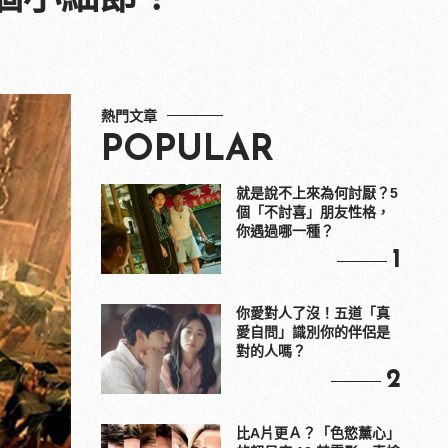
熱門文章
POPULAR
就是說不上來為何討厭？5
個「不討喜」朋友性格，
你遇過哪一種？
1
你愛對人了沒！五道「真
愛自問」識別你的伴侶是
對的人嗎？
2
比A片更Ａ？「色慾薰心」