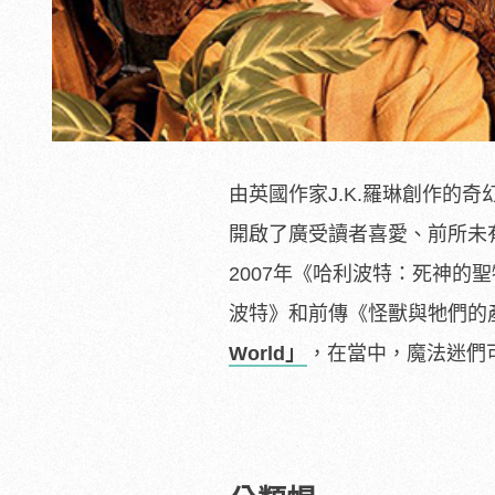
由英國作家J.K.羅琳創作的奇幻
開啟了廣受讀者喜愛、前所未
2007年《哈利波特：死神
波特》和前傳《怪獸與牠們的產
World」
，在當中，魔法迷們